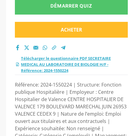
AU LABORATOIRE DE
DÉMARRER QUIZ
BIOLOGIE H/F -
ACHETER
Référence: 2024-
1550224 2026 ?
Télécharger le questionnaire PDF SECRETAIRE
MEDICAL AU LABORATOIRE DE BIOLOGIE H/F -
Référence: 2024-1550224
Référence: 2024-1550224 | Structure: Fonction
publique Hospitalière | Employeur : Centre
Hospitalier de Valence CENTRE HOSPITALIER DE
VALENCE 179 BOULEVARD MARECHAL JUIN 26953
VALENCE CEDEX 9 | Nature de l’emploi: Emploi
ouvert aux titulaires et aux contractuels |
Expérience souhaitée: Non renseigné |
Catégorie: Catégorie C (employé) | Management: