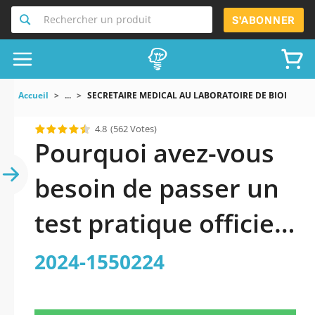
Rechercher un produit
S'ABONNER
Accueil
...
SECRETAIRE MEDICAL AU LABORATOIRE DE BIOLOGIE H
4.8
(562 Votes)
Pourquoi avez-vous
besoin de passer un
test pratique officiel
mis à jour de
2024-1550224
SECRETAIRE MEDICAL