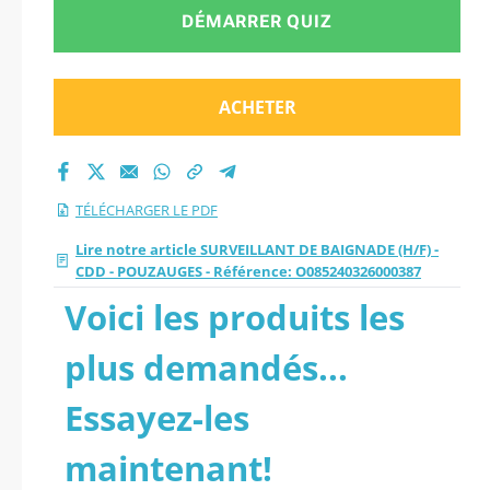
CDD - POUZAUGES -
DÉMARRER QUIZ
Référence:
ACHETER
O085240326000387.
TÉLÉCHARGER LE PDF
Lire notre article SURVEILLANT DE BAIGNADE (H/F) -
CDD - POUZAUGES - Référence: O085240326000387
Voici les produits les
plus demandés...
Essayez-les
maintenant!