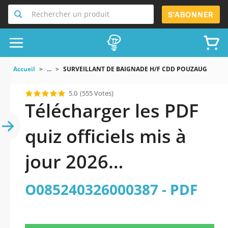
Rechercher un produit
S'ABONNER
Accueil
...
SURVEILLANT DE BAIGNADE H/F CDD POUZAUGES Réfé
5.0
(555 Votes)
Télécharger les PDF
quiz officiels mis à
jour 2026
SURVEILLANT DE
O085240326000387 - PDF
BAIGNADE (H/F) -