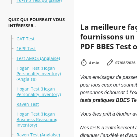
16PH-5 Test (Anglaise)
QUIZ QUI POURRAIT VOUS
La meilleure fa
INTÉRESSER..
fournissons un 
GAT Test
PDF BBES Test of
16PF Test
Test AMOS (Anglaise)
4 min.
07/08/2026
Hogan Test (Hogan
Personality Inventory)
Vous envisagez de passer 
(Anglaise)
pour tous ceux qui souhai
Hogan Test (Hogan
personnes échouent à l’ex
Personality Inventory)
tests pratiques BBES Te
Raven Test
Hogan Test (Hogan
Vous êtes prêt à étudier 
Business Reasoning
Inventory)
Nos tests d’entraînement 
Raven Test (Anglaise)
diminuer l’anxiété et d’a