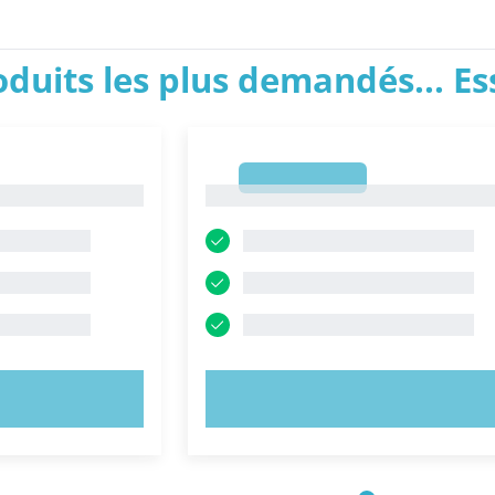
roduits les plus demandés... E
1
1
NTENANT !
ESSAYEZ MAINTENANT !