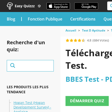
Easy Quizzz
blog
Fonction Publique
Certifications
Ques
Accueil
Test D Aptitude
4.8
(684 Votes)
Recherche d'un
quiz:
Télécharge
Test.
BBES Test - P
LES PRODUITS LES PLUS
TENDANCE
DÉMARRER QUIZ
Hogan Test (Hogan
Development Survey) -
Anglaise