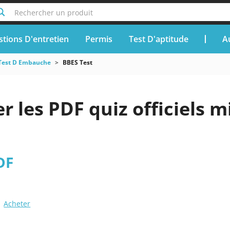
Rechercher un produit
tions D'entretien
Permis
Test D'aptitude
A
Test D Embauche
BBES Test
r les PDF quiz officiels m
DF
Acheter