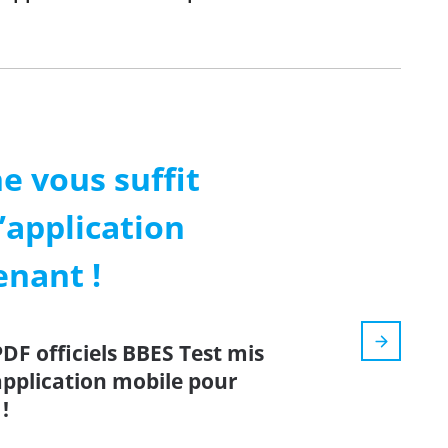
e vous suffit
’application
enant !
PDF officiels BBES Test mis
 application mobile pour
!