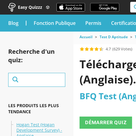
Easy Quizzz
blog
Fonction Publique
Permis
Certificati
Accueil
Test D Aptitude
4.7
(629 Votes)
Recherche d'un
quiz:
Télécharge
(Anglaise).
BFQ Test (Ang
LES PRODUITS LES PLUS
TENDANCE
DÉMARRER QUIZ
Hogan Test (Hogan
Development Survey) -
Anglaise