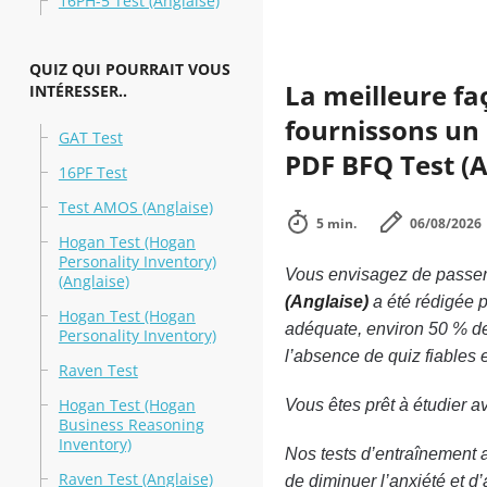
16PH-5 Test (Anglaise)
QUIZ QUI POURRAIT VOUS
La meilleure fa
INTÉRESSER..
fournissons un 
GAT Test
PDF BFQ Test (An
16PF Test
Test AMOS (Anglaise)
5 min.
06/08/2026
Hogan Test (Hogan
Personality Inventory)
Vous envisagez de passer 
(Anglaise)
(Anglaise)
a été rédigée p
Hogan Test (Hogan
adéquate, environ 50 % de
Personality Inventory)
l’absence de quiz fiables 
Raven Test
Hogan Test (Hogan
Vous êtes prêt à étudier 
Business Reasoning
Inventory)
Nos tests d’entraînement 
Raven Test (Anglaise)
de diminuer l’anxiété et 