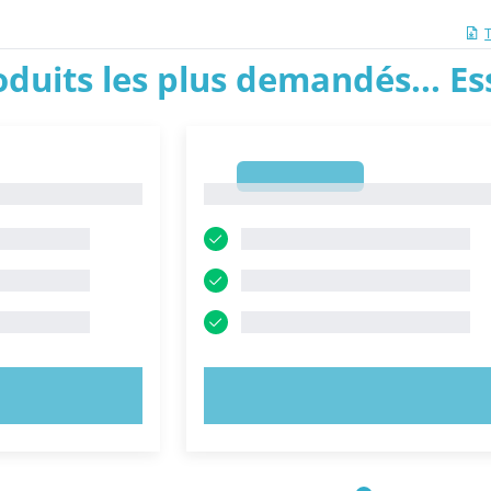
roduits les plus demandés... E
1
1
NTENANT !
ESSAYEZ MAINTENANT !