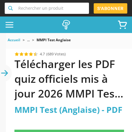
Rechercher un produit
S'ABONNER
Accueil
...
MMPI Test Anglaise
4.7
(689 Votes)
Télécharger les PDF
quiz officiels mis à
jour 2026 MMPI Test
(Anglaise).
MMPI Test (Anglaise) - PDF