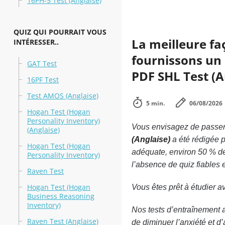
16PH-5 Test (Anglaise)
QUIZ QUI POURRAIT VOUS
La meilleure fa
INTÉRESSER..
fournissons un 
GAT Test
PDF SHL Test (An
16PF Test
Test AMOS (Anglaise)
5 min.
06/08/2026
Hogan Test (Hogan
Personality Inventory)
Vous envisagez de passer 
(Anglaise)
(Anglaise)
a été rédigée p
Hogan Test (Hogan
adéquate, environ 50 % de
Personality Inventory)
l’absence de quiz fiables 
Raven Test
Hogan Test (Hogan
Vous êtes prêt à étudier 
Business Reasoning
Inventory)
Nos tests d’entraînement 
Raven Test (Anglaise)
de diminuer l’anxiété et 