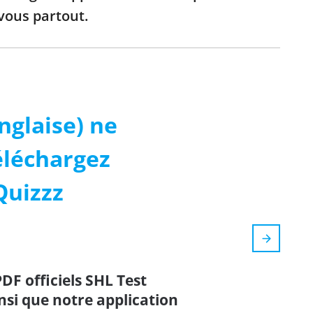
-vous partout.
nglaise) ne
Téléchargez
Quizzz
PDF officiels SHL Test
insi que notre application