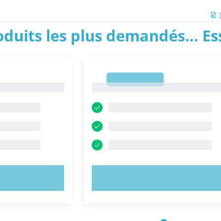
roduits les plus demandés... E
1
1
NTENANT !
ESSAYEZ MAINTENANT !