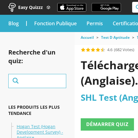
Easy Quizzz
blog
Fonction Publique
Permis
Certificati
Accueil
Test D Aptitude
4.6
(682 Votes)
Recherche d'un
quiz:
Télécharge
(Anglaise).
SHL Test (Ang
LES PRODUITS LES PLUS
TENDANCE
DÉMARRER QUIZ
Hogan Test (Hogan
Development Survey) -
Anglaise