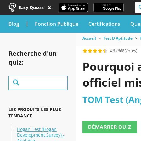
Easy Quizzz
blog
Fonction Publique
Certifications
Ques
Accueil
Test D Aptitude
4.6
(668 Votes)
Recherche d'un
quiz:
Pourquoi a
officiel m
TOM Test (An
LES PRODUITS LES PLUS
TENDANCE
DÉMARRER QUIZ
Hogan Test (Hogan
Development Survey) -
Anglaise