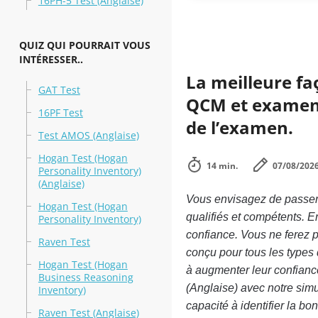
16PH-5 Test (Anglaise)
QUIZ QUI POURRAIT VOUS
INTÉRESSER..
La meilleure fa
GAT Test
QCM et examens 
16PF Test
de l’examen.
Test AMOS (Anglaise)
Hogan Test (Hogan
14 min.
07/08/202
Personality Inventory)
(Anglaise)
Vous envisagez de passer
Hogan Test (Hogan
qualifiés et compétents. 
Personality Inventory)
confiance. Vous ne ferez pa
Raven Test
conçu pour tous les types
Hogan Test (Hogan
à augmenter leur confianc
Business Reasoning
(Anglaise) avec notre sim
Inventory)
capacité à identifier la b
Raven Test (Anglaise)