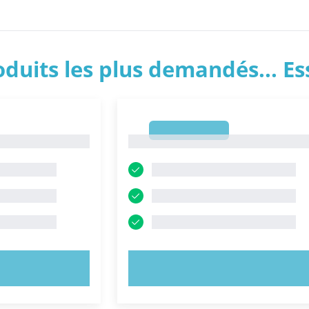
roduits les plus demandés... E
1
1
NTENANT !
ESSAYEZ MAINTENANT !