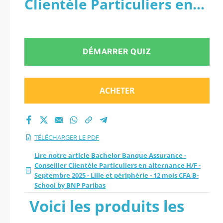
Clientèle Particuliers en
Particuliers en
alternance H/F -
alternance H/F -
Septembre 2025 - Lille et
DÉMARRER QUIZ
Septembre 2025 -
périphérie - 12 mois CFA
Lille et périphérie -
B-School by BNP Paribas -
ACHETER
12 mois CFA B-School
PDF
by BNP Paribas.
TÉLÉCHARGER LE PDF
Lire notre article Bachelor Banque Assurance -
Conseiller Clientèle Particuliers en alternance H/F -
Septembre 2025 - Lille et périphérie - 12 mois CFA B-
School by BNP Paribas
Voici les produits les