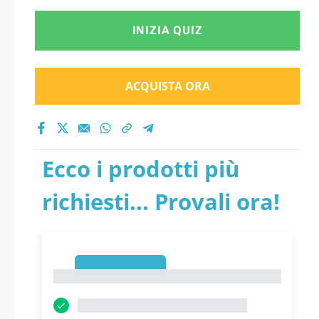
INIZIA QUIZ
ACQUISTA ORA
Ecco i prodotti più
richiesti... Provali ora!
1
1