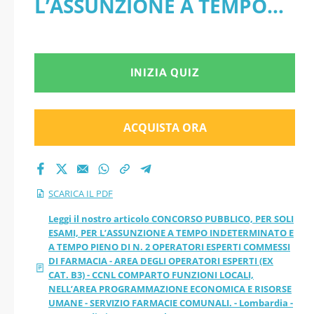
L’ASSUNZIONE A TEMPO
TEMPO
INDETERMINATO E A
INDETERMINATO E A
TEMPO PIENO DI N. 2
INIZIA QUIZ
TEMPO PIENO DI N. 2
OPERATORI ESPERTI
OPERATORI ESPERTI
COMMESSI DI FARMACIA -
ACQUISTA ORA
COMMESSI DI
AREA DEGLI OPERATORI
ESPERTI (EX CAT. B3) -
FARMACIA - AREA
SCARICA IL PDF
CCNL COMPARTO
DEGLI OPERATORI
Leggi il nostro articolo CONCORSO PUBBLICO, PER SOLI
ESAMI, PER L’ASSUNZIONE A TEMPO INDETERMINATO E
FUNZIONI LOCALI,
A TEMPO PIENO DI N. 2 OPERATORI ESPERTI COMMESSI
ESPERTI (EX CAT. B3) -
DI FARMACIA - AREA DEGLI OPERATORI ESPERTI (EX
NELL’AREA
CAT. B3) - CCNL COMPARTO FUNZIONI LOCALI,
CCNL COMPARTO
NELL’AREA PROGRAMMAZIONE ECONOMICA E RISORSE
PROGRAMMAZIONE
UMANE - SERVIZIO FARMACIE COMUNALI. - Lombardia -