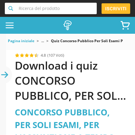
Ricerca del prodotto
ISCRIVITI
Pagina iniziale
...
Quiz Concorso Pubblico Per Soli Esami Per Las
4.8
(107 Voti)
Download i quiz
CONCORSO
PUBBLICO, PER SOLI
ESAMI, PER
CONCORSO PUBBLICO,
L’ASSUNZIONE A
PER SOLI ESAMI, PER