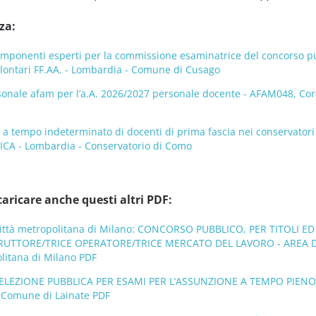
za:
mponenti esperti per la commissione esaminatrice del concorso pubb
volontari FF.AA. - Lombardia - Comune di Cusago
onale afam per l’a.A. 2026/2027 personale docente - AFAM048, Coro,
o a tempo indeterminato di docenti di prima fascia nei conservat
ICA - Lombardia - Conservatorio di Como
caricare anche questi altri PDF:
Città metropolitana di Milano: CONCORSO PUBBLICO, PER TITOLI 
TRUTTORE/TRICE OPERATORE/TRICE MERCATO DEL LAVORO - AREA D
olitana di Milano PDF
SELEZIONE PUBBLICA PER ESAMI PER L’ASSUNZIONE A TEMPO PIENO 
 Comune di Lainate PDF