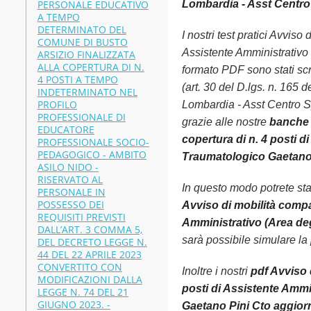
PERSONALE EDUCATIVO
Lombardia - Asst Centro
A TEMPO
DETERMINATO DEL
I nostri test pratici Avvis
COMUNE DI BUSTO
Assistente Amministrativo 
ARSIZIO FINALIZZATA
ALLA COPERTURA DI N.
formato PDF sono stati scr
4 POSTI A TEMPO
(art. 30 del D.lgs. n. 165 d
INDETERMINATO NEL
PROFILO
Lombardia - Asst Centro S
PROFESSIONALE DI
grazie alle nostre
banche d
EDUCATORE
copertura di n. 4 posti d
PROFESSIONALE SOCIO-
PEDAGOGICO - AMBITO
Traumatologico Gaetano 
ASILO NIDO -
RISERVATO AL
In questo modo potrete st
PERSONALE IN
POSSESSO DEI
Avviso di mobilità compar
REQUISITI PREVISTI
Amministrativo (Area deg
DALL’ART. 3 COMMA 5,
sarà possibile simulare la
DEL DECRETO LEGGE N.
44 DEL 22 APRILE 2023
CONVERTITO CON
Inoltre i nostri
pdf Avviso d
MODIFICAZIONI DALLA
posti di Assistente Ammi
LEGGE N. 74 DEL 21
GIUGNO 2023. -
Gaetano Pini Cto aggiorn