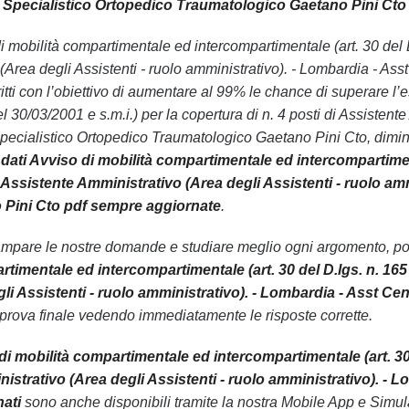
 Specialistico Ortopedico Traumatologico Gaetano Pini Cto 
o di mobilità compartimentale ed intercompartimentale (art. 30 del D
(Area degli Assistenti - ruolo amministrativo). - Lombardia - As
itti con l’obiettivo di aumentare al 99% le chance di superare 
el 30/03/2001 e s.m.i.) per la copertura di n. 4 posti di Assistent
pecialistico Ortopedico Traumatologico Gaetano Pini Cto, dimin
ati Avviso di mobilità compartimentale ed intercompartimental
i Assistente Amministrativo (Area degli Assistenti - ruolo a
Pini Cto pdf sempre aggiornate
.
ampare le nostre domande e studiare meglio ogni argomento, pot
timentale ed intercompartimentale (art. 30 del D.lgs. n. 165 d
li Assistenti - ruolo amministrativo). - Lombardia - Asst C
 prova finale vedendo immediatamente le risposte corrette.
i mobilità compartimentale ed intercompartimentale (art. 30 de
nistrativo (Area degli Assistenti - ruolo amministrativo). -
ati
sono anche disponibili tramite la nostra Mobile App e Simu