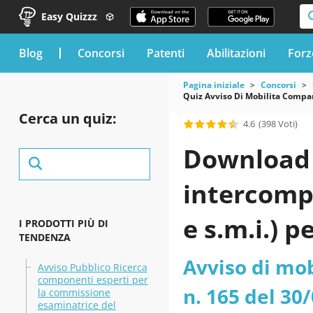
Easy Quizzz
blog
Concorsi
Patenti
Abilitazioni
Forz
Pagina iniziale
Concorsi
Quiz Avviso Di Mobilita Compar
Cerca un quiz:
4.6
(398 Voti)
Download 
intercompa
e s.m.i.) p
I PRODOTTI PIÙ DI
TENDENZA
Amministra
Avviso di mob
Avviso Pubblico Ricerca
componenti esperti per
- Lombardi
n. 165 del 30/
la commissione
esaminatrice del