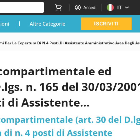
IT
Accedi
zioni
Altre Categorie
ISCRIVITI
i Per La Copertura Di N 4 Posti Di Assistente Amministrativo Area Degli A
à compartimentale ed
.lgs. n. 165 del 30/03/200
ti di Assistente
ti - ruolo amministrativo
ompartimentale (art. 30 del D.lg
tico Ortopedico
 di n. 4 posti di Assistente