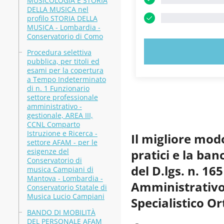
MUSICOLOGIA E STORIA
DELLA MUSICA nel
profilo STORIA DELLA
MUSICA - Lombardia -
Conservatorio di Como
PROVA
Procedura selettiva
pubblica, per titoli ed
esami per la copertura
a Tempo Indeterminato
di n. 1 Funzionario
settore professionale
amministrativo -
gestionale, AREA III,
CCNL Comparto
Istruzione e Ricerca -
Il migliore mod
settore AFAM - per le
esigenze del
pratici e la ba
Conservatorio di
del D.lgs. n. 16
musica Campiani di
Mantova - Lombardia -
Amministrativo 
Conservatorio Statale di
Musica Lucio Campiani
Specialistico O
BANDO DI MOBILITÀ
DEL PERSONALE AFAM