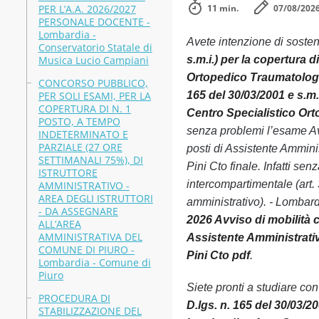
PER L’A.A. 2026/2027
11 min.
07/08/202
PERSONALE DOCENTE -
Lombardia -
Avete intenzione di soste
Conservatorio Statale di
Musica Lucio Campiani
s.m.i.) per la copertura 
Ortopedico Traumatolog
CONCORSO PUBBLICO,
PER SOLI ESAMI, PER LA
165 del 30/03/2001 e s.m.
COPERTURA DI N. 1
Centro Specialistico Ort
POSTO, A TEMPO
senza problemi l’esame Avv
INDETERMINATO E
PARZIALE (27 ORE
posti di Assistente Ammini
SETTIMANALI 75%), DI
Pini Cto finale. Infatti s
ISTRUTTORE
intercompartimentale (art. 
AMMINISTRATIVO -
AREA DEGLI ISTRUTTORI
amministrativo). - Lombard
- DA ASSEGNARE
2026 Avviso di mobilità c
ALL’AREA
AMMINISTRATIVA DEL
Assistente Amministrativ
COMUNE DI PIURO -
Pini Cto pdf
.
Lombardia - Comune di
Piuro
Siete pronti a studiare co
PROCEDURA DI
D.lgs. n. 165 del 30/03/20
STABILIZZAZIONE DEL