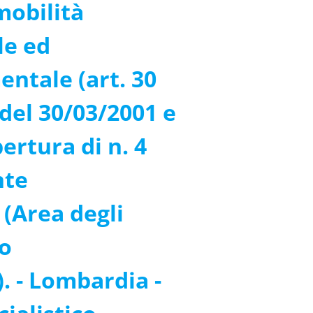
mobilità
e ed
ntale (art. 30
 del 30/03/2001 e
pertura di n. 4
nte
(Area degli
lo
. - Lombardia -