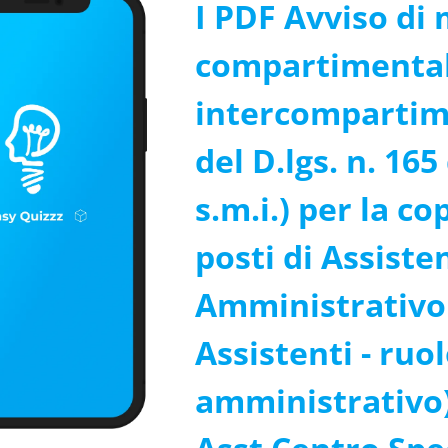
I PDF Avviso di 
compartimental
intercompartime
del D.lgs. n. 165
s.m.i.) per la co
posti di Assiste
Amministrativo 
Assistenti - ruo
amministrativo)