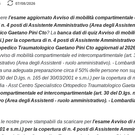
6
07/08/2026
nere
l’esame aggiornato Avviso di mobilità compartimentale ed
di n. 4 posti di Assistente Amministrativo (Area degli Assiste
ico Gaetano Pini Cto
? La
banca dati di quiz Avviso di mobili
i.) per la copertura di n. 4 posti di Assistente Amministrativ
opedico Traumatologico Gaetano Pini Cto aggiornati al 2026
iso di mobilità compartimentale ed intercompartimentale (art. 30 
strativo (Area degli Assistenti - ruolo amministrativo). - Lomba
enza una adeguata preparazione circa il 50% delle persone non s
30 del D.lgs. n. 165 del 30/03/2001 e s.m.i.) per la copertura di n
ia - Asst Centro Specialistico Ortopedico Traumatologico Gaetano
ompartimentale ed intercompartimentale (art. 30 del D.lgs. n. 
o (Area degli Assistenti - ruolo amministrativo). - Lombard
n le nostre prove stampabili da scaricare per
l’esame Avviso di 
01 e s.m.i.) per la copertura di n. 4 posti di Assistente Ammin