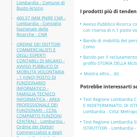
Lombardia - Comune di
Busto Arsizio
I prodotti più di tenden
400.57 IMM PNRR CNR -
Lombardia - Consiglio
Avviso Pubblico Ricerca co
Nazionale delle
con riserva di n.1 posto 
Ricerche - CNR
Bando di mobilità del pers
ORDINE DEI DOTTORI
Como
COMMERCIALISTI E
DEGLI ESPERTI
Bando per il reclutament
CONTABILI DI MILANO -
profilo STORIA DELLA MUS
AVVISO PUBBLICO DI
MOBILITÀ VOLONTARIA
Mostra altro... (6)
- 1 (UNO) POSTO DI
FUNZIONARIO
Potrebbe interessarti s
INFORMATICO -
FAMIGLIA TECNICO
INFORMATICA - AREA
Test Regione Lombardia 
PROFESSIONALE DEI
E INDETERMINATO, DI IS
FUNZIONARI - CCNL
Lombardia - Citta’ Metrop
COMPARTO FUNZIONI
CENTRALI - Lombardia -
Test Regione Lombardia 
Ordine dei Dottori
ISTRUTTORI - Lombardia -
Commercialisti e degli