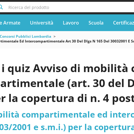
Ricerca del prodotto
e Armate
Università
Lavoro
Scuola
Certifica
Concorsi Pubblici Lombardia
timentale Ed Intercompartimentale Art 30 Del Dlgs N 165 Del 30032001 E Sm
i quiz Avviso di mobilit
rtimentale (art. 30 del D
er la copertura di n. 4 pos
tivo (Area degli Assisten
ilità compartimentale ed interc
a - Asst Centro Specialis
03/2001 e s.m.i.) per la copertura