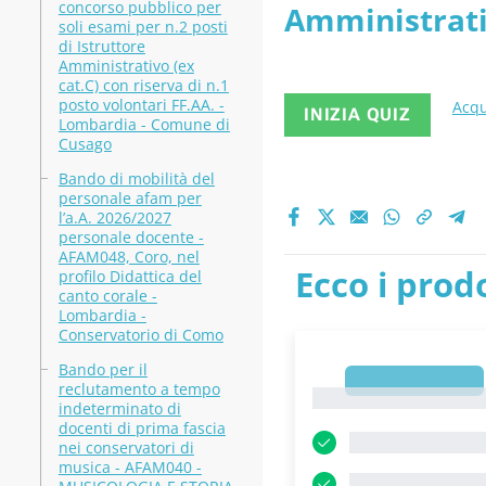
concorso pubblico per
Amministrativ
Traumatolo
soli esami per n.2 posti
di Istruttore
Centro Specia
Amministrativo (ex
cat.C) con riserva di n.1
posto volontari FF.AA. -
Acqu
INIZIA QUIZ
Lombardia - Comune di
Cusago
Bando di mobilità del
personale afam per
l’a.A. 2026/2027
personale docente -
AFAM048, Coro, nel
Ecco i prodo
profilo Didattica del
canto corale -
Lombardia -
Conservatorio di Como
Bando per il
1
reclutamento a tempo
1
indeterminato di
docenti di prima fascia
nei conservatori di
musica - AFAM040 -