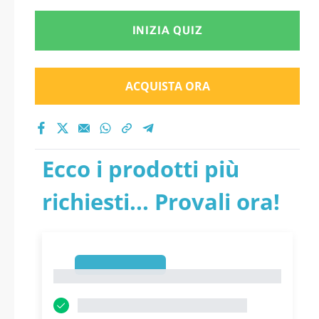
INIZIA QUIZ
ACQUISTA ORA
Ecco i prodotti più
richiesti... Provali ora!
1
1