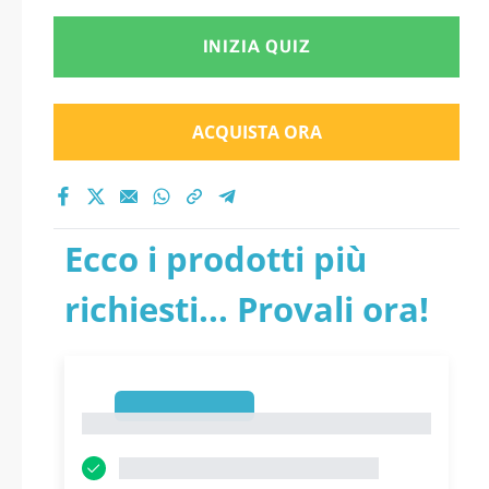
INIZIA QUIZ
ACQUISTA ORA
Ecco i prodotti più
richiesti... Provali ora!
1
1