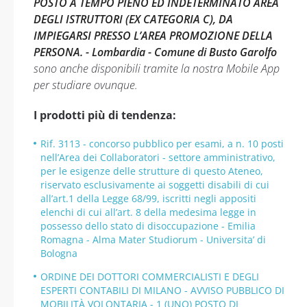
POSTO A TEMPO PIENO ED INDETERMINATO AREA
DEGLI ISTRUTTORI (EX CATEGORIA C), DA
IMPIEGARSI PRESSO L’AREA PROMOZIONE DELLA
PERSONA. - Lombardia - Comune di Busto Garolfo
sono anche disponibili tramite la nostra Mobile App
per studiare ovunque.
I prodotti più di tendenza:
Rif. 3113 - concorso pubblico per esami, a n. 10 posti
nell’Area dei Collaboratori - settore amministrativo,
per le esigenze delle strutture di questo Ateneo,
riservato esclusivamente ai soggetti disabili di cui
all’art.1 della Legge 68/99, iscritti negli appositi
elenchi di cui all’art. 8 della medesima legge in
possesso dello stato di disoccupazione - Emilia
Romagna - Alma Mater Studiorum - Universita’ di
Bologna
ORDINE DEI DOTTORI COMMERCIALISTI E DEGLI
ESPERTI CONTABILI DI MILANO - AVVISO PUBBLICO DI
MOBILITÀ VOLONTARIA - 1 (UNO) POSTO DI