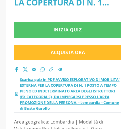
LA COPERTURA DI N. 1
PER LA COPERTURA
POSTO A TEMPO PIENO ED
DI N. 1 POSTO A
INDETERMINATO AREA
INIZIA QUIZ
TEMPO PIENO ED
DEGLI ISTRUTTORI (EX
INDETERMINATO
CATEGORIA C), DA
ACQUISTA ORA
AREA DEGLI
IMPIEGARSI PRESSO L’AREA
PROMOZIONE DELLA
ISTRUTTORI (EX
Scarica quiz in PDF AVVISO ESPLORATIVO DI MOBILITA’
PERSONA. - Lombardia -
ESTERNA PER LA COPERTURA DI N. 1 POSTO A TEMPO
CATEGORIA C), DA
PIENO ED INDETERMINATO AREA DEGLI ISTRUTTORI
Comune di Busto Garolfo
(EX CATEGORIA C), DA IMPIEGARSI PRESSO L’AREA
IMPIEGARSI PRESSO
PROMOZIONE DELLA PERSONA. - Lombardia - Comune
di Busto Garolfo
L’AREA PROMOZIONE
Area geografica: Lombardia | Modalità di
Valutazione: Per titoli e colloquio | Stato