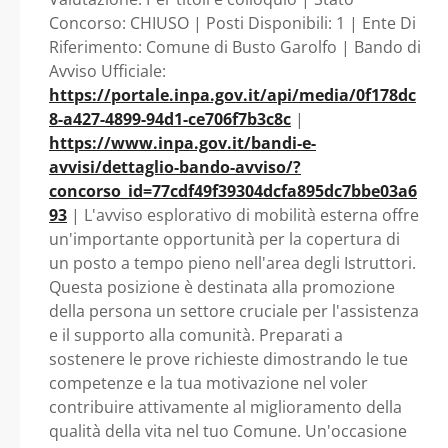
DELLA PERSONA. -
Concorso: CHIUSO | Posti Disponibili: 1 | Ente Di
Riferimento: Comune di Busto Garolfo | Bando di
Lombardia - Comune
Avviso Ufficiale:
https://portale.inpa.gov.it/api/media/0f178dc
di Busto Garolfo
8-a427-4899-94d1-ce706f7b3c8c
|
https://www.inpa.gov.it/bandi-e-
avvisi/dettaglio-bando-avviso/?
concorso_id=77cdf49f39304dcfa895dc7bbe03a6
93
| L'avviso esplorativo di mobilità esterna offre
un'importante opportunità per la copertura di
un posto a tempo pieno nell'area degli Istruttori.
Questa posizione è destinata alla promozione
della persona un settore cruciale per l'assistenza
e il supporto alla comunità. Preparati a
sostenere le prove richieste dimostrando le tue
competenze e la tua motivazione nel voler
contribuire attivamente al miglioramento della
qualità della vita nel tuo Comune. Un'occasione