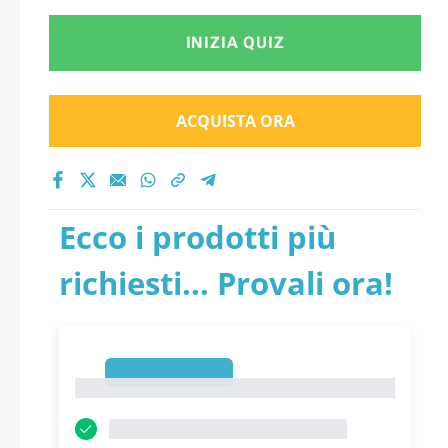
INIZIA QUIZ
ACQUISTA ORA
Ecco i prodotti più
richiesti... Provali ora!
1
1