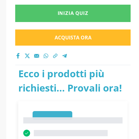
INIZIA QUIZ
ACQUISTA ORA
Ecco i prodotti più
richiesti... Provali ora!
1
1