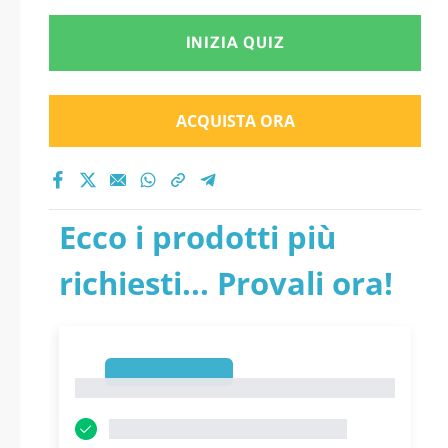
INIZIA QUIZ
ACQUISTA ORA
Ecco i prodotti più
richiesti... Provali ora!
1
1