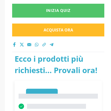
INIZIA QUIZ
ACQUISTA ORA
Ecco i prodotti più
richiesti... Provali ora!
1
1