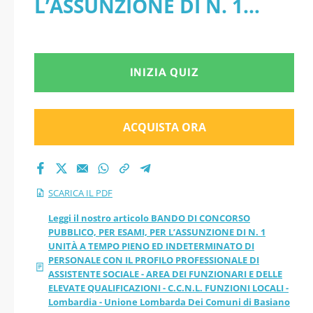
L’ASSUNZIONE DI N. 1
L’ASSUNZIONE DI N.
UNITÀ A TEMPO PIENO ED
1 UNITÀ A TEMPO
INDETERMINATO DI
INIZIA QUIZ
PIENO ED
PERSONALE CON IL
INDETERMINATO DI
PROFILO PROFESSIONALE
ACQUISTA ORA
PERSONALE CON IL
DI ASSISTENTE SOCIALE -
AREA DEI FUNZIONARI E
PROFILO
SCARICA IL PDF
DELLE ELEVATE
PROFESSIONALE DI
Leggi il nostro articolo BANDO DI CONCORSO
PUBBLICO, PER ESAMI, PER L’ASSUNZIONE DI N. 1
QUALIFICAZIONI - C.C.N.L.
UNITÀ A TEMPO PIENO ED INDETERMINATO DI
ASSISTENTE SOCIALE
PERSONALE CON IL PROFILO PROFESSIONALE DI
FUNZIONI LOCALI -
ASSISTENTE SOCIALE - AREA DEI FUNZIONARI E DELLE
- AREA DEI
ELEVATE QUALIFICAZIONI - C.C.N.L. FUNZIONI LOCALI -
Lombardia - Unione
Lombardia - Unione Lombarda Dei Comuni di Basiano