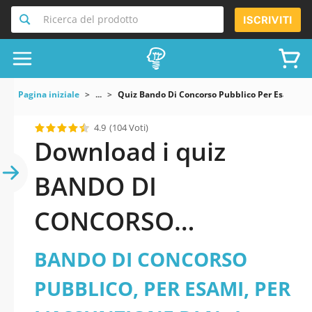
Ricerca del prodotto
ISCRIVITI
Pagina iniziale
...
Quiz Bando Di Concorso Pubblico Per Esami Per 
4.9
(104 Voti)
Download i quiz
BANDO DI
CONCORSO
PUBBLICO, PER
BANDO DI CONCORSO
ESAMI, PER
PUBBLICO, PER ESAMI, PER