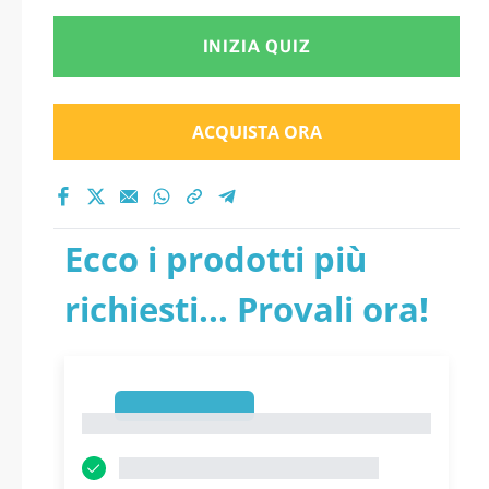
INIZIA QUIZ
ACQUISTA ORA
Ecco i prodotti più
richiesti... Provali ora!
1
1