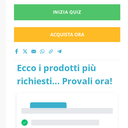
INIZIA QUIZ
ACQUISTA ORA
Ecco i prodotti più
richiesti... Provali ora!
1
1