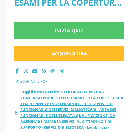
ESAMI PER LA COPERTURA
TEMPO PIENO E
A TEMPO PIENO E
INDETERMINATO DI
INDETERMINATO DI N. 2
INIZIA QUIZ
N. 2 POSTI DI
POSTI DI FUNZIONARIO
FUNZIONARIO DEI
DEI SERVIZI BIBLIOTECARI -
ACQUISTA ORA
SERVIZI
AREA DEI FUNZIONARI E
DELL’ELEVATA
BIBLIOTECARI - AREA
SCARICA IL PDF
QUALIFICAZIONE, DA
DEI FUNZIONARI E
Leggi il nostro articolo COLOGNO MONZESE -
CONCORSO PUBBLICO PER ESAMI PER LA COPERTURA A
ASSEGNARE ALL’AREA
TEMPO PIENO E INDETERMINATO DI N. 2 POSTI DI
DELL’ELEVATA
FUNZIONARIO DEI SERVIZI BIBLIOTECARI - AREA DEI
SERVIZI AL CITTADINO E DI
FUNZIONARI E DELL’ELEVATA QUALIFICAZIONE, DA
QUALIFICAZIONE, DA
ASSEGNARE ALL’AREA SERVIZI AL CITTADINO E DI
SUPPORTO - SERVIZIO
SUPPORTO - SERVIZIO BIBLIOTECA - Lombardia -