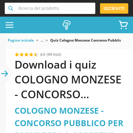
Ricerca del prodotto
ISCRIVITI
Pagina iniziale
...
Quiz Cologno Monzese Concorso Pubblico Per Esa
4.9
(99 Voti)
Download i quiz
COLOGNO MONZESE
- CONCORSO
PUBBLICO PER ESAMI
COLOGNO MONZESE -
PER LA COPERTURA A
CONCORSO PUBBLICO PER