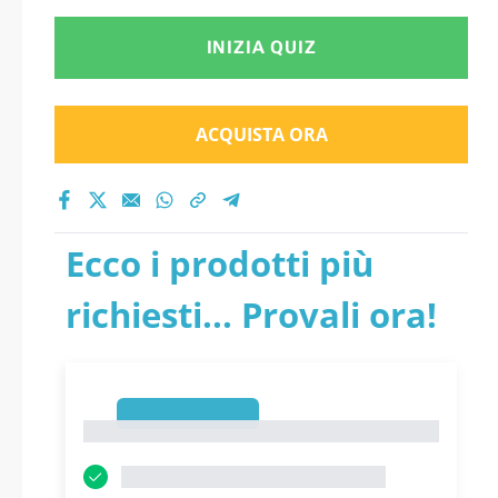
INIZIA QUIZ
ACQUISTA ORA
Ecco i prodotti più
richiesti... Provali ora!
1
1