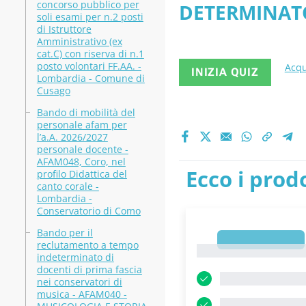
concorso pubblico per
DETERMINATO
versione 2
soli esami per n.2 posti
di Istruttore
DAL 01/09/20
Amministrativo (ex
cat.C) con riserva di n.1
posto volontari FF.AA. -
Acqu
INIZIA QUIZ
Lombardia - Comune di
Cusago
Bando di mobilità del
personale afam per
l’a.A. 2026/2027
personale docente -
AFAM048, Coro, nel
Ecco i prodo
profilo Didattica del
canto corale -
Lombardia -
Conservatorio di Como
Bando per il
1
reclutamento a tempo
1
indeterminato di
docenti di prima fascia
nei conservatori di
musica - AFAM040 -