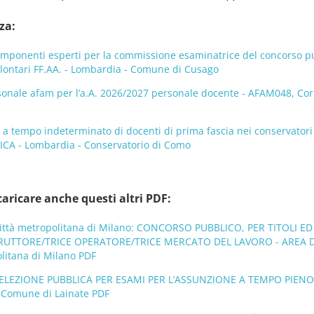
za:
mponenti esperti per la commissione esaminatrice del concorso pubb
volontari FF.AA. - Lombardia - Comune di Cusago
onale afam per l’a.A. 2026/2027 personale docente - AFAM048, Coro,
o a tempo indeterminato di docenti di prima fascia nei conservat
ICA - Lombardia - Conservatorio di Como
caricare anche questi altri PDF:
Città metropolitana di Milano: CONCORSO PUBBLICO, PER TITOLI 
TRUTTORE/TRICE OPERATORE/TRICE MERCATO DEL LAVORO - AREA D
olitana di Milano PDF
SELEZIONE PUBBLICA PER ESAMI PER L’ASSUNZIONE A TEMPO PIENO 
 Comune di Lainate PDF