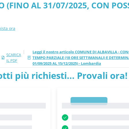
 (FINO AL 31/07/2025, CON POS
026 aggiornati
25 AL 15/12/2025) - Lombardia -
ista ora
|
Leggi il nostro articolo COMUNE DI ALBAVILLA - 
SCARICA
TEMPO PARZIALE (18 ORE SETTIMANALI) E DETERMINA
IL PDF
01/09/2025 AL 15/12/2025) - Lombardia
tti più richiesti... Provali ora!
1
1