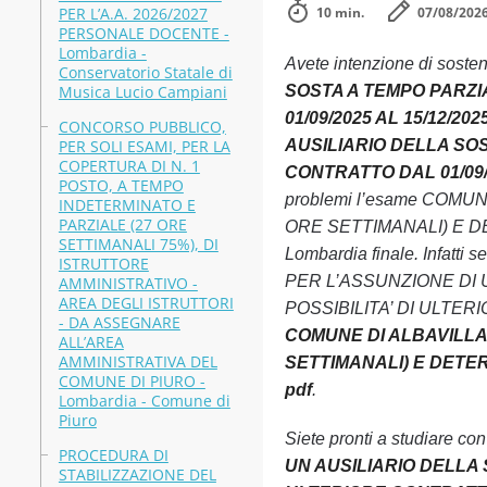
PER L’A.A. 2026/2027
10 min.
07/08/202
PERSONALE DOCENTE -
Lombardia -
Avete intenzione di soste
Conservatorio Statale di
Musica Lucio Campiani
SOSTA A TEMPO PARZIA
01/09/2025 AL 15/12/202
CONCORSO PUBBLICO,
PER SOLI ESAMI, PER LA
AUSILIARIO DELLA SOS
COPERTURA DI N. 1
CONTRATTO DAL 01/09/202
POSTO, A TEMPO
problemi l’esame COM
INDETERMINATO E
PARZIALE (27 ORE
ORE SETTIMANALI) E DE
SETTIMANALI 75%), DI
Lombardia finale. Infat
ISTRUTTORE
PER L’ASSUNZIONE DI U
AMMINISTRATIVO -
AREA DEGLI ISTRUTTORI
POSSIBILITA’ DI ULTERIOR
- DA ASSEGNARE
COMUNE DI ALBAVILLA
ALL’AREA
AMMINISTRATIVA DEL
SETTIMANALI) E DETERM
COMUNE DI PIURO -
pdf
.
Lombardia - Comune di
Piuro
Siete pronti a studiare co
PROCEDURA DI
UN AUSILIARIO DELLA S
STABILIZZAZIONE DEL