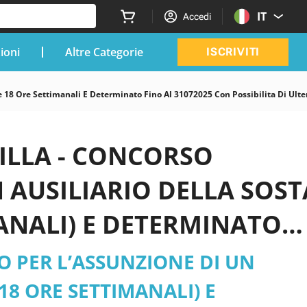
IT
Accedi
zioni
Altre Categorie
ISCRIVITI
 18 Ore Settimanali E Determinato Fino Al 31072025 Con Possibilita Di Ulter
VILLA - CONCORSO
 AUSILIARIO DELLA SOST
MANALI) E DETERMINATO
ITA’ DI ULTERIORE
 PER L’ASSUNZIONE DI UN
2/2025) - Lombardia pdf
18 ORE SETTIMANALI) E