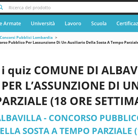
Ricerca del prodotto
e Armate
Università
Lavoro
Scuola
Certifica
Concorsi Pubblici Lombardia
rso Pubblico Per Lassunzione Di Un Ausiliario Della Sosta A Tempo Parziale
i quiz COMUNE DI ALBA
PER L’ASSUNZIONE DI UN
ARZIALE (18 ORE SETTI
31/07/2025, CON POSSIBIL
LBAVILLA - CONCORSO PUBBLICO
 DAL 01/09/2025 AL 15/1
ELLA SOSTA A TEMPO PARZIALE (