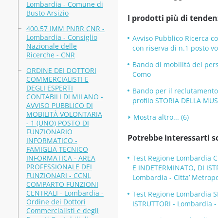
Lombardia - Comune di
Busto Arsizio
I prodotti più di tenden
400.57 IMM PNRR CNR -
Lombardia - Consiglio
Avviso Pubblico Ricerca co
Nazionale delle
con riserva di n.1 posto 
Ricerche - CNR
Bando di mobilità del pers
ORDINE DEI DOTTORI
Como
COMMERCIALISTI E
DEGLI ESPERTI
Bando per il reclutament
CONTABILI DI MILANO -
profilo STORIA DELLA MUS
AVVISO PUBBLICO DI
MOBILITÀ VOLONTARIA
Mostra altro... (6)
- 1 (UNO) POSTO DI
FUNZIONARIO
Potrebbe interessarti s
INFORMATICO -
FAMIGLIA TECNICO
INFORMATICA - AREA
Test Regione Lombardia 
PROFESSIONALE DEI
E INDETERMINATO, DI IS
FUNZIONARI - CCNL
Lombardia - Citta’ Metrop
COMPARTO FUNZIONI
CENTRALI - Lombardia -
Test Regione Lombardia 
Ordine dei Dottori
ISTRUTTORI - Lombardia -
Commercialisti e degli