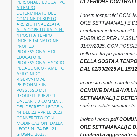
PERSONALE EDUCATIVO
ULTERIORE CONTRATTO DA
A TEMPO
DETERMINATO DEL
I nostri test pratici
COMUNE DI BUSTO
ORE SETTIMANALI) E DE
ARSIZIO FINALIZZATA
ALLA COPERTURA DI N.
Lombardia in formato PDF
4 POSTI A TEMPO
PUBBLICO PER L’ASSUN
INDETERMINATO NEL
PROFILO
31/07/2025, CON POSSIBI
PROFESSIONALE DI
nella vostra preparazione 
EDUCATORE
DELLA SOSTA A TEMPO 
PROFESSIONALE SOCIO-
PEDAGOGICO - AMBITO
DAL 01/09/2025 AL 15/12
ASILO NIDO -
RISERVATO AL
In questo modo potrete st
PERSONALE IN
POSSESSO DEI
COMUNE DI ALBAVILLA
REQUISITI PREVISTI
SETTIMANALI) E DETERM
DALL’ART. 3 COMMA 5,
sarà possibile simulare la
DEL DECRETO LEGGE N.
44 DEL 22 APRILE 2023
CONVERTITO CON
Inoltre i nostri
pdf COMUN
MODIFICAZIONI DALLA
ORE SETTIMANALI) E DE
LEGGE N. 74 DEL 21
GIUGNO 2023. -
Lombardia aggiornati
son