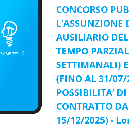
CONCORSO PUB
L’ASSUNZIONE 
AUSILIARIO DEL
TEMPO PARZIAL
SETTIMANALI) 
(FINO AL 31/07
POSSIBILITA’ D
CONTRATTO DAL
15/12/2025) - L