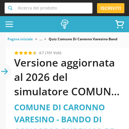
Ricerca del prodotto
ISCRIVITI
Pagina iniziale
...
Quiz Comune Di Caronno Varesino Bando Di Conc
4.7
(101 Voti)
Versione aggiornata
al 2026 del
simulatore COMUNE
DI CARONNO
COMUNE DI CARONNO
VARESINO - BANDO
VARESINO - BANDO DI