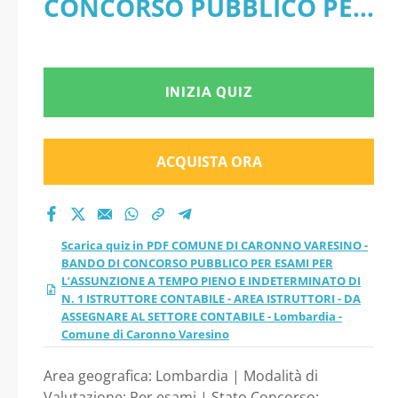
CONCORSO PUBBLICO PER
DI CONCORSO
ESAMI PER L’ASSUNZIONE
PUBBLICO PER ESAMI
A TEMPO PIENO E
INIZIA QUIZ
PER L’ASSUNZIONE A
INDETERMINATO DI N. 1
TEMPO PIENO E
ISTRUTTORE CONTABILE -
ACQUISTA ORA
INDETERMINATO DI
AREA ISTRUTTORI - DA
ASSEGNARE AL SETTORE
N. 1 ISTRUTTORE
Scarica quiz in PDF COMUNE DI CARONNO VARESINO -
CONTABILE - Lombardia -
BANDO DI CONCORSO PUBBLICO PER ESAMI PER
CONTABILE - AREA
L’ASSUNZIONE A TEMPO PIENO E INDETERMINATO DI
Comune di Caronno
N. 1 ISTRUTTORE CONTABILE - AREA ISTRUTTORI - DA
ISTRUTTORI - DA
ASSEGNARE AL SETTORE CONTABILE - Lombardia -
Varesino
Comune di Caronno Varesino
ASSEGNARE AL
Area geografica: Lombardia | Modalità di
Valutazione: Per esami | Stato Concorso: