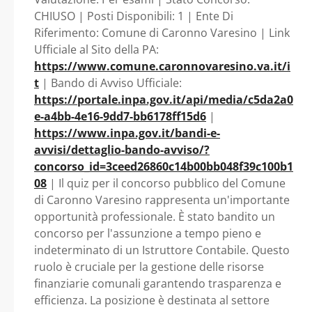
SETTORE CONTABILE
CHIUSO | Posti Disponibili: 1 | Ente Di
Riferimento: Comune di Caronno Varesino | Link
- Lombardia -
Ufficiale al Sito della PA:
https://www.comune.caronnovaresino.va.it/i
Comune di Caronno
t
| Bando di Avviso Ufficiale:
https://portale.inpa.gov.it/api/media/c5da2a0
Varesino
e-a4bb-4e16-9dd7-bb6178ff15d6
|
https://www.inpa.gov.it/bandi-e-
avvisi/dettaglio-bando-avviso/?
concorso_id=3ceed26860c14b00bb048f39c100b1
08
| Il quiz per il concorso pubblico del Comune
di Caronno Varesino rappresenta un'importante
opportunità professionale. È stato bandito un
concorso per l'assunzione a tempo pieno e
indeterminato di un Istruttore Contabile. Questo
ruolo è cruciale per la gestione delle risorse
finanziarie comunali garantendo trasparenza e
efficienza. La posizione è destinata al settore