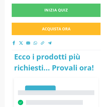
INIZIA QUIZ
ACQUISTA ORA
Ecco i prodotti più
richiesti... Provali ora!
1
1