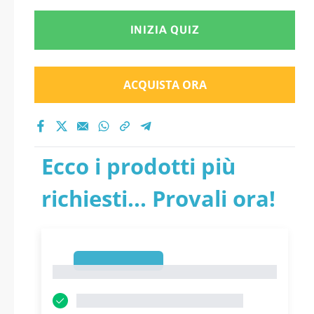
INIZIA QUIZ
ACQUISTA ORA
Ecco i prodotti più
richiesti... Provali ora!
1
1