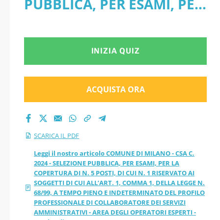
PUBBLICA, PER ESAMI, PER
ESAMI, PER LA
LA COPERTURA DI N. 5
COPERTURA DI N. 5
POSTI, DI CUI N. 1
INIZIA QUIZ
POSTI, DI CUI N. 1
RISERVATO AI SOGGETTI DI
RISERVATO AI
CUI ALL’ART. 1, COMMA 1,
ACQUISTA ORA
SOGGETTI DI CUI
DELLA LEGGE N. 68/99, A
TEMPO PIENO E
ALL’ART. 1, COMMA
SCARICA IL PDF
INDETERMINATO DEL
1, DELLA LEGGE N.
Leggi il nostro articolo COMUNE DI MILANO - CSA C.
2024 - SELEZIONE PUBBLICA, PER ESAMI, PER LA
PROFILO PROFESSIONALE
COPERTURA DI N. 5 POSTI, DI CUI N. 1 RISERVATO AI
68/99, A TEMPO
SOGGETTI DI CUI ALL’ART. 1, COMMA 1, DELLA LEGGE N.
DI COLLABORATORE DEI
68/99, A TEMPO PIENO E INDETERMINATO DEL PROFILO
PIENO E
PROFESSIONALE DI COLLABORATORE DEI SERVIZI
SERVIZI AMMINISTRATIVI -
AMMINISTRATIVI - AREA DEGLI OPERATORI ESPERTI -