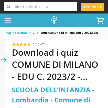
Ricerca del prodotto
ISCRIVITI
Pagina iniziale
...
Quiz Comune Di Milano Edu C 20232 Selezione Pu
4.7
(572 Voti)
Download i quiz
COMUNE DI MILANO
- EDU C. 2023/2 -
SELEZIONE
SCUOLA DELL’INFANZIA -
PUBBLICA, PER
Lombardia - Comune di