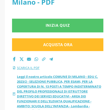
Milano - PDF
ESAMI, PER LA
COPERTURA DI N. 13
INIZIA QUIZ
POSTI A TEMPO
INDETERMINATO DEL
ACQUISTA ORA
PROFILO
PROFESSIONALE DI
SCARICA IL PDF
ISTRUTTORE
Leggi il nostro articolo COMUNE DI MILANO - EDU C.
2023/2 - SELEZIONE PUBBLICA, PER ESAMI, PER LA
COPERTURA DI N. 13 POSTI A TEMPO INDETERMINATO
DIRETTIVO DEI
DEL PROFILO PROFESSIONALE DI ISTRUTTORE
DIRETTIVO DEI SERVIZI EDUCATIVI - AREA DEI
SERVIZI EDUCATIVI -
FUNZIONARI E DELL’ELEVATA QUALIFICAZIONE -
AMBITO: SCUOLA DELL’INFANZIA - Lombardia -