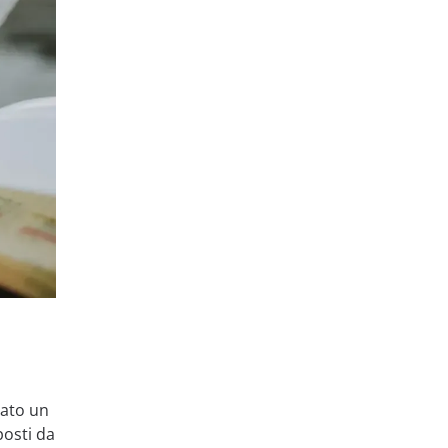
vato un
posti da