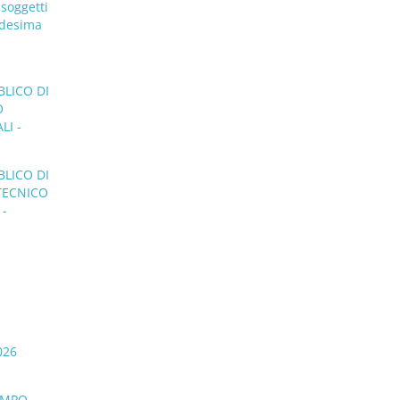
 soggetti
medesima
BLICO DI
O
LI -
BLICO DI
 TECNICO
 -
026
TEMPO