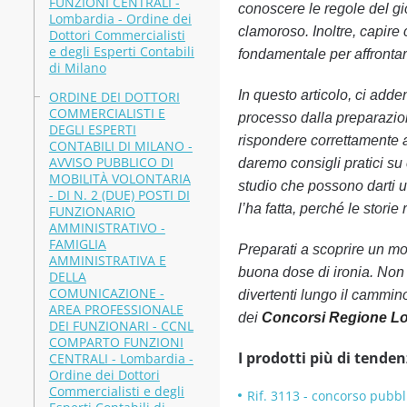
FUNZIONI CENTRALI -
conoscere le regole del gi
Lombardia - Ordine dei
clamoroso. Inoltre, capir
Dottori Commercialisti
e degli Esperti Contabili
fondamentale per affrontar
di Milano
In questo articolo, ci adde
ORDINE DEI DOTTORI
COMMERCIALISTI E
processo dalla preparazion
DEGLI ESPERTI
rispondere correttamente a
CONTABILI DI MILANO -
AVVISO PUBBLICO DI
daremo consigli pratici su 
MOBILITÀ VOLONTARIA
studio che possono darti un
- DI N. 2 (DUE) POSTI DI
l’ha fatta, perché le stori
FUNZIONARIO
AMMINISTRATIVO -
FAMIGLIA
Preparati a scoprire un mo
AMMINISTRATIVA E
buona dose di ironia. Non 
DELLA
COMUNICAZIONE -
divertenti lungo il cammin
AREA PROFESSIONALE
dei
Concorsi Regione L
DEI FUNZIONARI - CCNL
COMPARTO FUNZIONI
I prodotti più di tenden
CENTRALI - Lombardia -
Ordine dei Dottori
Commercialisti e degli
Rif. 3113 - concorso pubbli