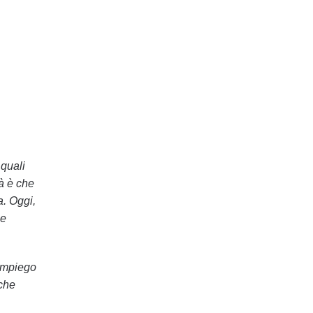
 quali
tà è che
a. Oggi,
 e
impiego
 che