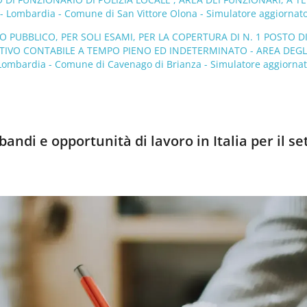
Lombardia - Comune di San Vittore Olona - Simulatore aggiornato
PUBBLICO, PER SOLI ESAMI, PER LA COPERTURA DI N. 1 POSTO D
IVO CONTABILE A TEMPO PIENO ED INDETERMINATO - AREA DEGL
 Lombardia - Comune di Cavenago di Brianza - Simulatore aggiornat
andi e opportunità di lavoro in Italia per il se