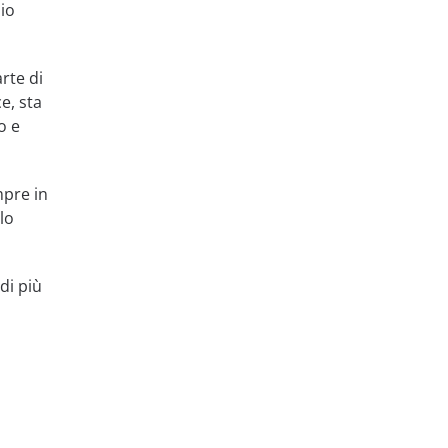
zio
rte di
e, sta
o e
mpre in
lo
di più