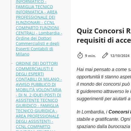
INFORMATICO -
FAMIGLIA TECNICO
INFORMATICA - AREA
PROFESSIONALE DEI
FUNZIONARI - CCNL
COMPARTO FUNZIONI
Quiz Concorsi R
CENTRALI - Lombardia -
requisiti di acc
Ordine dei Dottori
Commercialisti e degli
Esperti Contabili di
Milano
9 min.
12/10/2024
ORDINE DEI DOTTORI
COMMERCIALISTI E
Hai mai pensato a come s
DEGLI ESPERTI
opportunità ti stanno aspe
CONTABILI DI MILANO -
AVVISO PUBBLICO DI
il mondo dei concorsi può 
MOBILITÀ VOLONTARIA
ti guideremo attraverso le 
- DI N. 2 (DUE) POSTI DI
suggerimenti per aiutarti a
ASSISTENTE TECNICO
GIURIDICO - FAMIGLIA
TECNICO GIURIDICA -
In Lombardia, i
Concorsi
AREA PROFESSIONALE
stabile e gratificante. Og
DEGLI ASSISTENTI -
CCNL COMPARTO
spaziano dalla burocrazia 