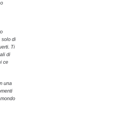
so
ro
 solo di
erti. Ti
li di
i ce
on una
omenti
il mondo