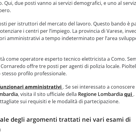
. Qui, due posti vanno ai servizi demografici, e uno al servi
bero.
osti per istruttori del mercato del lavoro. Questo bando è pa
tenziare i centri per l’impiego. La provincia di Varese, invec
ori amministrativi a tempo indeterminato per l’area svilupp
tà come operatore esperto tecnico elettricista a Como. Se
ornaredo offre tre posti per agenti di polizia locale. Pioltel
 stesso profilo professionale.
funzionari amministrativi
. Se sei interessato a conoscere 
mbardia
, visita il sito ufficiale della
Regione Lombardia
qui
.
tagliate sui requisiti e le modalità di partecipazione.
le degli argomenti trattati nei vari esami di
a