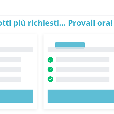
tti più richiesti... Provali ora!
1
1
ORA!
PROVA ORA!