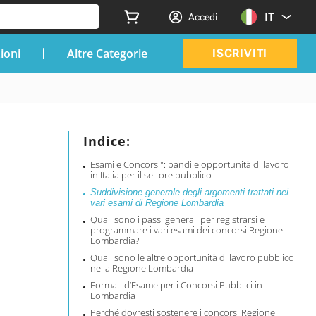
IT
Accedi
zioni
Altre Categorie
ISCRIVITI
Indice:
Esami e Concorsi": bandi e opportunità di lavoro
in Italia per il settore pubblico
Suddivisione generale degli argomenti trattati nei
vari esami di Regione Lombardia
Quali sono i passi generali per registrarsi e
programmare i vari esami dei concorsi Regione
Lombardia?
Quali sono le altre opportunità di lavoro pubblico
nella Regione Lombardia
Formati d’Esame per i Concorsi Pubblici in
Lombardia
Perché dovresti sostenere i concorsi Regione