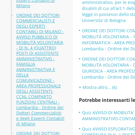
Esperti Contabili di
amministrativo, per le esi
Milano
disabili di cui all’art.1 de
legge in possesso dello s
ORDINE DEI DOTTORI
Universita’ di Bologna
COMMERCIALISTI E
DEGLI ESPERTI
ORDINE DEI DOTTORI COMM
CONTABILI DI MILANO -
MOBILITÀ VOLONTARIA - 
AVVISO PUBBLICO DI
MOBILITÀ VOLONTARIA
INFORMATICA - AREA PRO
- DI N. 4 (QUATTRO)
Lombardia - Ordine dei Dot
POSTI DI ASSISTENTE
AMMINISTRATIVO -
ORDINE DEI DOTTORI COMM
FAMIGLIA
MOBILITÀ VOLONTARIA - D
AMMINISTRATIVA E
GIURIDICA - AREA PROFES
DELLA
Lombardia - Ordine dei Dot
COMUNICAZIONE -
AREA PROFESSIONALE
Mostra altro... (6)
DEGLI ASSISTENTI-
CCNL COMPARTO
Potrebbe interessarti le
FUNZIONI CENTRALI -
Lombardia - Ordine dei
Quiz AVVISO DI MOBILITA
Dottori Commercialisti
e degli Esperti Contabili
AMMINISTRATIVO-CONTABILE
di Milano
Quiz AVVISO ESPLORATIVO 
ORDINE DEI DOTTORI
COPERTURA DI N. 1 POSTO