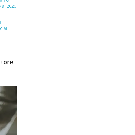
 al 2026
I
I
o al
ttore