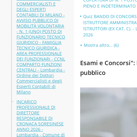
COMMERCIALISTI E
PIENO E INDETERMINATO - 
DEGLI ESPERTI
CONTABILI DI MILANO -
Quiz BANDO DI CONCORSO 
AVVISO PUBBLICO DI
ISTRUTTORE AMMINISTRAT
MOBILITÀ VOLONTARIA
ISTRUTTORI (EX CAT. C). -
- N. 1 (UNO) POSTO DI
2026
FUNZIONARIO TECNICO
GIURIDICO - FAMIGLIA
Mostra altro... (6)
TECNICO GIURIDICA -
AREA PROFESSIONALE
DEI FUNZIONARI - CCNL
Esami e Concorsi": b
COMPARTO FUNZIONI
CENTRALI - Lombardia -
pubblico
Ordine dei Dottori
Commercialisti e degli
Esperti Contabili di
Milano
INCARICO
PROFESSIONALE DI
DIRETTORE
RESPONSABILE DI
CRONACA SORESINESE
ANNO 2026 -
Lombardia - Comune di