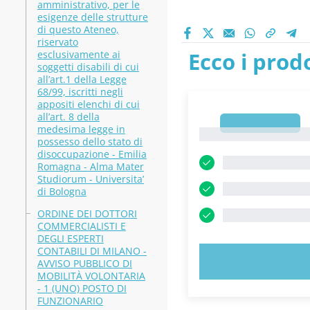
amministrativo, per le
esigenze delle strutture
di questo Ateneo,
riservato
Ecco i prodo
esclusivamente ai
soggetti disabili di cui
all’art.1 della Legge
68/99, iscritti negli
appositi elenchi di cui
all’art. 8 della
1
medesima legge in
1
possesso dello stato di
disoccupazione - Emilia
Romagna - Alma Mater
Studiorum - Universita’
di Bologna
ORDINE DEI DOTTORI
COMMERCIALISTI E
DEGLI ESPERTI
CONTABILI DI MILANO -
PROVA 
AVVISO PUBBLICO DI
MOBILITÀ VOLONTARIA
- 1 (UNO) POSTO DI
FUNZIONARIO