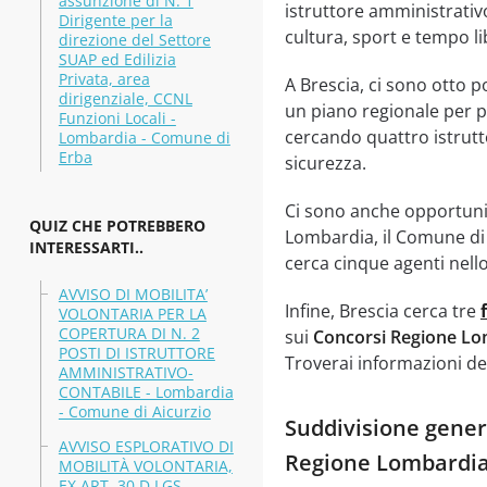
assunzione di N. 1
istruttore amministrativo
Dirigente per la
cultura, sport e tempo li
direzione del Settore
SUAP ed Edilizia
Privata, area
A Brescia, ci sono otto p
dirigenziale, CCNL
un piano regionale per po
Funzioni Locali -
cercando quattro istrutt
Lombardia - Comune di
Erba
sicurezza.
Ci sono anche opportuni
QUIZ CHE POTREBBERO
Lombardia, il Comune di C
INTERESSARTI..
cerca cinque agenti nello
AVVISO DI MOBILITA’
Infine, Brescia cerca tre
VOLONTARIA PER LA
COPERTURA DI N. 2
sui
Concorsi Regione Lo
POSTI DI ISTRUTTORE
Troverai informazioni det
AMMINISTRATIVO-
CONTABILE - Lombardia
- Comune di Aicurzio
Suddivisione genera
AVVISO ESPLORATIVO DI
Regione Lombardi
MOBILITÀ VOLONTARIA,
EX ART. 30 D.LGS.