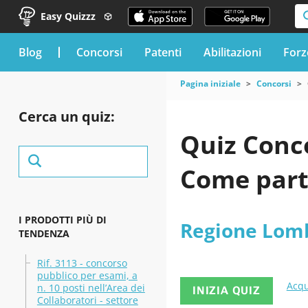
Easy Quizzz
blog
Concorsi
Patenti
Abilitazioni
Forz
Pagina iniziale
Concorsi
Cerca un quiz:
Quiz Conc
Come part
I PRODOTTI PIÙ DI
Regione Lom
TENDENZA
Rif. 3113 - concorso
pubblico per esami, a
Acqu
n. 10 posti nell’Area dei
INIZIA QUIZ
Collaboratori - settore