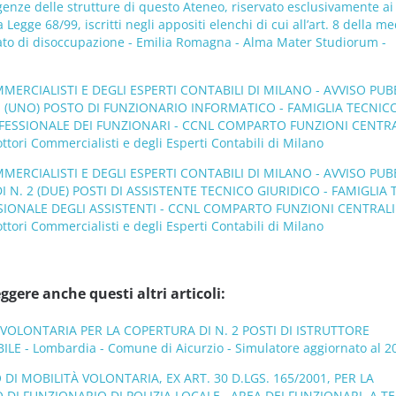
genze delle strutture di questo Ateneo, riservato esclusivamente ai
lla Legge 68/99, iscritti negli appositi elenchi di cui all’art. 8 della 
tato di disoccupazione - Emilia Romagna - Alma Mater Studiorum -
ERCIALISTI E DEGLI ESPERTI CONTABILI DI MILANO - AVVISO PUB
1 (UNO) POSTO DI FUNZIONARIO INFORMATICO - FAMIGLIA TECNIC
FESSIONALE DEI FUNZIONARI - CCNL COMPARTO FUNZIONI CENTRA
tori Commercialisti e degli Esperti Contabili di Milano
ERCIALISTI E DEGLI ESPERTI CONTABILI DI MILANO - AVVISO PUB
I N. 2 (DUE) POSTI DI ASSISTENTE TECNICO GIURIDICO - FAMIGLIA
SIONALE DEGLI ASSISTENTI - CCNL COMPARTO FUNZIONI CENTRALI
tori Commercialisti e degli Esperti Contabili di Milano
ggere anche questi altri articoli:
’ VOLONTARIA PER LA COPERTURA DI N. 2 POSTI DI ISTRUTTORE
 - Lombardia - Comune di Aicurzio - Simulatore aggiornato al 2
DI MOBILITÀ VOLONTARIA, EX ART. 30 D.LGS. 165/2001, PER LA
 DI FUNZIONARIO DI POLIZIA LOCALE , AREA DEI FUNZIONARI, A 