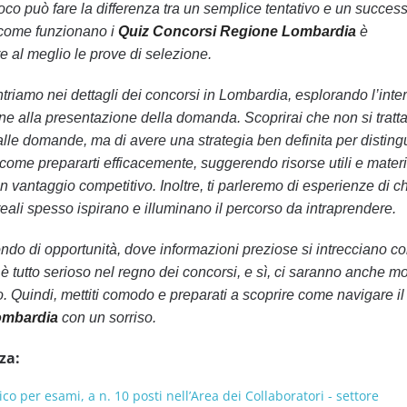
oco può fare la differenza tra un semplice tentativo e un succes
e come funzionano i
Quiz Concorsi Regione Lombardia
è
e al meglio le prove di selezione.
ntriamo nei dettagli dei concorsi in Lombardia, esplorando l’inte
e alla presentazione della domanda. Scoprirai che non si tratta
lle domande, ma di avere una strategia ben definita per distingu
come prepararti efficacemente, suggerendo risorse utili e materia
 vantaggio competitivo. Inoltre, ti parleremo di esperienze di ch
e reali spesso ispirano e illuminano il percorso da intraprendere.
ndo di opportunità, dove informazioni preziose si intrecciano c
è tutto serioso nel regno dei concorsi, e sì, ci saranno anche m
o. Quindi, mettiti comodo e preparati a scoprire come navigare 
ombardia
con un sorriso.
za:
co per esami, a n. 10 posti nell’Area dei Collaboratori - settore