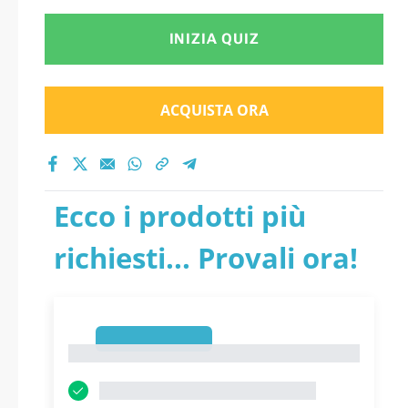
INIZIA QUIZ
ACQUISTA ORA
Ecco i prodotti più
richiesti... Provali ora!
1
1