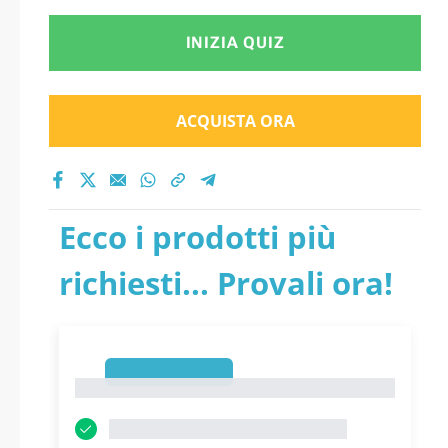
INIZIA QUIZ
ACQUISTA ORA
Ecco i prodotti più
richiesti... Provali ora!
1
1