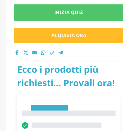
INIZIA QUIZ
ACQUISTA ORA
Ecco i prodotti più
richiesti... Provali ora!
1
1