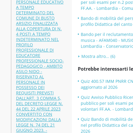
PERSONALE EDUCATIVO
per soli esami per n.2 post
A TEMPO
FF.AA. - Lombardia - Com
DETERMINATO DEL
COMUNE DI BUSTO
Bando di mobilità del per
ARSIZIO FINALIZZATA
profilo Didattica del cant
ALLA COPERTURA DI N.
4 POSTI A TEMPO
Bando per il reclutamento
INDETERMINATO NEL
musica - AFAM040 - MUSI
PROFILO
Lombardia - Conservatori
PROFESSIONALE DI
EDUCATORE
Mostra altro... (6)
PROFESSIONALE SOCIO-
PEDAGOGICO - AMBITO
Potrebbe interessarti le
ASILO NIDO -
RISERVATO AL
Quiz 400.57 IMM PNRR CNR 
PERSONALE IN
aggiornato al 2026
POSSESSO DEI
REQUISITI PREVISTI
Quiz Avviso Pubblico Rice
DALL’ART. 3 COMMA 5,
pubblico per soli esami per
DEL DECRETO LEGGE N.
44 DEL 22 APRILE 2023
volontari FF.AA. - Lombar
CONVERTITO CON
Quiz Bando di mobilità de
MODIFICAZIONI DALLA
LEGGE N. 74 DEL 21
nel profilo Didattica del 
GIUGNO 2023. -
2026