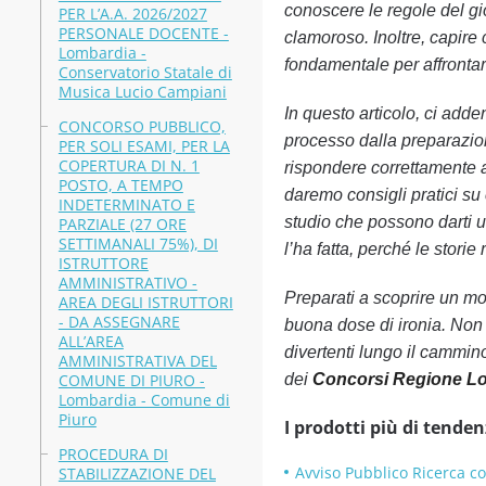
conoscere le regole del gi
PER L’A.A. 2026/2027
PERSONALE DOCENTE -
clamoroso. Inoltre, capir
Lombardia -
fondamentale per affrontar
Conservatorio Statale di
Musica Lucio Campiani
In questo articolo, ci adde
CONCORSO PUBBLICO,
processo dalla preparazion
PER SOLI ESAMI, PER LA
COPERTURA DI N. 1
rispondere correttamente a
POSTO, A TEMPO
daremo consigli pratici su 
INDETERMINATO E
studio che possono darti un
PARZIALE (27 ORE
SETTIMANALI 75%), DI
l’ha fatta, perché le stori
ISTRUTTORE
AMMINISTRATIVO -
Preparati a scoprire un mo
AREA DEGLI ISTRUTTORI
- DA ASSEGNARE
buona dose di ironia. Non 
ALL’AREA
divertenti lungo il cammin
AMMINISTRATIVA DEL
COMUNE DI PIURO -
dei
Concorsi Regione L
Lombardia - Comune di
Piuro
I prodotti più di tenden
PROCEDURA DI
Avviso Pubblico Ricerca c
STABILIZZAZIONE DEL