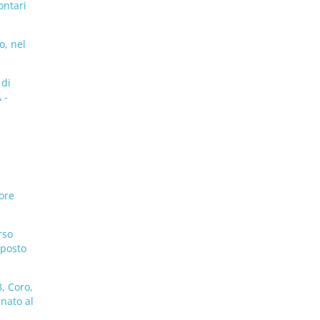
ontari
o, nel
 di
 -
ore
rso
 posto
, Coro,
rnato al