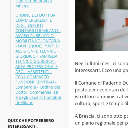
Esperti Contabili di
Milano
ORDINE DEI DOTTORI
COMMERCIALISTI E
DEGLI ESPERTI
CONTABILI DI MILANO -
AVVISO PUBBLICO DI
MOBILITÀ VOLONTARIA
- DI N. 2 (DUE) POSTI DI
ASSISTENTE TECNICO
GIURIDICO - FAMIGLIA
TECNICO GIURIDICA -
Negli ultimi mesi, ci so
AREA PROFESSIONALE
interessarti. Ecco una pa
DEGLI ASSISTENTI -
CCNL COMPARTO
FUNZIONI CENTRALI -
Il Comune di Paderno Dug
Lombardia - Ordine dei
posto per i volontari de
Dottori Commercialisti
istruttore amministrativo
e degli Esperti Contabili
di Milano
cultura, sport e tempo li
A Brescia, ci sono otto p
QUIZ CHE POTREBBERO
un piano regionale per po
INTERESSARTI..