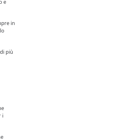
o e
mpre in
lo
di più
he
 i
he