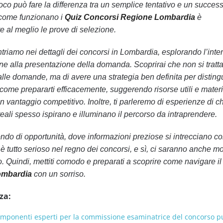
oco può fare la differenza tra un semplice tentativo e un succes
e come funzionano i
Quiz Concorsi Regione Lombardia
è
e al meglio le prove di selezione.
ntriamo nei dettagli dei concorsi in Lombardia, esplorando l’inte
e alla presentazione della domanda. Scoprirai che non si tratta
lle domande, ma di avere una strategia ben definita per distingu
come prepararti efficacemente, suggerendo risorse utili e materia
 vantaggio competitivo. Inoltre, ti parleremo di esperienze di ch
e reali spesso ispirano e illuminano il percorso da intraprendere.
ndo di opportunità, dove informazioni preziose si intrecciano c
è tutto serioso nel regno dei concorsi, e sì, ci saranno anche m
o. Quindi, mettiti comodo e preparati a scoprire come navigare 
ombardia
con un sorriso.
za:
omponenti esperti per la commissione esaminatrice del concorso p