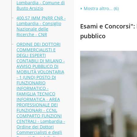
Lombardia - Comune di
Busto Arsizio
Mostra altro... (6)
400.57 IMM PNRR CNR -
Lombardia - Consiglio
Esami e Concorsi": b
Nazionale delle
Ricerche - CNR
pubblico
ORDINE DEI DOTTORI
COMMERCIALISTI E
DEGLI ESPERTI
CONTABILI DI MILANO -
AVVISO PUBBLICO DI
MOBILITÀ VOLONTARIA
- 1 (UNO) POSTO DI
FUNZIONARIO
INFORMATICO -
FAMIGLIA TECNICO
INFORMATICA - AREA
PROFESSIONALE DEI
FUNZIONARI - CCNL
COMPARTO FUNZIONI
CENTRALI - Lombardia -
Ordine dei Dottori
Commercialisti e degli