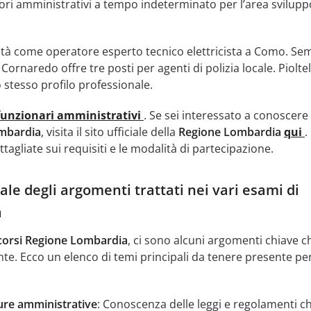
ori amministrativi a tempo indeterminato per l’area svilupp
tà come operatore esperto tecnico elettricista a Como. Se
ornaredo offre tre posti per agenti di polizia locale. Pioltel
 stesso profilo professionale.
funzionari amministrativi
. Se sei interessato a conoscere 
mbardia
, visita il sito ufficiale della
Regione Lombardia
qui
.
tagliate sui requisiti e le modalità di partecipazione.
le degli argomenti trattati nei vari esami di
a
orsi Regione Lombardia
, ci sono alcuni argomenti chiave c
. Ecco un elenco di temi principali da tenere presente per
re amministrative
: Conoscenza delle leggi e regolamenti c