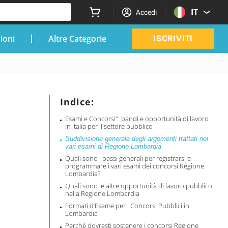
IT
Accedi
zioni
Altre Categorie
ISCRIVITI
Indice:
Esami e Concorsi": bandi e opportunità di lavoro
in Italia per il settore pubblico
Suddivisione generale degli argomenti trattati nei
vari esami di Regione Lombardia
Quali sono i passi generali per registrarsi e
programmare i vari esami dei concorsi Regione
Lombardia?
Quali sono le altre opportunità di lavoro pubblico
nella Regione Lombardia
Formati d’Esame per i Concorsi Pubblici in
Lombardia
Perché dovresti sostenere i concorsi Regione