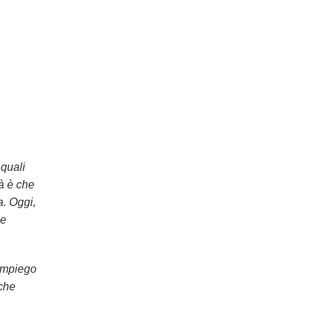
 quali
tà è che
a. Oggi,
 e
impiego
 che