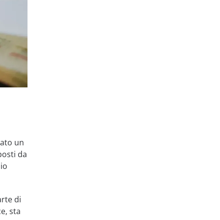
vato un
posti da
zio
rte di
e, sta