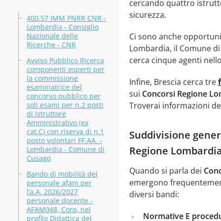
cercando quattro istrutt
sicurezza.
400.57 IMM PNRR CNR -
Lombardia - Consiglio
Nazionale delle
Ci sono anche opportuni
Ricerche - CNR
Lombardia, il Comune di C
cerca cinque agenti nello
Avviso Pubblico Ricerca
componenti esperti per
la commissione
Infine, Brescia cerca tre
esaminatrice del
sui
Concorsi Regione Lo
concorso pubblico per
soli esami per n.2 posti
Troverai informazioni det
di Istruttore
Amministrativo (ex
cat.C) con riserva di n.1
Suddivisione genera
posto volontari FF.AA. -
Regione Lombardi
Lombardia - Comune di
Cusago
Quando si parla dei
Conc
Bando di mobilità del
emergono frequentemente
personale afam per
l’a.A. 2026/2027
diversi bandi:
personale docente -
AFAM048, Coro, nel
Normative E procedu
profilo Didattica del