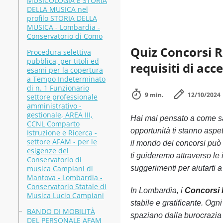
MUSICOLOGIA E STORIA
DELLA MUSICA nel
profilo STORIA DELLA
MUSICA - Lombardia -
Conservatorio di Como
Quiz Concorsi R
Procedura selettiva
pubblica, per titoli ed
requisiti di acc
esami per la copertura
a Tempo Indeterminato
di n. 1 Funzionario
9 min.
12/10/2024
settore professionale
amministrativo -
gestionale, AREA III,
Hai mai pensato a come s
CCNL Comparto
opportunità ti stanno aspe
Istruzione e Ricerca -
settore AFAM - per le
il mondo dei concorsi può 
esigenze del
ti guideremo attraverso le 
Conservatorio di
musica Campiani di
suggerimenti per aiutarti a
Mantova - Lombardia -
Conservatorio Statale di
In Lombardia, i
Concorsi
Musica Lucio Campiani
stabile e gratificante. Og
BANDO DI MOBILITÀ
spaziano dalla burocrazia 
DEL PERSONALE AFAM