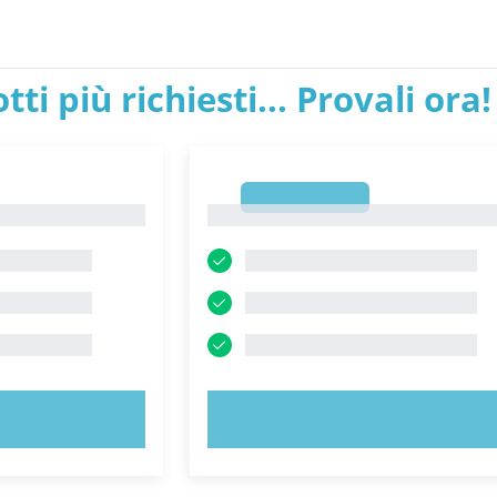
tti più richiesti... Provali ora!
1
1
ORA!
PROVA ORA!