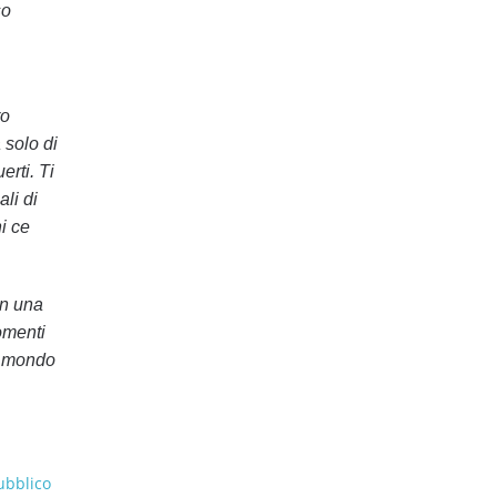
so
ro
 solo di
erti. Ti
li di
i ce
on una
omenti
il mondo
ubblico