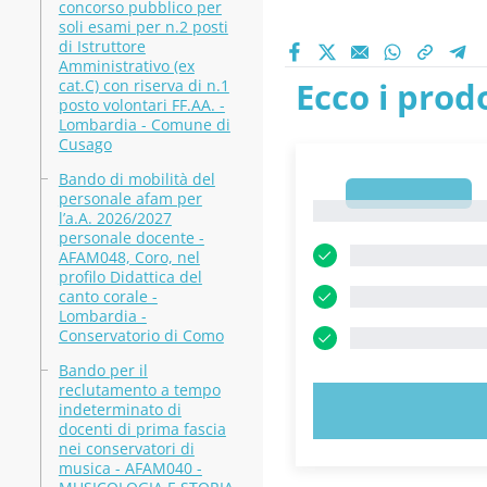
concorso pubblico per
soli esami per n.2 posti
di Istruttore
Amministrativo (ex
Ecco i prodo
cat.C) con riserva di n.1
posto volontari FF.AA. -
Lombardia - Comune di
Cusago
Bando di mobilità del
1
personale afam per
1
l’a.A. 2026/2027
personale docente -
AFAM048, Coro, nel
profilo Didattica del
canto corale -
Lombardia -
Conservatorio di Como
Bando per il
reclutamento a tempo
indeterminato di
PROVA 
docenti di prima fascia
nei conservatori di
musica - AFAM040 -