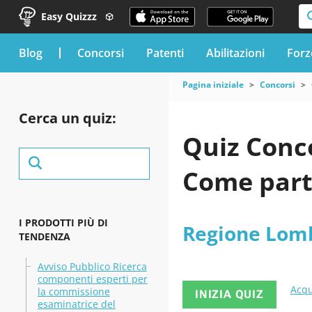
Easy Quizzz
blog
Concorsi
Patenti
Abilitazioni
Forz
Pagina iniziale
Concorsi
Cerca un quiz:
Quiz Conc
Come part
I PRODOTTI PIÙ DI
Regione Lom
TENDENZA
Avviso Pubblico Ricerca
componenti esperti per
Acqu
la commissione
INIZIA QUIZ
esaminatrice del