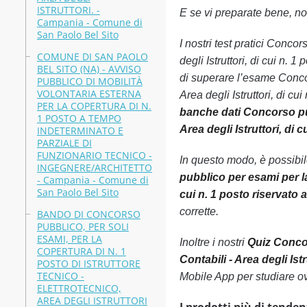
ISTRUTTORI. -
E se vi preparate bene, non
Campania - Comune di
San Paolo Bel Sito
I nostri test pratici Conco
COMUNE DI SAN PAOLO
degli Istruttori, di cui n. 
BEL SITO (NA) - AVVISO
di superare l’esame Concor
PUBBLICO DI MOBILITÀ
VOLONTARIA ESTERNA
Area degli Istruttori, di c
PER LA COPERTURA DI N.
banche dati Concorso pub
1 POSTO A TEMPO
Area degli Istruttori, di
INDETERMINATO E
PARZIALE DI
FUNZIONARIO TECNICO -
In questo modo, è possibi
INGEGNERE/ARCHITETTO
pubblico per esami per la
- Campania - Comune di
San Paolo Bel Sito
cui n. 1 posto riservato 
corrette.
BANDO DI CONCORSO
PUBBLICO, PER SOLI
ESAMI, PER LA
Inoltre i nostri
Quiz Concor
COPERTURA DI N. 1
Contabili - Area degli Ist
POSTO DI ISTRUTTORE
TECNICO -
Mobile App per studiare o
ELETTROTECNICO,
AREA DEGLI ISTRUTTORI