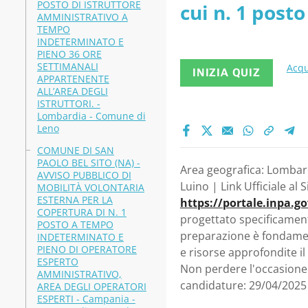
POSTO DI ISTRUTTORE
cui n. 1 post
AMMINISTRATIVO A
TEMPO
INDETERMINATO E
PIENO 36 ORE
SETTIMANALI
Acqu
INIZIA QUIZ
APPARTENENTE
ALL’AREA DEGLI
ISTRUTTORI. -
Lombardia - Comune di
Leno
COMUNE DI SAN
PAOLO BEL SITO (NA) -
Area geografica: Lombard
AVVISO PUBBLICO DI
Luino | Link Ufficiale al 
MOBILITÀ VOLONTARIA
ESTERNA PER LA
https://portale.inpa.g
COPERTURA DI N. 1
progettato specificament
POSTO A TEMPO
preparazione è fondament
INDETERMINATO E
PIENO DI OPERATORE
e risorse approfondite i
ESPERTO
Non perdere l'occasione 
AMMINISTRATIVO,
candidature: 29/04/2025
AREA DEGLI OPERATORI
ESPERTI - Campania -