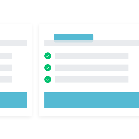
1
1
PROVA ORA!