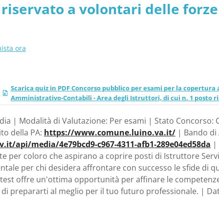
o riservato a volontari delle for
ista ora
Scarica quiz in PDF Concorso pubblico per esami per la copertura a
Amministrativo-Contabili - Area degli Istruttori, di cui n. 1 posto 
ia | Modalità di Valutazione: Per esami | Stato Concorso: C
Sito della PA:
https://www.comune.luino.va.it/
| Bando di A
ov.it/api/media/4e79bcd9-c967-4311-afb1-289e04ed58da
| 
e per coloro che aspirano a coprire posti di Istruttore Ser
ale per chi desidera affrontare con successo le sfide di q
l test offre un'ottima opportunità per affinare le compete
di prepararti al meglio per il tuo futuro professionale. | 