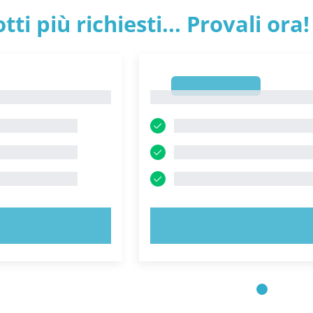
tti più richiesti... Provali ora!
1
1
 ORA!
PROVA ORA!