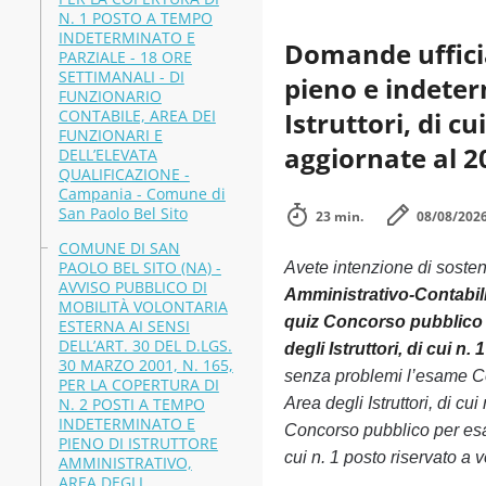
N. 1 POSTO A TEMPO
INDETERMINATO E
Domande ufficia
PARZIALE - 18 ORE
SETTIMANALI - DI
pieno e indeterm
FUNZIONARIO
CONTABILE, AREA DEI
Istruttori, di c
FUNZIONARI E
aggiornate al 2
DELL’ELEVATA
QUALIFICAZIONE -
Campania - Comune di
San Paolo Bel Sito
23 min.
08/08/202
COMUNE DI SAN
PAOLO BEL SITO (NA) -
Avete intenzione di soste
AVVISO PUBBLICO DI
Amministrativo-Contabili 
MOBILITÀ VOLONTARIA
quiz Concorso pubblico p
ESTERNA AI SENSI
DELL’ART. 30 DEL D.LGS.
degli Istruttori, di cui n
30 MARZO 2001, N. 165,
senza problemi l’esame Con
PER LA COPERTURA DI
N. 2 POSTI A TEMPO
Area degli Istruttori, di c
INDETERMINATO E
Concorso pubblico per esami
PIENO DI ISTRUTTORE
cui n. 1 posto riservato a 
AMMINISTRATIVO,
AREA DEGLI