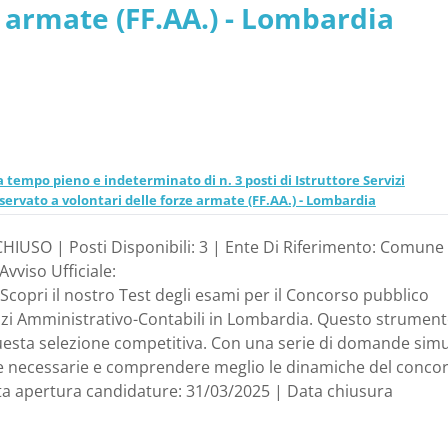
ze armate (FF.AA.) - Lombardia
 tempo pieno e indeterminato di n. 3 posti di Istruttore Servizi
riservato a volontari delle forze armate (FF.AA.) - Lombardia
HIUSO | Posti Disponibili: 3 | Ente Di Riferimento: Comune 
vviso Ufficiale:
Scopri il nostro Test degli esami per il Concorso pubblico
vizi Amministrativo-Contabili in Lombardia. Questo strument
uesta selezione competitiva. Con una serie di domande simu
nze necessarie e comprendere meglio le dinamiche del concor
Data apertura candidature: 31/03/2025 | Data chiusura