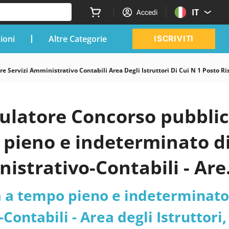
IT
Accedi
zioni
Altre Categorie
ISCRIVITI
 Servizi Amministrativo Contabili Area Degli Istruttori Di Cui N 1 Posto Ri
mulatore Concorso pubbli
 pieno e indeterminato d
inistrativo-Contabili - Are
servato a volontari delle
a a tempo pieno e indeterminato
Contabili - Area degli Istruttori,