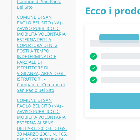
Comune di San Paolo
Bel Sito
Ecco i prodo
COMUNE DI SAN
PAOLO BEL SITO (NA) -
AVVISO PUBBLICO DI
MOBILITÀ VOLONTARIA
1
ESTERNA PER LA
1
COPERTURA DI N. 2
POSTI A TEMPO
INDETERMINATO E
PARZIALE DI
ISTRUTTORE DI
VIGILANZA, AREA DEGLI
ISTRUTTORI. -
Campania - Comune di
San Paolo Bel Sito
COMUNE DI SAN
PROVA
PAOLO BEL SITO (NA) -
AVVISO PUBBLICO DI
MOBILITÀ VOLONTARIA
ESTERNA AI SENSI
DELL’ART. 30 DEL D.LGS.
30 MARZO 2001, N. 165,
PER LA COPERTURA DI