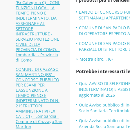
I prodotti più di tenden
(Ex Categoria C) - CCNL
FUNZIONI LOCALI, A
BANDO DI CONCORSO PUBB
TEMPO PIENO E
SETTIMANALI APPARTENENT
INDETERMINATO, DA
ASSEGNARE AL
COMUNE DI SAN PAOLO BE
SETTORE
DI OPERATORE ESPERTO AM
INFRASTRUTTURE -
SERVIZIO PROTEZIONE
COMUNE DI SAN PAOLO BE
CIVILE DELLA
PARZIALE DI ISTRUTTORE D
PROVINCIA DI COMO. -
Lombardia - Provincia
Mostra altro... (6)
di Como
COMUNE DI CAZZAGO
Potrebbe interessarti le
SAN MARTINO (BS) -
CONCORSO PUBBLICO
Quiz AVVISO DI SELEZION
PER ESAMI PER
INDETERMINATO) E ASSIST
L’ASSUNZIONE A
aggiornato al 2026
TEMPO PIENO E
INDETERMINATO DI N.
Quiz Avviso pubblico di in
2 ISTRUTTORI
Socio Sanitaria Territori
AMMINISTRATIVI (EX
CAT. C1) - Lombardia -
Quiz Avviso pubblico di in
Comune di Cazzago San
Azienda Socio Sanitaria T
Martino