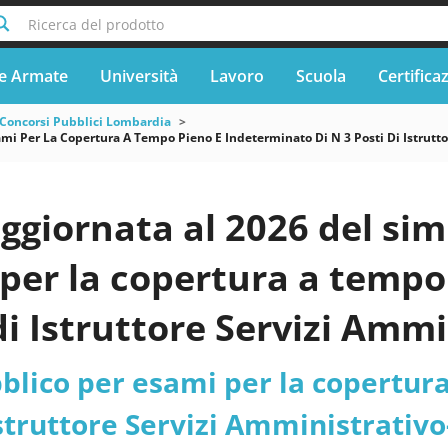
Ricerca del prodotto
e Armate
Università
Lavoro
Scuola
Certifica
Concorsi Pubblici Lombardia
i Per La Copertura A Tempo Pieno E Indeterminato Di N 3 Posti Di Istruttore
ggiornata al 2026 del si
per la copertura a tempo
 di Istruttore Servizi Amm
ttori, di cui n. 1 posto ri
blico per esami per la copertur
te (FF.AA.) - Lombardia
Istruttore Servizi Amministrativo-