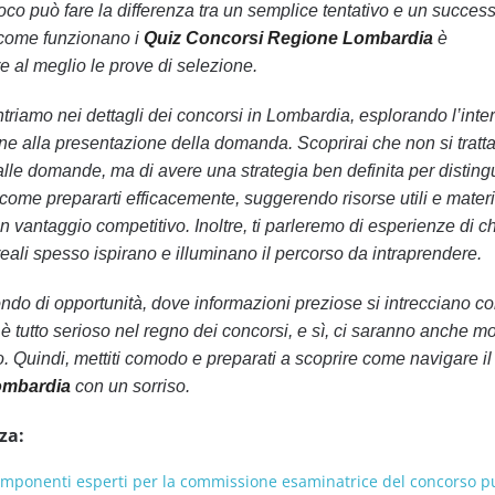
oco può fare la differenza tra un semplice tentativo e un succes
e come funzionano i
Quiz Concorsi Regione Lombardia
è
e al meglio le prove di selezione.
ntriamo nei dettagli dei concorsi in Lombardia, esplorando l’inte
e alla presentazione della domanda. Scoprirai che non si tratta
lle domande, ma di avere una strategia ben definita per distingu
come prepararti efficacemente, suggerendo risorse utili e materia
 vantaggio competitivo. Inoltre, ti parleremo di esperienze di ch
e reali spesso ispirano e illuminano il percorso da intraprendere.
ndo di opportunità, dove informazioni preziose si intrecciano c
è tutto serioso nel regno dei concorsi, e sì, ci saranno anche m
o. Quindi, mettiti comodo e preparati a scoprire come navigare 
ombardia
con un sorriso.
za:
omponenti esperti per la commissione esaminatrice del concorso p