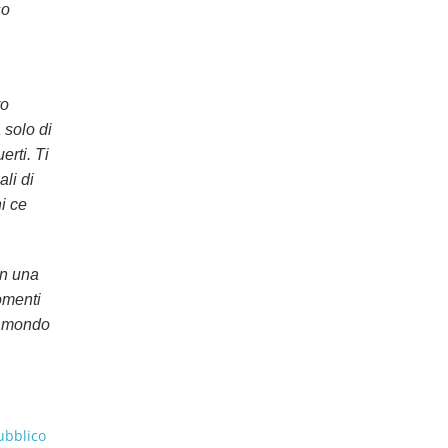
so
ro
 solo di
erti. Ti
li di
i ce
on una
omenti
il mondo
ubblico