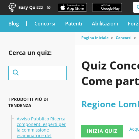
Easy Quizzz
blog
Concorsi
Patenti
Abilitazioni
Forz
Pagina iniziale
Concorsi
Cerca un quiz:
Quiz Conc
Come part
I PRODOTTI PIÙ DI
Regione Lom
TENDENZA
Avviso Pubblico Ricerca
componenti esperti per
Acqu
la commissione
INIZIA QUIZ
esaminatrice del