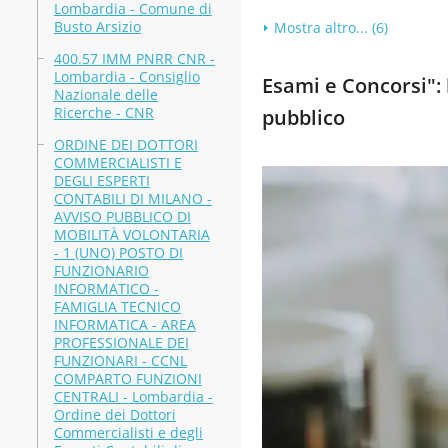
Lombardia - Comune di
Busto Arsizio
Mostra altro... (6)
400.57 IMM PNRR CNR -
Lombardia - Consiglio
Esami e Concorsi": b
Nazionale delle
Ricerche - CNR
pubblico
ORDINE DEI DOTTORI
COMMERCIALISTI E
DEGLI ESPERTI
CONTABILI DI MILANO -
AVVISO PUBBLICO DI
MOBILITÀ VOLONTARIA
- 1 (UNO) POSTO DI
FUNZIONARIO
INFORMATICO -
FAMIGLIA TECNICO
INFORMATICA - AREA
PROFESSIONALE DEI
FUNZIONARI - CCNL
COMPARTO FUNZIONI
CENTRALI - Lombardia -
Ordine dei Dottori
Commercialisti e degli