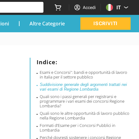
IT
Accedi
zioni
Altre Categorie
ISCRIVITI
Indice:
Esami e Concorsi": bandi e opportunità di lavoro
in Italia per il settore pubblico
Suddivisione generale degli argomenti trattati nei
vari esami di Regione Lombardia
Quali sono i passi generali per registrarsi e
programmare i vari esami dei concorsi Regione
Lombardia?
Quali sono le altre opportunità di lavoro pubblico
nella Regione Lombardia
Formati d’Esame per i Concorsi Pubblici in
Lombardia
Perché dovresti sostenere i concorsi Regione