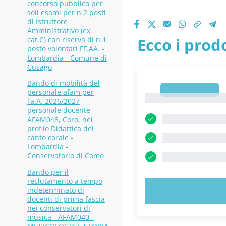
concorso pubblico per
soli esami per n.2 posti
di Istruttore
Amministrativo (ex
Ecco i prodo
cat.C) con riserva di n.1
posto volontari FF.AA. -
Lombardia - Comune di
Cusago
Bando di mobilità del
1
personale afam per
1
l’a.A. 2026/2027
personale docente -
AFAM048, Coro, nel
profilo Didattica del
canto corale -
Lombardia -
Conservatorio di Como
Bando per il
reclutamento a tempo
indeterminato di
PROVA 
docenti di prima fascia
nei conservatori di
musica - AFAM040 -