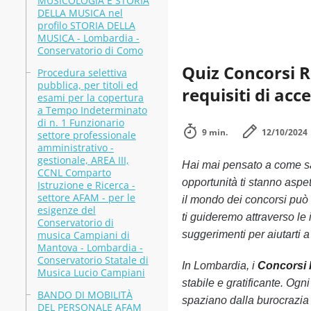
MUSICOLOGIA E STORIA
DELLA MUSICA nel
profilo STORIA DELLA
MUSICA - Lombardia -
Conservatorio di Como
Quiz Concorsi R
Procedura selettiva
pubblica, per titoli ed
requisiti di acc
esami per la copertura
a Tempo Indeterminato
di n. 1 Funzionario
9 min.
12/10/2024
settore professionale
amministrativo -
gestionale, AREA III,
Hai mai pensato a come s
CCNL Comparto
opportunità ti stanno aspe
Istruzione e Ricerca -
settore AFAM - per le
il mondo dei concorsi può 
esigenze del
ti guideremo attraverso le 
Conservatorio di
musica Campiani di
suggerimenti per aiutarti a
Mantova - Lombardia -
Conservatorio Statale di
In Lombardia, i
Concorsi
Musica Lucio Campiani
stabile e gratificante. Og
BANDO DI MOBILITÀ
spaziano dalla burocrazia 
DEL PERSONALE AFAM