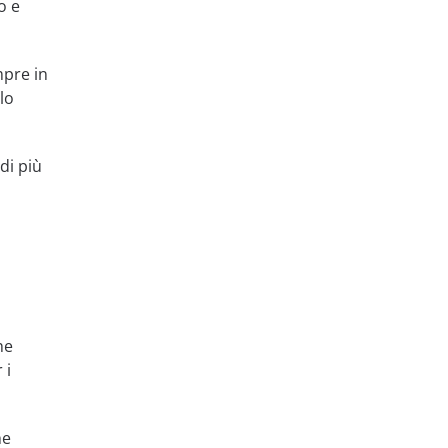
o e
mpre in
lo
di più
he
 i
he