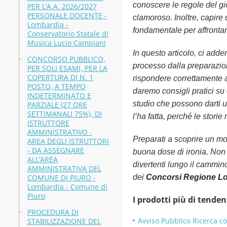
conoscere le regole del gi
PER L’A.A. 2026/2027
PERSONALE DOCENTE -
clamoroso. Inoltre, capir
Lombardia -
fondamentale per affrontar
Conservatorio Statale di
Musica Lucio Campiani
In questo articolo, ci adde
CONCORSO PUBBLICO,
processo dalla preparazion
PER SOLI ESAMI, PER LA
COPERTURA DI N. 1
rispondere correttamente a
POSTO, A TEMPO
daremo consigli pratici su 
INDETERMINATO E
studio che possono darti un
PARZIALE (27 ORE
SETTIMANALI 75%), DI
l’ha fatta, perché le stori
ISTRUTTORE
AMMINISTRATIVO -
Preparati a scoprire un mo
AREA DEGLI ISTRUTTORI
- DA ASSEGNARE
buona dose di ironia. Non 
ALL’AREA
divertenti lungo il cammin
AMMINISTRATIVA DEL
COMUNE DI PIURO -
dei
Concorsi Regione L
Lombardia - Comune di
Piuro
I prodotti più di tenden
PROCEDURA DI
Avviso Pubblico Ricerca c
STABILIZZAZIONE DEL