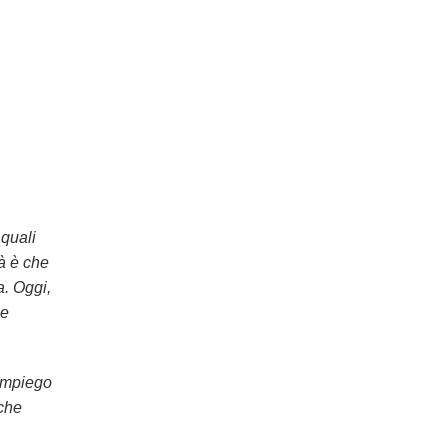
 quali
tà è che
a. Oggi,
 e
impiego
 che