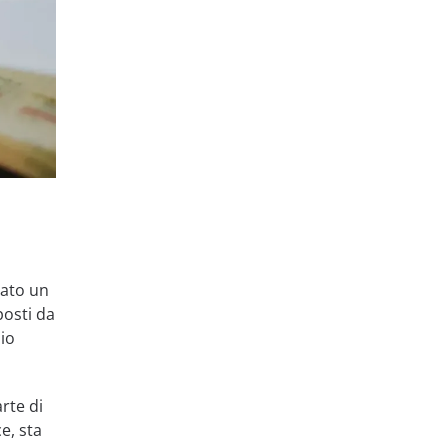
vato un
posti da
zio
rte di
e, sta