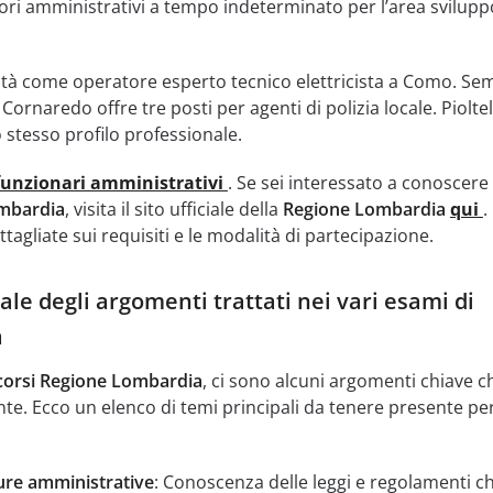
ori amministrativi a tempo indeterminato per l’area svilupp
tà come operatore esperto tecnico elettricista a Como. Se
ornaredo offre tre posti per agenti di polizia locale. Pioltel
 stesso profilo professionale.
funzionari amministrativi
. Se sei interessato a conoscere 
mbardia
, visita il sito ufficiale della
Regione Lombardia
qui
.
tagliate sui requisiti e le modalità di partecipazione.
le degli argomenti trattati nei vari esami di
a
orsi Regione Lombardia
, ci sono alcuni argomenti chiave c
. Ecco un elenco di temi principali da tenere presente per
re amministrative
: Conoscenza delle leggi e regolamenti c