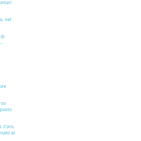
ontari
o, nel
 di
 -
ore
rso
 posto
, Coro,
rnato al