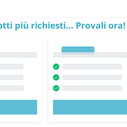
tti più richiesti... Provali ora!
1
1
ORA!
PROVA ORA!