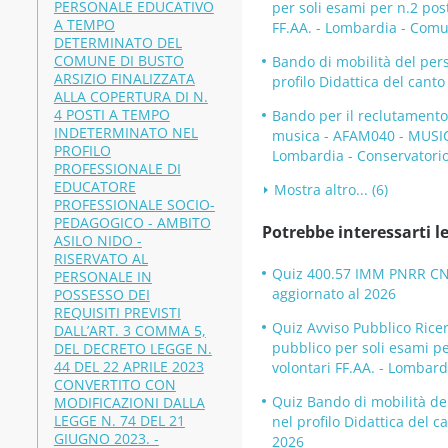
PERSONALE EDUCATIVO
per soli esami per n.2 post
A TEMPO
FF.AA. - Lombardia - Com
DETERMINATO DEL
COMUNE DI BUSTO
Bando di mobilità del per
ARSIZIO FINALIZZATA
profilo Didattica del cant
ALLA COPERTURA DI N.
4 POSTI A TEMPO
Bando per il reclutamento
INDETERMINATO NEL
musica - AFAM040 - MUSI
PROFILO
Lombardia - Conservatori
PROFESSIONALE DI
EDUCATORE
Mostra altro... (6)
PROFESSIONALE SOCIO-
PEDAGOGICO - AMBITO
Potrebbe interessarti le
ASILO NIDO -
RISERVATO AL
Quiz 400.57 IMM PNRR CNR 
PERSONALE IN
aggiornato al 2026
POSSESSO DEI
REQUISITI PREVISTI
Quiz Avviso Pubblico Rice
DALL’ART. 3 COMMA 5,
pubblico per soli esami per
DEL DECRETO LEGGE N.
44 DEL 22 APRILE 2023
volontari FF.AA. - Lombar
CONVERTITO CON
Quiz Bando di mobilità de
MODIFICAZIONI DALLA
LEGGE N. 74 DEL 21
nel profilo Didattica del 
GIUGNO 2023. -
2026