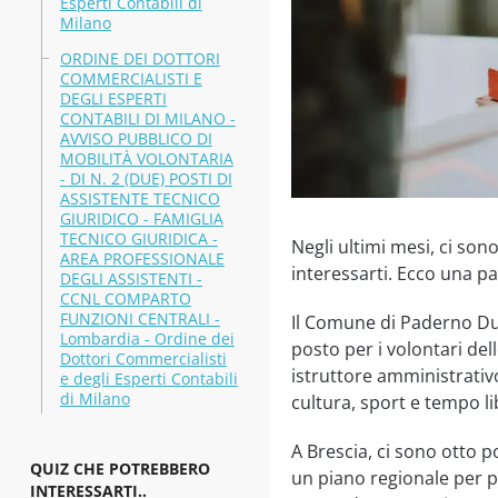
Esperti Contabili di
Milano
ORDINE DEI DOTTORI
COMMERCIALISTI E
DEGLI ESPERTI
CONTABILI DI MILANO -
AVVISO PUBBLICO DI
MOBILITÀ VOLONTARIA
- DI N. 2 (DUE) POSTI DI
ASSISTENTE TECNICO
GIURIDICO - FAMIGLIA
TECNICO GIURIDICA -
Negli ultimi mesi, ci so
AREA PROFESSIONALE
interessarti. Ecco una pa
DEGLI ASSISTENTI -
CCNL COMPARTO
FUNZIONI CENTRALI -
Il Comune di Paderno Dug
Lombardia - Ordine dei
posto per i volontari de
Dottori Commercialisti
istruttore amministrativo
e degli Esperti Contabili
di Milano
cultura, sport e tempo li
A Brescia, ci sono otto p
QUIZ CHE POTREBBERO
un piano regionale per po
INTERESSARTI..