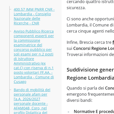
cercando quattro istrutt
sicurezza.
400.57 IMM PNRR CNR -
Lombardia - Consiglio
Nazionale delle
Ci sono anche opportuni
Ricerche - CNR
Lombardia, il Comune di C
cerca cinque agenti nello
Avviso Pubblico Ricerca
componenti esperti per
la commissione
Infine, Brescia cerca tre
esaminatrice del
sui
Concorsi Regione Lo
concorso pubblico per
soli esami per n.2 posti
Troverai informazioni det
di Istruttore
Amministrativo (ex
cat.C) con riserva di n.1
Suddivisione genera
posto volontari FF.AA. -
Regione Lombardi
Lombardia - Comune di
Cusago
Quando si parla dei
Conc
Bando di mobilità del
emergono frequentemente
personale afam per
l’a.A. 2026/2027
diversi bandi:
personale docente -
AFAM048, Coro, nel
Normative E procedu
profilo Didattica del