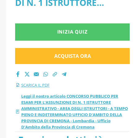
DI N. 1 ISTRUTTORE
AMMINISTRATIVO -
AMMINISTRATIVO - AREA
AREA DEGLI
DEGLI ISTRUTTORI - A
INIZIA QUIZ
ISTRUTTORI - A
TEMPO PIENO E
TEMPO PIENO E
INDETERMINATO UFFICIO
ACQUISTA ORA
INDETERMINATO
D’AMBITO DELLA
PROVINCIA DI CREMONA -
UFFICIO D’AMBITO
SCARICA IL PDF
Lombardia - Ufficio
DELLA PROVINCIA DI
Leggi il nostro articolo CONCORSO PUBBLICO PER
ESAMI PER L’ASSUNZIONE DI N. 1 ISTRUTTORE
D’Ambito della Provincia
AMMINISTRATIVO - AREA DEGLI ISTRUTTORI - A TEMPO
CREMONA -
PIENO E INDETERMINATO UFFICIO D’AMBITO DELLA
di Cremona - PDF
PROVINCIA DI CREMONA - Lombardia - Ufficio
Lombardia - Ufficio
D’Ambito della Provincia di Cremona