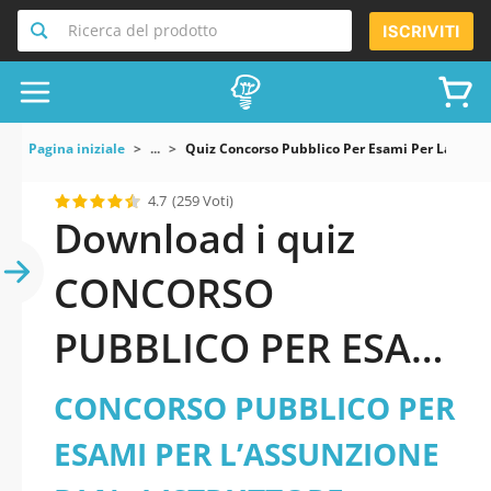
Ricerca del prodotto
ISCRIVITI
Pagina iniziale
...
Quiz Concorso Pubblico Per Esami Per Lassunzi
4.7
(259 Voti)
Download i quiz
CONCORSO
PUBBLICO PER ESAMI
PER L’ASSUNZIONE
CONCORSO PUBBLICO PER
DI N. 1 ISTRUTTORE
ESAMI PER L’ASSUNZIONE