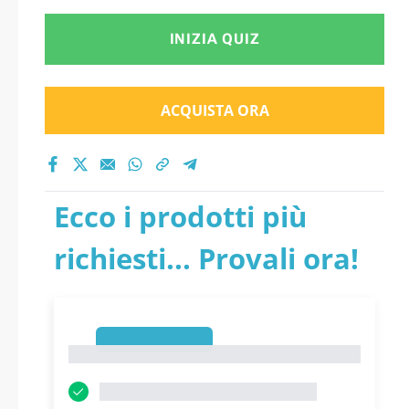
INIZIA QUIZ
ACQUISTA ORA
Ecco i prodotti più
richiesti... Provali ora!
1
1