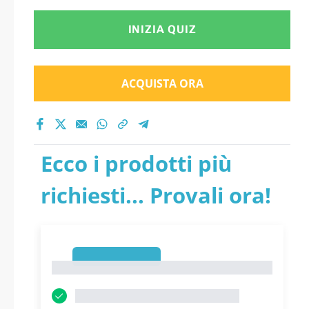
INIZIA QUIZ
ACQUISTA ORA
Ecco i prodotti più
richiesti... Provali ora!
1
1