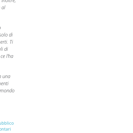
Inoltre,
 al
o
solo di
rti. Ti
i di
ce l’ha
n una
menti
l mondo
ubblico
ontari