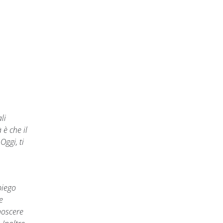
li
 è che il
ggi, ti
piego
e
noscere