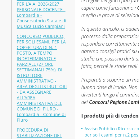
le regole del gioco può far
PER L’A.A. 2026/2027
capire come funzionano i
PERSONALE DOCENTE -
meglio le prove di selezion
Lombardia -
Conservatorio Statale di
Musica Lucio Campiani
In questo articolo, ci adde
processo dalla preparazion
CONCORSO PUBBLICO,
PER SOLI ESAMI, PER LA
rispondere correttamente a
COPERTURA DI N. 1
daremo consigli pratici su 
POSTO, A TEMPO
studio che possono darti un
INDETERMINATO E
PARZIALE (27 ORE
fatta, perché le storie rea
SETTIMANALI 75%), DI
ISTRUTTORE
Preparati a scoprire un mo
AMMINISTRATIVO -
AREA DEGLI ISTRUTTORI
buona dose di ironia. Non 
- DA ASSEGNARE
divertenti lungo il cammin
ALL’AREA
dei
Concorsi Regione Lom
AMMINISTRATIVA DEL
COMUNE DI PIURO -
Lombardia - Comune di
I prodotti più di tenden
Piuro
Avviso Pubblico Ricerca c
PROCEDURA DI
per soli esami per n.2 post
STABILIZZAZIONE DEL