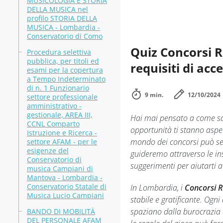
MUSICOLOGIA E STORIA
DELLA MUSICA nel
profilo STORIA DELLA
MUSICA - Lombardia -
Conservatorio di Como
Quiz Concorsi R
Procedura selettiva
pubblica, per titoli ed
requisiti di acc
esami per la copertura
a Tempo Indeterminato
di n. 1 Funzionario
9 min.
12/10/2024
settore professionale
amministrativo -
gestionale, AREA III,
Hai mai pensato a come sa
CCNL Comparto
opportunità ti stanno aspet
Istruzione e Ricerca -
mondo dei concorsi può sem
settore AFAM - per le
esigenze del
guideremo attraverso le ins
Conservatorio di
suggerimenti per aiutarti a
musica Campiani di
Mantova - Lombardia -
Conservatorio Statale di
In Lombardia, i
Concorsi 
Musica Lucio Campiani
stabile e gratificante. Ogn
spaziano dalla burocrazia a
BANDO DI MOBILITÀ
DEL PERSONALE AFAM