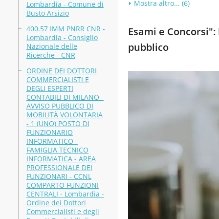
Mostra altro... (6)
Lombardia - Comune di
Busto Arsizio
400.57 IMM PNRR CNR -
Esami e Concorsi": b
Lombardia - Consiglio
pubblico
Nazionale delle
Ricerche - CNR
ORDINE DEI DOTTORI
COMMERCIALISTI E
DEGLI ESPERTI
CONTABILI DI MILANO -
AVVISO PUBBLICO DI
MOBILITÀ VOLONTARIA
- 1 (UNO) POSTO DI
FUNZIONARIO
INFORMATICO -
FAMIGLIA TECNICO
INFORMATICA - AREA
PROFESSIONALE DEI
FUNZIONARI - CCNL
COMPARTO FUNZIONI
CENTRALI - Lombardia -
Ordine dei Dottori
Commercialisti e degli