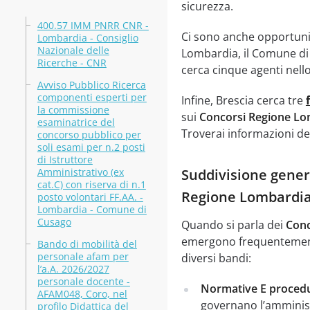
sicurezza.
400.57 IMM PNRR CNR -
Ci sono anche opportuni
Lombardia - Consiglio
Nazionale delle
Lombardia, il Comune di C
Ricerche - CNR
cerca cinque agenti nello
Avviso Pubblico Ricerca
componenti esperti per
Infine, Brescia cerca tre
la commissione
sui
Concorsi Regione Lo
esaminatrice del
Troverai informazioni det
concorso pubblico per
soli esami per n.2 posti
di Istruttore
Amministrativo (ex
Suddivisione genera
cat.C) con riserva di n.1
Regione Lombardi
posto volontari FF.AA. -
Lombardia - Comune di
Cusago
Quando si parla dei
Conc
emergono frequentemente
Bando di mobilità del
personale afam per
diversi bandi:
l’a.A. 2026/2027
personale docente -
Normative E procedu
AFAM048, Coro, nel
governano l’amminis
profilo Didattica del