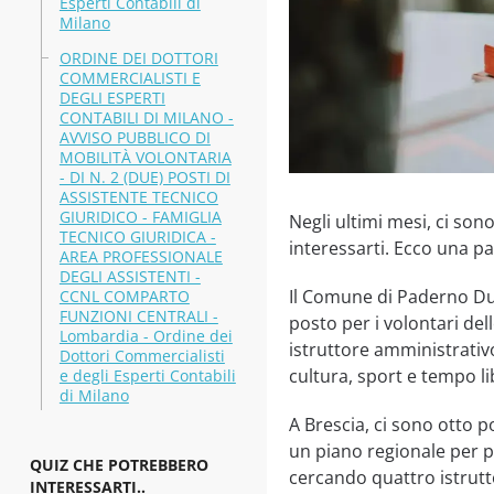
Esperti Contabili di
Milano
ORDINE DEI DOTTORI
COMMERCIALISTI E
DEGLI ESPERTI
CONTABILI DI MILANO -
AVVISO PUBBLICO DI
MOBILITÀ VOLONTARIA
- DI N. 2 (DUE) POSTI DI
ASSISTENTE TECNICO
GIURIDICO - FAMIGLIA
Negli ultimi mesi, ci so
TECNICO GIURIDICA -
interessarti. Ecco una pa
AREA PROFESSIONALE
DEGLI ASSISTENTI -
Il Comune di Paderno Dug
CCNL COMPARTO
FUNZIONI CENTRALI -
posto per i volontari de
Lombardia - Ordine dei
istruttore amministrativo
Dottori Commercialisti
cultura, sport e tempo li
e degli Esperti Contabili
di Milano
A Brescia, ci sono otto p
un piano regionale per po
QUIZ CHE POTREBBERO
cercando quattro istrutt
INTERESSARTI..