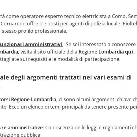
tà come operatore esperto tecnico elettricista a Como. Se
ornaredo offre tre posti per agenti di polizia locale. Pioltel
 stesso profilo professionale.
funzionari amministrativi
. Se sei interessato a conoscere 
mbardia
, visita il sito ufficiale della
Regione Lombardia
qui
.
tagliate sui requisiti e le modalità di partecipazione.
le degli argomenti trattati nei vari esami di
a
orsi Regione Lombardia
, ci sono alcuni argomenti chiave c
. Ecco un elenco di temi principali da tenere presente per
re amministrative
: Conoscenza delle leggi e regolamenti c
trazione pubblica.