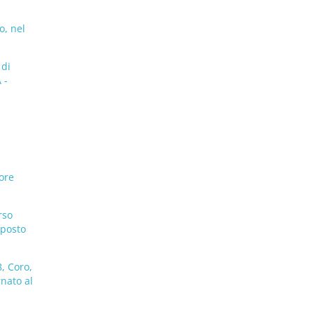
o, nel
 di
 -
ore
rso
 posto
, Coro,
rnato al