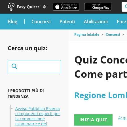
Easy Quizzz
blog
Concorsi
Patenti
Abilitazioni
Forz
Pagina iniziale
Concorsi
Cerca un quiz:
Quiz Conc
Come part
I PRODOTTI PIÙ DI
Regione Lom
TENDENZA
Avviso Pubblico Ricerca
componenti esperti per
Acqu
la commissione
INIZIA QUIZ
esaminatrice del