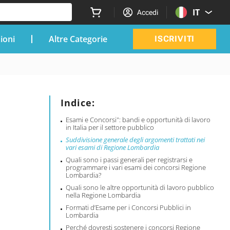
IT
Accedi
zioni
Altre Categorie
ISCRIVITI
Indice:
Esami e Concorsi": bandi e opportunità di lavoro
in Italia per il settore pubblico
Suddivisione generale degli argomenti trattati nei
vari esami di Regione Lombardia
Quali sono i passi generali per registrarsi e
programmare i vari esami dei concorsi Regione
Lombardia?
Quali sono le altre opportunità di lavoro pubblico
nella Regione Lombardia
Formati d’Esame per i Concorsi Pubblici in
Lombardia
Perché dovresti sostenere i concorsi Regione