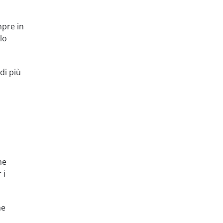
mpre in
lo
di più
he
 i
he