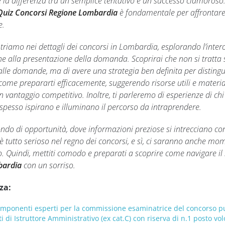
e la differenza tra un semplice tentativo e un successo clamoroso. 
Quiz Concorsi Regione Lombardia
è fondamentale per affrontare
e.
ntriamo nei dettagli dei concorsi in Lombardia, esplorando l’inter
e alla presentazione della domanda. Scoprirai che non si tratta 
lle domande, ma di avere una strategia ben definita per distingue
come prepararti efficacemente, suggerendo risorse utili e material
 vantaggio competitivo. Inoltre, ti parleremo di esperienze di chi 
li spesso ispirano e illuminano il percorso da intraprendere.
ndo di opportunità, dove informazioni preziose si intrecciano co
è tutto serioso nel regno dei concorsi, e sì, ci saranno anche mo
o. Quindi, mettiti comodo e preparati a scoprire come navigare i
bardia
con un sorriso.
za:
omponenti esperti per la commissione esaminatrice del concorso p
i di Istruttore Amministrativo (ex cat.C) con riserva di n.1 posto vol