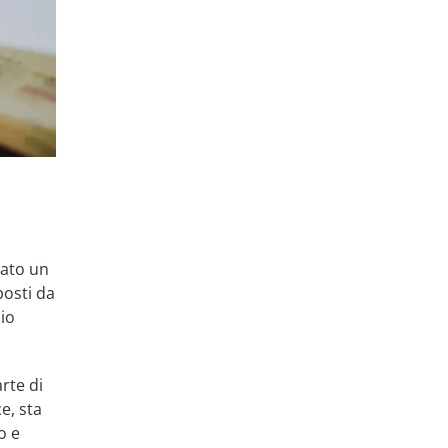
vato un
posti da
zio
rte di
e, sta
o e