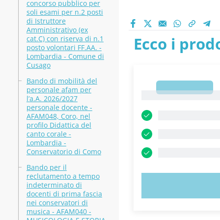
concorso pubblico per
soli esami per n.2 posti
di Istruttore
Amministrativo (ex
Ecco i prodo
cat.C) con riserva di n.1
posto volontari FF.AA. -
Lombardia - Comune di
Cusago
Bando di mobilità del
1
personale afam per
1
l’a.A. 2026/2027
personale docente -
AFAM048, Coro, nel
profilo Didattica del
canto corale -
Lombardia -
Conservatorio di Como
Bando per il
reclutamento a tempo
indeterminato di
PROVA 
docenti di prima fascia
nei conservatori di
musica - AFAM040 -