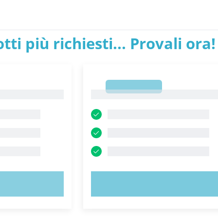
tti più richiesti... Provali ora!
1
1
ORA!
PROVA ORA!