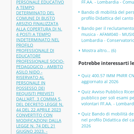
PERSONALE EDUCATIVO
FF.AA. - Lombardia - Com
A TEMPO
Bando di mobilità del per
DETERMINATO DEL
COMUNE DI BUSTO
profilo Didattica del cant
ARSIZIO FINALIZZATA
Bando per il reclutamento
ALLA COPERTURA DI N.
4 POSTI A TEMPO
musica - AFAM040 - MUSI
INDETERMINATO NEL
Lombardia - Conservatori
PROFILO
PROFESSIONALE DI
Mostra altro... (6)
EDUCATORE
PROFESSIONALE SOCIO-
Potrebbe interessarti le
PEDAGOGICO - AMBITO
ASILO NIDO -
Quiz 400.57 IMM PNRR CNR 
RISERVATO AL
aggiornato al 2026
PERSONALE IN
POSSESSO DEI
Quiz Avviso Pubblico Rice
REQUISITI PREVISTI
pubblico per soli esami per
DALL’ART. 3 COMMA 5,
volontari FF.AA. - Lombar
DEL DECRETO LEGGE N.
44 DEL 22 APRILE 2023
Quiz Bando di mobilità de
CONVERTITO CON
nel profilo Didattica del 
MODIFICAZIONI DALLA
LEGGE N. 74 DEL 21
2026
GIUGNO 2023. -