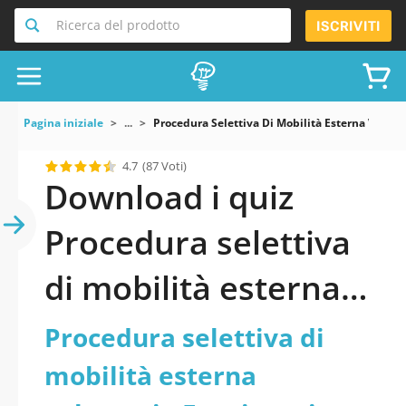
Ricerca del prodotto
ISCRIVITI
Pagina iniziale
...
Procedura Selettiva Di Mobilità Esterna Volon
4.7
(87 Voti)
Download i quiz
Procedura selettiva
di mobilità esterna
volontaria
Procedura selettiva di
Funzionario
mobilità esterna