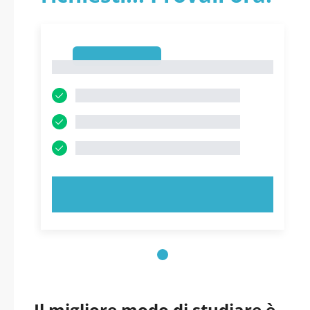
1
1
PROVA ORA!
Il migliore modo di studiare è