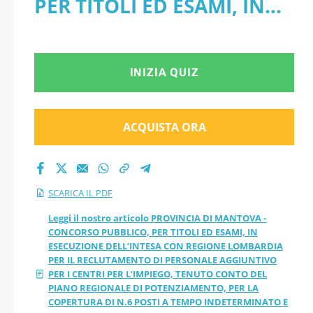
PER TITOLI ED ESAMI, IN
TITOLI ED ESAMI, IN
ESECUZIONE DELL’INTESA
ESECUZIONE
CON REGIONE LOMBARDIA
INIZIA QUIZ
DELL’INTESA CON
PER IL RECLUTAMENTO DI
REGIONE
PERSONALE AGGIUNTIVO
ACQUISTA ORA
LOMBARDIA PER IL
PER I CENTRI PER
L’IMPIEGO, TENUTO
RECLUTAMENTO DI
SCARICA IL PDF
CONTO DEL PIANO
PERSONALE
Leggi il nostro articolo PROVINCIA DI MANTOVA -
CONCORSO PUBBLICO, PER TITOLI ED ESAMI, IN
REGIONALE DI
ESECUZIONE DELL’INTESA CON REGIONE LOMBARDIA
AGGIUNTIVO PER I
PER IL RECLUTAMENTO DI PERSONALE AGGIUNTIVO
POTENZIAMENTO, PER LA
PER I CENTRI PER L’IMPIEGO, TENUTO CONTO DEL
CENTRI PER
PIANO REGIONALE DI POTENZIAMENTO, PER LA
COPERTURA DI N.6 POSTI A
COPERTURA DI N.6 POSTI A TEMPO INDETERMINATO E