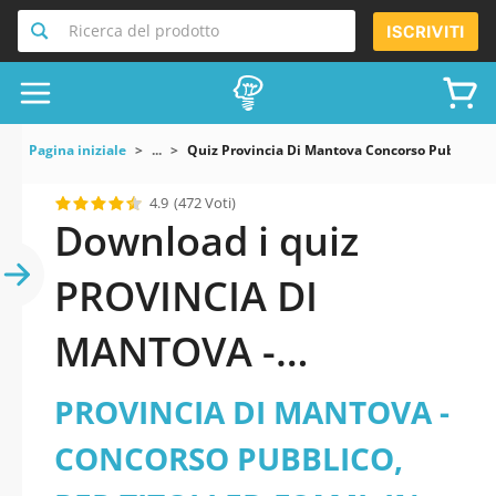
Ricerca del prodotto
ISCRIVITI
Pagina iniziale
...
Quiz Provincia Di Mantova Concorso Pubblico P
4.9
(472 Voti)
Download i quiz
PROVINCIA DI
MANTOVA -
CONCORSO
PROVINCIA DI MANTOVA -
PUBBLICO, PER
CONCORSO PUBBLICO,