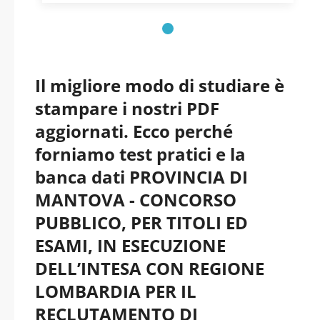
ISTRUTTORE
MERCATO DEL
LAVORO - AREA
Il migliore modo di studiare è
stampare i nostri PDF
DEGLI ISTRUTTORI -
aggiornati. Ecco perché
Mantova - Provincia
forniamo test pratici e la
banca dati PROVINCIA DI
di Mantova pdf
MANTOVA - CONCORSO
PUBBLICO, PER TITOLI ED
versione 2026
ESAMI, IN ESECUZIONE
aggiornati
DELL’INTESA CON REGIONE
LOMBARDIA PER IL
RECLUTAMENTO DI