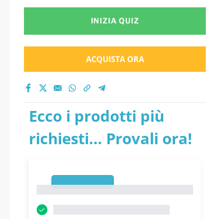
INIZIA QUIZ
ACQUISTA ORA
Ecco i prodotti più
richiesti... Provali ora!
1
1