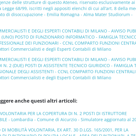
genze delle strutture di questo Ateneo, riservato esclusivamente ai
lla Legge 68/99, iscritti negli appositi elenchi di cui all’art. 8 della 
tato di disoccupazione - Emilia Romagna - Alma Mater Studiorum -
ERCIALISTI E DEGLI ESPERTI CONTABILI DI MILANO - AVVISO PUB
1 (UNO) POSTO DI FUNZIONARIO INFORMATICO - FAMIGLIA TECNIC
FESSIONALE DEI FUNZIONARI - CCNL COMPARTO FUNZIONI CENTRA
tori Commercialisti e degli Esperti Contabili di Milano
ERCIALISTI E DEGLI ESPERTI CONTABILI DI MILANO - AVVISO PUB
I N. 2 (DUE) POSTI DI ASSISTENTE TECNICO GIURIDICO - FAMIGLIA
SIONALE DEGLI ASSISTENTI - CCNL COMPARTO FUNZIONI CENTRALI
tori Commercialisti e degli Esperti Contabili di Milano
ggere anche questi altri articoli:
’ VOLONTARIA PER LA COPERTURA DI N. 2 POSTI DI ISTRUTTORE
 - Lombardia - Comune di Aicurzio - Simulatore aggiornato al 2
DI MOBILITÀ VOLONTARIA, EX ART. 30 D.LGS. 165/2001, PER LA
 DI FUNZIONARIO DI POLIZIA LOCALE , AREA DEI FUNZIONARI, A 