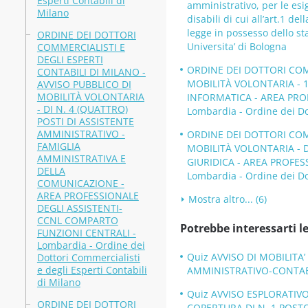
Esperti Contabili di
amministrativo, per le esi
Milano
disabili di cui all’art.1 de
legge in possesso dello s
ORDINE DEI DOTTORI
Universita’ di Bologna
COMMERCIALISTI E
DEGLI ESPERTI
ORDINE DEI DOTTORI COMM
CONTABILI DI MILANO -
MOBILITÀ VOLONTARIA - 
AVVISO PUBBLICO DI
MOBILITÀ VOLONTARIA
INFORMATICA - AREA PRO
- DI N. 4 (QUATTRO)
Lombardia - Ordine dei Dot
POSTI DI ASSISTENTE
AMMINISTRATIVO -
ORDINE DEI DOTTORI COMM
FAMIGLIA
MOBILITÀ VOLONTARIA - D
AMMINISTRATIVA E
GIURIDICA - AREA PROFES
DELLA
Lombardia - Ordine dei Dot
COMUNICAZIONE -
AREA PROFESSIONALE
Mostra altro... (6)
DEGLI ASSISTENTI-
CCNL COMPARTO
Potrebbe interessarti le
FUNZIONI CENTRALI -
Lombardia - Ordine dei
Quiz AVVISO DI MOBILITA
Dottori Commercialisti
e degli Esperti Contabili
AMMINISTRATIVO-CONTABILE
di Milano
Quiz AVVISO ESPLORATIVO 
ORDINE DEI DOTTORI
COPERTURA DI N. 1 POSTO