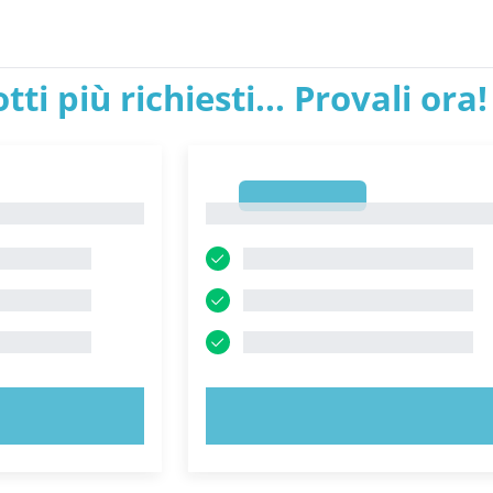
tti più richiesti... Provali ora!
1
1
ORA!
PROVA ORA!