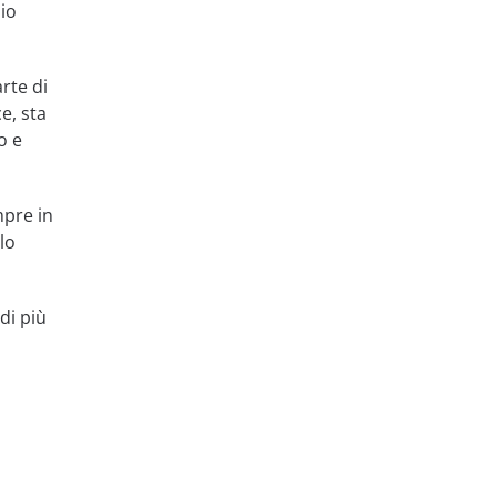
zio
rte di
e, sta
o e
mpre in
lo
di più