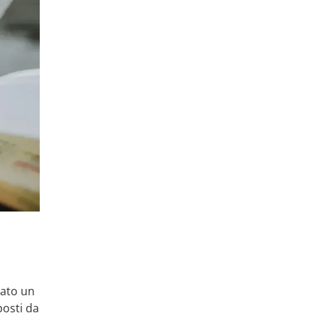
vato un
posti da