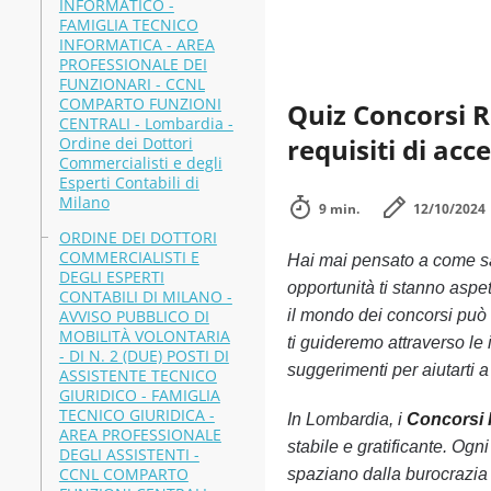
INFORMATICO -
FAMIGLIA TECNICO
INFORMATICA - AREA
PROFESSIONALE DEI
FUNZIONARI - CCNL
COMPARTO FUNZIONI
Quiz Concorsi R
CENTRALI - Lombardia -
requisiti di acc
Ordine dei Dottori
Commercialisti e degli
Esperti Contabili di
Milano
9 min.
12/10/2024
ORDINE DEI DOTTORI
COMMERCIALISTI E
Hai mai pensato a come s
DEGLI ESPERTI
opportunità ti stanno aspe
CONTABILI DI MILANO -
AVVISO PUBBLICO DI
il mondo dei concorsi può 
MOBILITÀ VOLONTARIA
ti guideremo attraverso le 
- DI N. 2 (DUE) POSTI DI
suggerimenti per aiutarti a
ASSISTENTE TECNICO
GIURIDICO - FAMIGLIA
TECNICO GIURIDICA -
In Lombardia, i
Concorsi
AREA PROFESSIONALE
stabile e gratificante. Og
DEGLI ASSISTENTI -
CCNL COMPARTO
spaziano dalla burocrazia 