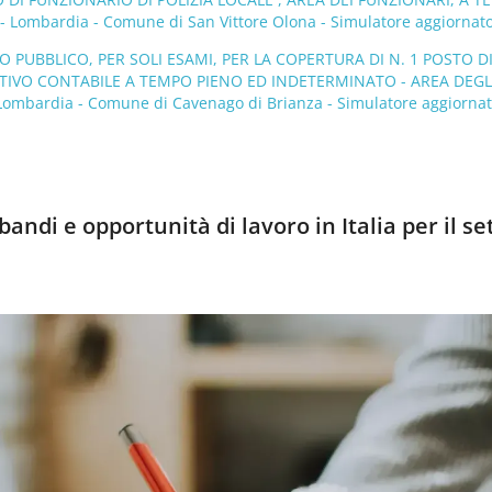
Lombardia - Comune di San Vittore Olona - Simulatore aggiornato
PUBBLICO, PER SOLI ESAMI, PER LA COPERTURA DI N. 1 POSTO D
IVO CONTABILE A TEMPO PIENO ED INDETERMINATO - AREA DEGL
 Lombardia - Comune di Cavenago di Brianza - Simulatore aggiornat
andi e opportunità di lavoro in Italia per il se