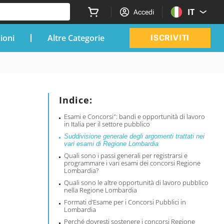
IT
Accedi
zioni
Altre Categorie
ISCRIVITI
Indice:
Esami e Concorsi": bandi e opportunità di lavoro
in Italia per il settore pubblico
Suddivisione generale degli argomenti trattati nei
vari esami di Regione Lombardia
Quali sono i passi generali per registrarsi e
programmare i vari esami dei concorsi Regione
Lombardia?
Quali sono le altre opportunità di lavoro pubblico
nella Regione Lombardia
Formati d’Esame per i Concorsi Pubblici in
Lombardia
Perché dovresti sostenere i concorsi Regione