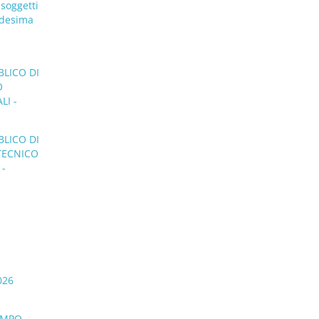
 soggetti
medesima
BLICO DI
O
LI -
BLICO DI
 TECNICO
 -
026
TEMPO