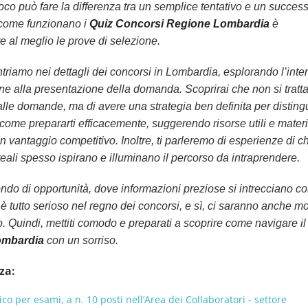
oco può fare la differenza tra un semplice tentativo e un succes
e come funzionano i
Quiz Concorsi Regione Lombardia
è
e al meglio le prove di selezione.
ntriamo nei dettagli dei concorsi in Lombardia, esplorando l’inte
e alla presentazione della domanda. Scoprirai che non si tratta
lle domande, ma di avere una strategia ben definita per distingu
come prepararti efficacemente, suggerendo risorse utili e materia
 vantaggio competitivo. Inoltre, ti parleremo di esperienze di ch
e reali spesso ispirano e illuminano il percorso da intraprendere.
ndo di opportunità, dove informazioni preziose si intrecciano c
è tutto serioso nel regno dei concorsi, e sì, ci saranno anche m
o. Quindi, mettiti comodo e preparati a scoprire come navigare 
ombardia
con un sorriso.
za:
co per esami, a n. 10 posti nell’Area dei Collaboratori - settore