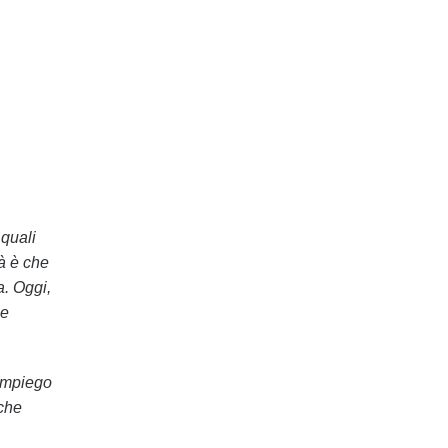
 quali
tà è che
a. Oggi,
 e
impiego
 che