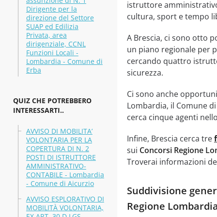
assunzione di N. 1
istruttore amministrativo
Dirigente per la
cultura, sport e tempo li
direzione del Settore
SUAP ed Edilizia
Privata, area
A Brescia, ci sono otto p
dirigenziale, CCNL
un piano regionale per po
Funzioni Locali -
cercando quattro istrutt
Lombardia - Comune di
Erba
sicurezza.
Ci sono anche opportuni
QUIZ CHE POTREBBERO
Lombardia, il Comune di C
INTERESSARTI..
cerca cinque agenti nello
AVVISO DI MOBILITA’
Infine, Brescia cerca tre
VOLONTARIA PER LA
COPERTURA DI N. 2
sui
Concorsi Regione Lo
POSTI DI ISTRUTTORE
Troverai informazioni det
AMMINISTRATIVO-
CONTABILE - Lombardia
- Comune di Aicurzio
Suddivisione genera
AVVISO ESPLORATIVO DI
Regione Lombardi
MOBILITÀ VOLONTARIA,
EX ART. 30 D.LGS.