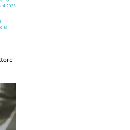
 al 2026
I
I
o al
ttore