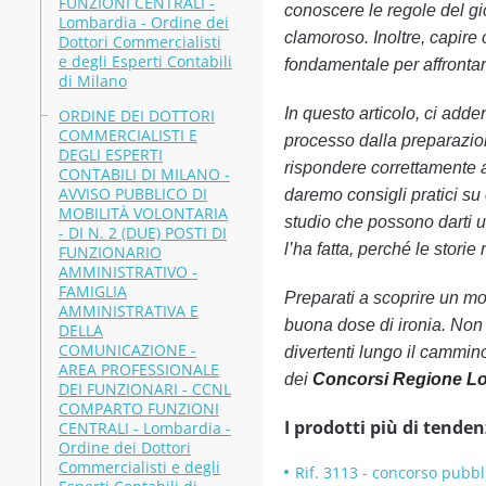
FUNZIONI CENTRALI -
conoscere le regole del gi
Lombardia - Ordine dei
clamoroso. Inoltre, capir
Dottori Commercialisti
e degli Esperti Contabili
fondamentale per affrontar
di Milano
In questo articolo, ci adde
ORDINE DEI DOTTORI
COMMERCIALISTI E
processo dalla preparazion
DEGLI ESPERTI
rispondere correttamente a
CONTABILI DI MILANO -
AVVISO PUBBLICO DI
daremo consigli pratici su 
MOBILITÀ VOLONTARIA
studio che possono darti un
- DI N. 2 (DUE) POSTI DI
l’ha fatta, perché le stori
FUNZIONARIO
AMMINISTRATIVO -
FAMIGLIA
Preparati a scoprire un mo
AMMINISTRATIVA E
buona dose di ironia. Non 
DELLA
COMUNICAZIONE -
divertenti lungo il cammin
AREA PROFESSIONALE
dei
Concorsi Regione L
DEI FUNZIONARI - CCNL
COMPARTO FUNZIONI
I prodotti più di tenden
CENTRALI - Lombardia -
Ordine dei Dottori
Commercialisti e degli
Rif. 3113 - concorso pubbli