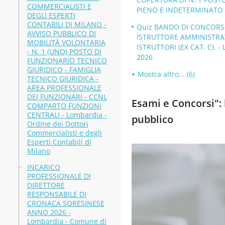
COMMERCIALISTI E
PIENO E INDETERMINATO - 
DEGLI ESPERTI
CONTABILI DI MILANO -
Quiz BANDO DI CONCORSO 
AVVISO PUBBLICO DI
ISTRUTTORE AMMINISTRAT
MOBILITÀ VOLONTARIA
ISTRUTTORI (EX CAT. C). -
- N. 1 (UNO) POSTO DI
2026
FUNZIONARIO TECNICO
GIURIDICO - FAMIGLIA
Mostra altro... (6)
TECNICO GIURIDICA -
AREA PROFESSIONALE
DEI FUNZIONARI - CCNL
Esami e Concorsi": b
COMPARTO FUNZIONI
CENTRALI - Lombardia -
pubblico
Ordine dei Dottori
Commercialisti e degli
Esperti Contabili di
Milano
INCARICO
PROFESSIONALE DI
DIRETTORE
RESPONSABILE DI
CRONACA SORESINESE
ANNO 2026 -
Lombardia - Comune di