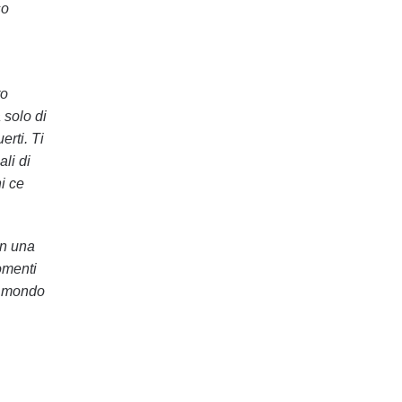
so
ro
 solo di
erti. Ti
li di
i ce
on una
omenti
il mondo