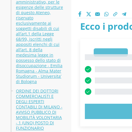
amministrativo, per le
esigenze delle strutture
di questo Ateneo,
riservato
Ecco i prodo
esclusivamente ai
soggetti disabili di cui
all’art.1 della Legge
68/99, iscritti negli
appositi elenchi di cui
all’art. 8 della
1
medesima legge in
1
possesso dello stato di
disoccupazione - Emilia
Romagna - Alma Mater
Studiorum - Universita’
di Bologna
ORDINE DEI DOTTORI
COMMERCIALISTI E
DEGLI ESPERTI
CONTABILI DI MILANO -
PROVA 
AVVISO PUBBLICO DI
MOBILITÀ VOLONTARIA
- 1 (UNO) POSTO DI
FUNZIONARIO