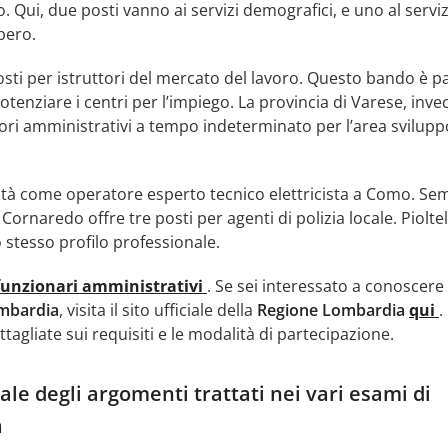
. Qui, due posti vanno ai servizi demografici, e uno al servi
bero.
osti per istruttori del mercato del lavoro. Questo bando è pa
tenziare i centri per l’impiego. La provincia di Varese, invec
ori amministrativi a tempo indeterminato per l’area svilupp
tà come operatore esperto tecnico elettricista a Como. Se
ornaredo offre tre posti per agenti di polizia locale. Pioltel
 stesso profilo professionale.
funzionari amministrativi
. Se sei interessato a conoscere 
mbardia
, visita il sito ufficiale della
Regione Lombardia
qui
.
tagliate sui requisiti e le modalità di partecipazione.
le degli argomenti trattati nei vari esami di
a