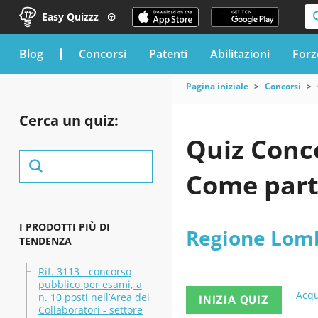
Easy Quizzz
blog
Concorsi
Patenti
Abilitazioni
Forz
Pagina iniziale
Concorsi
Cerca un quiz:
Quiz Conc
Come part
I PRODOTTI PIÙ DI
Regione Lom
TENDENZA
Rif. 3113 - concorso
pubblico per esami, a
Acqu
n. 10 posti nell’Area dei
INIZIA QUIZ
Collaboratori - settore