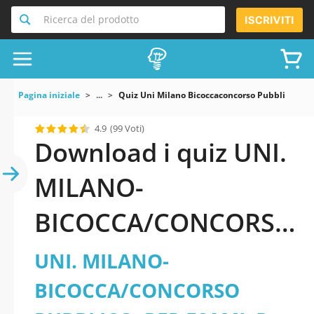
Ricerca del prodotto
ISCRIVITI
Pagina iniziale
...
Quiz Uni Milano Bicoccaconcorso Pubblico Per E
4.9
(99 Voti)
Download i quiz UNI.
MILANO-
BICOCCA/CONCORSO
PUBBLICO, PER
UNI. MILANO-
ESAMI, PER IL
BICOCCA/CONCORSO