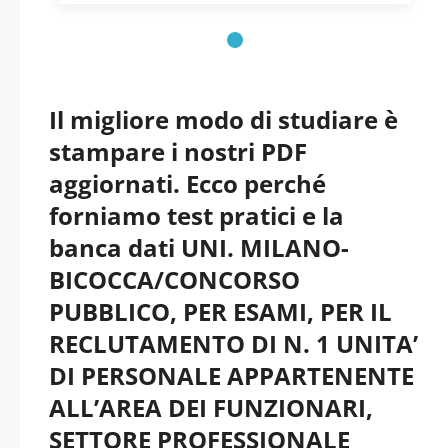
FISICA GIUSEPPE
OCCHIALINI. -
Lombardia -
Il migliore modo di studiare è
stampare i nostri PDF
Universita’ degli
aggiornati. Ecco perché
Studi di Milano -
forniamo test pratici e la
banca dati UNI. MILANO-
Bicocca pdf versione
BICOCCA/CONCORSO
PUBBLICO, PER ESAMI, PER IL
2026 aggiornati
RECLUTAMENTO DI N. 1 UNITA’
DI PERSONALE APPARTENENTE
ALL’AREA DEI FUNZIONARI,
SETTORE PROFESSIONALE