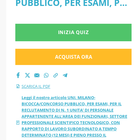
PUBBLICO, PER ESAMI, PER
RECLUTAMENTO DI
IL RECLUTAMENTO DI N. 1
N. 1 UNITA’ DI
UNITA’ DI PERSONALE
INIZIA QUIZ
PERSONALE
APPARTENENTE ALL’AREA
APPARTENENTE
DEI FUNZIONARI, SETTORE
ACQUISTA ORA
ALL’AREA DEI
PROFESSIONALE
SCIENTIFICO
FUNZIONARI,
SCARICA IL PDF
TECNOLOGICO, CON
SETTORE
Leggi il nostro articolo UNI. MILANO-
BICOCCA/CONCORSO PUBBLICO, PER ESAMI, PER IL
RAPPORTO DI LAVORO
RECLUTAMENTO DI N. 1 UNITA’ DI PERSONALE
PROFESSIONALE
APPARTENENTE ALL’AREA DEI FUNZIONARI, SETTORE
SUBORDINATO A TEMPO
PROFESSIONALE SCIENTIFICO TECNOLOGICO, CON
SCIENTIFICO
RAPPORTO DI LAVORO SUBORDINATO A TEMPO
DETERMINATO (12 MESI) E
DETERMINATO (12 MESI) E PIENO PRESSO IL