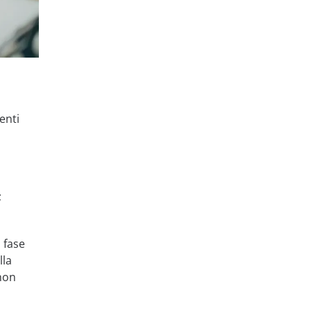
enti
;
 fase
lla
non