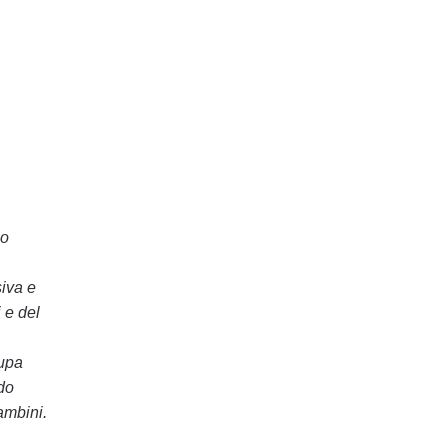
co
siva e
 e del
cupa
do
ambini.