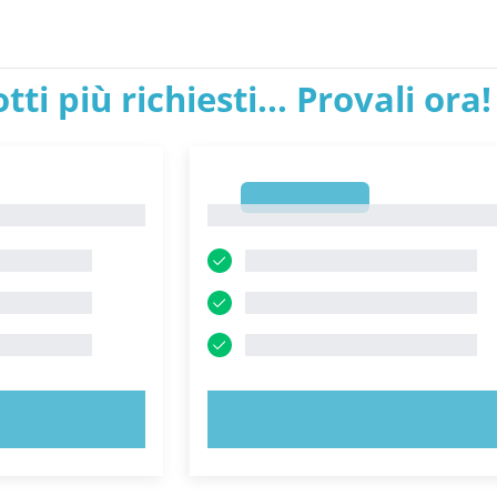
tti più richiesti... Provali ora!
1
1
ORA!
PROVA ORA!