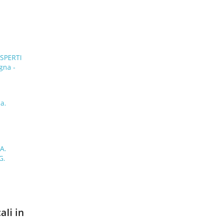
SPERTI
gna -
a.
A.
G.
ali in