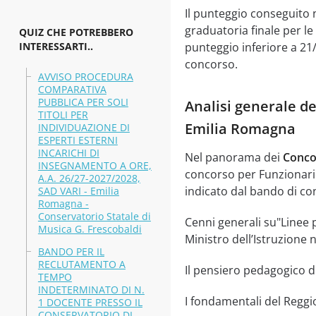
Il punteggio conseguito n
graduatoria finale per l
QUIZ CHE POTREBBERO
INTERESSARTI..
punteggio inferiore a 21/
concorso.
AVVISO PROCEDURA
COMPARATIVA
PUBBLICA PER SOLI
Analisi generale de
TITOLI PER
Emilia Romagna
INDIVIDUAZIONE DI
ESPERTI ESTERNI
INCARICHI DI
Nel panorama dei
Conco
INSEGNAMENTO A ORE,
concorso per Funzionario
A.A. 26/27-2027/2028,
indicato dal bando di co
SAD VARI - Emilia
Romagna -
Conservatorio Statale di
Cenni generali su"Linee 
Musica G. Frescobaldi
Ministro dell’Istruzione
BANDO PER IL
RECLUTAMENTO A
Il pensiero pedagogico d
TEMPO
INDETERMINATO DI N.
I fondamentali del Reggi
1 DOCENTE PRESSO IL
CONSERVATORIO DI