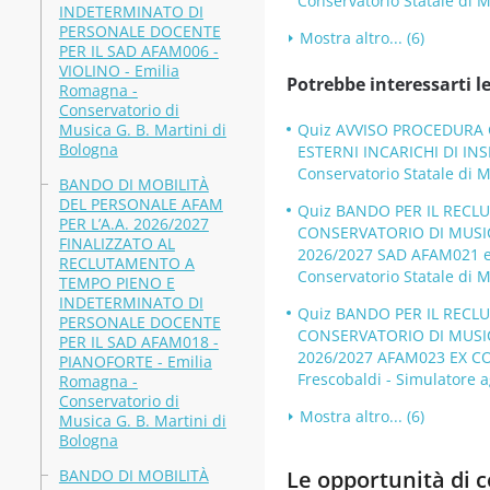
Conservatorio Statale di M
INDETERMINATO DI
PERSONALE DOCENTE
Mostra altro... (6)
PER IL SAD AFAM006 -
VIOLINO - Emilia
Potrebbe interessarti le
Romagna -
Conservatorio di
Musica G. B. Martini di
Quiz AVVISO PROCEDURA C
Bologna
ESTERNI INCARICHI DI INS
Conservatorio Statale di M
BANDO DI MOBILITÀ
DEL PERSONALE AFAM
Quiz BANDO PER IL RECL
PER L’A.A. 2026/2027
CONSERVATORIO DI MUSICA
FINALIZZATO AL
2026/2027 SAD AFAM021 
RECLUTAMENTO A
Conservatorio Statale di M
TEMPO PIENO E
INDETERMINATO DI
Quiz BANDO PER IL RECL
PERSONALE DOCENTE
CONSERVATORIO DI MUSICA
PER IL SAD AFAM018 -
2026/2027 AFAM023 EX COM
PIANOFORTE - Emilia
Frescobaldi - Simulatore a
Romagna -
Conservatorio di
Mostra altro... (6)
Musica G. B. Martini di
Bologna
BANDO DI MOBILITÀ
Le opportunità di co