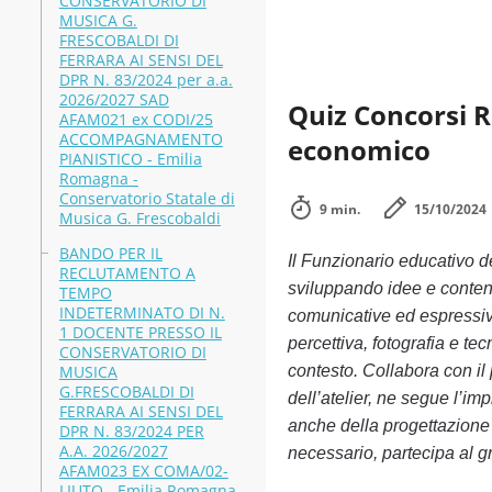
CONSERVATORIO DI
MUSICA G.
FRESCOBALDI DI
FERRARA AI SENSI DEL
DPR N. 83/2024 per a.a.
2026/2027 SAD
Quiz Concorsi 
AFAM021 ex CODI/25
ACCOMPAGNAMENTO
economico
PIANISTICO - Emilia
Romagna -
Conservatorio Statale di
9 min.
15/10/2024
Musica G. Frescobaldi
BANDO PER IL
Il Funzionario educativo d
RECLUTAMENTO A
sviluppando idee e contenut
TEMPO
INDETERMINATO DI N.
comunicative ed espressive
1 DOCENTE PRESSO IL
percettiva, fotografia e te
CONSERVATORIO DI
MUSICA
contesto. Collabora con il
G.FRESCOBALDI DI
dell’atelier, ne segue l’i
FERRARA AI SENSI DEL
anche della progettazione 
DPR N. 83/2024 PER
A.A. 2026/2027
necessario, partecipa al g
AFAM023 EX COMA/02-
LIUTO - Emilia Romagna