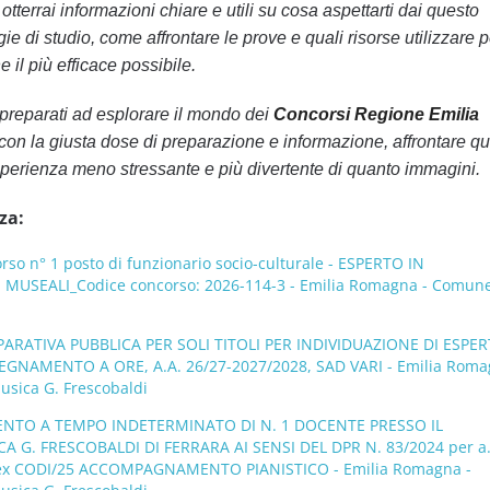
tterrai informazioni chiare e utili su cosa aspettarti dai questo
ie di studio, come affrontare le prove e quali risorse utilizzare p
 il più efficace possibile.
preparati ad esplorare il mondo dei
Concorsi Regione Emilia
 con la giusta dose di preparazione e informazione, affrontare qu
perienza meno stressante e più divertente di quanto immagini.
za:
o n° 1 posto di funzionario socio-culturale - ESPERTO IN
MUSEALI_Codice concorso: 2026-114-3 - Emilia Romagna - Comune
ATIVA PUBBLICA PER SOLI TITOLI PER INDIVIDUAZIONE DI ESPER
EGNAMENTO A ORE, A.A. 26/27-2027/2028, SAD VARI - Emilia Roma
usica G. Frescobaldi
NTO A TEMPO INDETERMINATO DI N. 1 DOCENTE PRESSO IL
 G. FRESCOBALDI DI FERRARA AI SENSI DEL DPR N. 83/2024 per a.
ex CODI/25 ACCOMPAGNAMENTO PIANISTICO - Emilia Romagna -