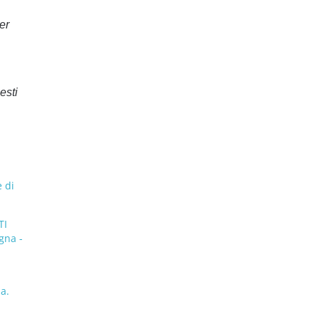
er
esti
 di
TI
gna -
a.