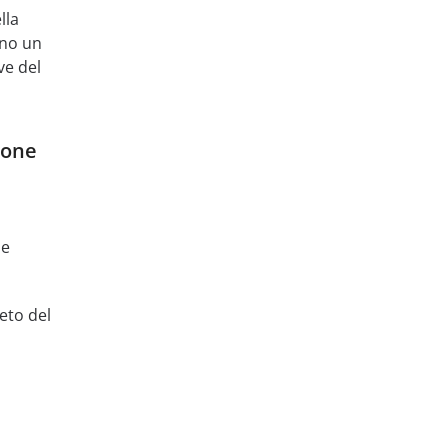
lla
nno un
ve del
ione
me
eto del