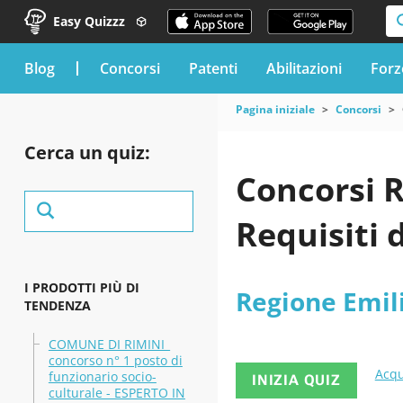
Easy Quizzz
blog
Concorsi
Patenti
Abilitazioni
Forz
Pagina iniziale
Concorsi
Cerca un quiz:
Concorsi 
Requisiti 
I PRODOTTI PIÙ DI
Regione Emi
TENDENZA
COMUNE DI RIMINI_
concorso n° 1 posto di
Acqu
funzionario socio-
INIZIA QUIZ
culturale - ESPERTO IN