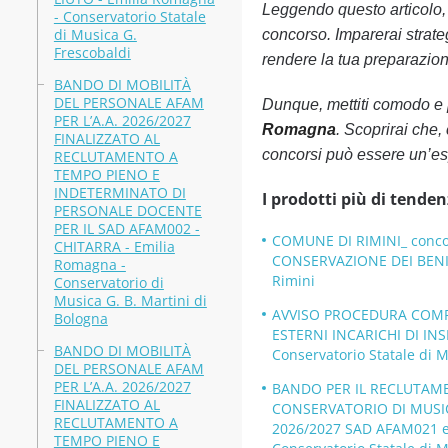
Leggendo questo articolo, o
- Conservatorio Statale
di Musica G.
concorso. Imparerai strateg
Frescobaldi
rendere la tua preparazione
BANDO DI MOBILITÀ
DEL PERSONALE AFAM
Dunque, mettiti comodo e 
PER L’A.A. 2026/2027
Romagna
. Scoprirai che,
FINALIZZATO AL
concorsi può essere un’es
RECLUTAMENTO A
TEMPO PIENO E
INDETERMINATO DI
I prodotti più di tenden
PERSONALE DOCENTE
PER IL SAD AFAM002 -
COMUNE DI RIMINI_ concors
CHITARRA - Emilia
CONSERVAZIONE DEI BENI 
Romagna -
Rimini
Conservatorio di
Musica G. B. Martini di
AVVISO PROCEDURA COMPAR
Bologna
ESTERNI INCARICHI DI INS
BANDO DI MOBILITÀ
Conservatorio Statale di M
DEL PERSONALE AFAM
PER L’A.A. 2026/2027
BANDO PER IL RECLUTAME
FINALIZZATO AL
CONSERVATORIO DI MUSICA
RECLUTAMENTO A
2026/2027 SAD AFAM021 
TEMPO PIENO E