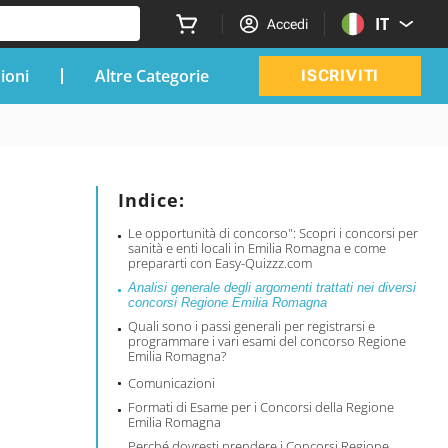
IT
Accedi
zioni
Altre Categorie
ISCRIVITI
Indice:
Le opportunità di concorso": Scopri i concorsi per
sanità e enti locali in Emilia Romagna e come
prepararti con Easy-Quizzz.com
Analisi generale degli argomenti trattati nei diversi
concorsi Regione Emilia Romagna
Quali sono i passi generali per registrarsi e
programmare i vari esami del concorso Regione
Emilia Romagna?
Comunicazioni
Formati di Esame per i Concorsi della Regione
Emilia Romagna
Perché dovresti prendere i Concorsi Regione