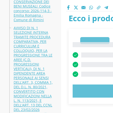
CONSERVAZIONE DEI
BENI MUSEALI_Codice
concorso: 2026-114-3 -
Emilia Romagna -
Ecco i prodo
Comune di Rimini
AVVISO DI N. 1
SELEZIONE INTERNA
TRAMITE PROCEDURA
1
COMPARATIVA, PER
1
CURRICULUM E
COLLOQUIO, PER LA
PROGRESSIONE TRA LE
AREE (C.D.
PROGRESSIONI
VERTICALI), DI N. 1
DIPENDENTE AREA
PERSONALE AI SENSI
DELL’ART. 3, COMMA 1,
DEL D.L. N. 80/2021,
PROVA 
CONVERTITO CON
MODIFICAZIONI NELLA
L. N. 113/2021, E
DELL’ART. 13 DEL CCNL
DEL 23/02/2026