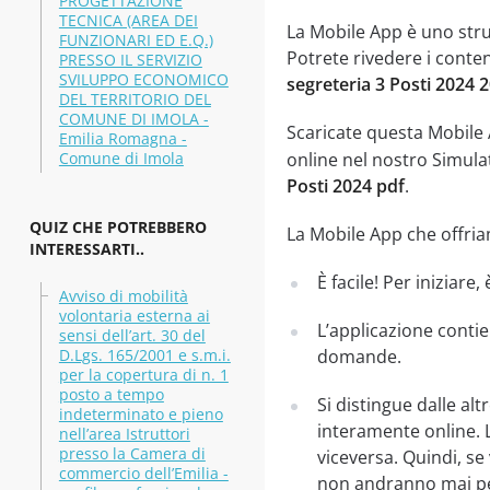
PROGETTAZIONE
TECNICA (AREA DEI
La Mobile App è uno str
FUNZIONARI ED E.Q.)
Potrete rivedere i conten
PRESSO IL SERVIZIO
SVILUPPO ECONOMICO
segreteria 3 Posti 2024 
DEL TERRITORIO DEL
COMUNE DI IMOLA -
Scaricate questa Mobile
Emilia Romagna -
Comune di Imola
online nel nostro Simula
Posti 2024 pdf
.
QUIZ CHE POTREBBERO
La Mobile App che offriam
INTERESSARTI..
È facile! Per iniziare
Avviso di mobilità
volontaria esterna ai
L’applicazione contie
sensi dell’art. 30 del
D.Lgs. 165/2001 e s.m.i.
domande.
per la copertura di n. 1
posto a tempo
Si distingue dalle al
indeterminato e pieno
interamente online. 
nell’area Istruttori
presso la Camera di
viceversa. Quindi, se
commercio dell’Emilia -
non andranno mai per