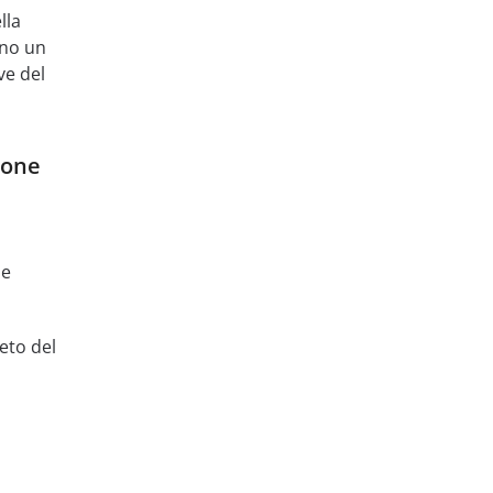
lla
nno un
ve del
ione
me
eto del