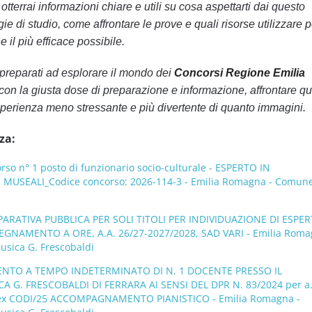
tterrai informazioni chiare e utili su cosa aspettarti dai questo
ie di studio, come affrontare le prove e quali risorse utilizzare p
 il più efficace possibile.
preparati ad esplorare il mondo dei
Concorsi Regione Emilia
 con la giusta dose di preparazione e informazione, affrontare qu
perienza meno stressante e più divertente di quanto immagini.
za:
o n° 1 posto di funzionario socio-culturale - ESPERTO IN
MUSEALI_Codice concorso: 2026-114-3 - Emilia Romagna - Comune
ATIVA PUBBLICA PER SOLI TITOLI PER INDIVIDUAZIONE DI ESPER
EGNAMENTO A ORE, A.A. 26/27-2027/2028, SAD VARI - Emilia Roma
usica G. Frescobaldi
NTO A TEMPO INDETERMINATO DI N. 1 DOCENTE PRESSO IL
 G. FRESCOBALDI DI FERRARA AI SENSI DEL DPR N. 83/2024 per a.
ex CODI/25 ACCOMPAGNAMENTO PIANISTICO - Emilia Romagna -