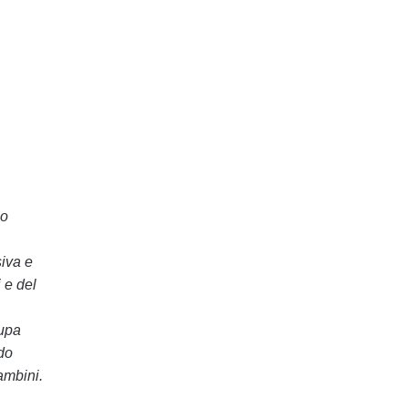
co
siva e
 e del
cupa
do
ambini.