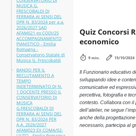
CONSERVATORIO DI
MUSICA G.
FRESCOBALDI DI
FERRARA AI SENSI DEL
DPR N. 83/2024 per a.a.
2026/2027 SAD
Quiz Concorsi 
AFAM021 ex CODI/25
ACCOMPAGNAMENTO
economico
PIANISTICO - Emilia
Romagna -
Conservatorio Statale di
9 min.
15/10/2024
Musica G. Frescobaldi
BANDO PER IL
Il Funzionario educativo d
RECLUTAMENTO A
sviluppando idee e contenut
TEMPO
INDETERMINATO DI N.
comunicative ed espressive
1 DOCENTE PRESSO IL
percettiva, fotografia e te
CONSERVATORIO DI
MUSICA
contesto. Collabora con il
G.FRESCOBALDI DI
dell’atelier, ne segue l’i
FERRARA AI SENSI DEL
anche della progettazione 
DPR N. 83/2024 PER
A.A. 2026/2027
necessario, partecipa al g
AFAM023 EX COMA/02-
LIUTO - Emilia Romagna