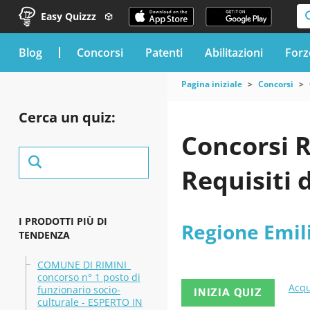
Easy Quizzz
blog
Concorsi
Patenti
Abilitazioni
Forz
Pagina iniziale
Concorsi
Cerca un quiz:
Concorsi 
Requisiti 
I PRODOTTI PIÙ DI
Regione Emi
TENDENZA
COMUNE DI RIMINI_
concorso n° 1 posto di
Acqu
funzionario socio-
INIZIA QUIZ
culturale - ESPERTO IN