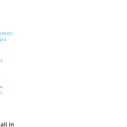
SPERTI
gna -
a.
A.
G.
ali in