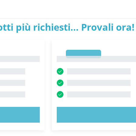
tti più richiesti... Provali ora!
1
1
ORA!
PROVA ORA!