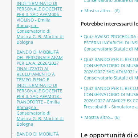
Conservatorio Statale di M
INDETERMINATO DI
PERSONALE DOCENTE
Mostra altro... (6)
PER IL SAD AFAM006 -
VIOLINO - Emilia
Potrebbe interessarti le
Romagna -
Conservatorio di
Musica G. B. Martini di
Quiz AVVISO PROCEDURA C
Bologna
ESTERNI INCARICHI DI INS
Conservatorio Statale di M
BANDO DI MOBILITÀ
DEL PERSONALE AFAM
Quiz BANDO PER IL RECL
PER L’A.A. 2026/2027
CONSERVATORIO DI MUSICA
FINALIZZATO AL
2026/2027 SAD AFAM021 
RECLUTAMENTO A
Conservatorio Statale di M
TEMPO PIENO E
INDETERMINATO DI
Quiz BANDO PER IL RECL
PERSONALE DOCENTE
CONSERVATORIO DI MUSICA
PER IL SAD AFAM018 -
2026/2027 AFAM023 EX COM
PIANOFORTE - Emilia
Frescobaldi - Simulatore a
Romagna -
Conservatorio di
Mostra altro... (6)
Musica G. B. Martini di
Bologna
BANDO DI MOBILITÀ
Le opportunità di co