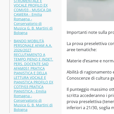
STRUMENTALE E
VOCALE PROFILO EX
COMI/03 - MUSICA DA
CAMERA - Emilia
Romagna -
Conservatorio di
Musica G. B. Martini di
Importanti note sulla pro
Bologna
BANDO MOBILITÀ
La prova preselettiva con
PERSONALE AFAM A.A.
aree tematiche:
2026/2027
RECLUTAMENTO A
TEMPO PIENO E INDET.
Materie d’esame e normat
PERS. DOCENTE SAD
AFAM051 PRATICA
Abilità di ragionamento e
PIANISTICA E DELLA
LETTURA VOCALE E
Conoscenze di cultura g
PIANISTICA PROFILO EX
COTP/03 PRATICA
Il punteggio massimo otte
PIANISTICA - Emilia
scritta accederanno i pri
Romagna -
Conservatorio di
prova preselettiva (tene
Musica G. B. Martini di
inferiori a 21/30, soglia
Bologna