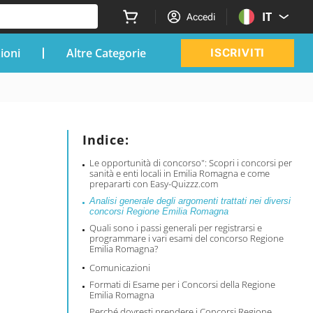
IT
Accedi
zioni
Altre Categorie
ISCRIVITI
Indice:
Le opportunità di concorso": Scopri i concorsi per
sanità e enti locali in Emilia Romagna e come
prepararti con Easy-Quizzz.com
Analisi generale degli argomenti trattati nei diversi
concorsi Regione Emilia Romagna
Quali sono i passi generali per registrarsi e
programmare i vari esami del concorso Regione
Emilia Romagna?
Comunicazioni
Formati di Esame per i Concorsi della Regione
Emilia Romagna
Perché dovresti prendere i Concorsi Regione