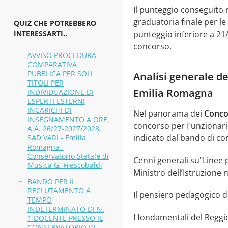
Il punteggio conseguito n
graduatoria finale per l
QUIZ CHE POTREBBERO
INTERESSARTI..
punteggio inferiore a 21/
concorso.
AVVISO PROCEDURA
COMPARATIVA
PUBBLICA PER SOLI
Analisi generale de
TITOLI PER
Emilia Romagna
INDIVIDUAZIONE DI
ESPERTI ESTERNI
INCARICHI DI
Nel panorama dei
Conco
INSEGNAMENTO A ORE,
concorso per Funzionario
A.A. 26/27-2027/2028,
indicato dal bando di co
SAD VARI - Emilia
Romagna -
Conservatorio Statale di
Cenni generali su"Linee 
Musica G. Frescobaldi
Ministro dell’Istruzione
BANDO PER IL
RECLUTAMENTO A
Il pensiero pedagogico d
TEMPO
INDETERMINATO DI N.
I fondamentali del Reggi
1 DOCENTE PRESSO IL
CONSERVATORIO DI