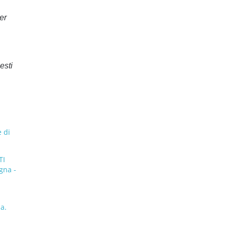
er
esti
 di
TI
gna -
a.