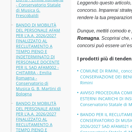
Leggendo questo articolo, o
- Conservatorio Statale
di Musica G.
concorso. Imparerai strateg
Frescobaldi
rendere la tua preparazione
BANDO DI MOBILITÀ
DEL PERSONALE AFAM
Dunque, mettiti comodo e 
PER L’A.A. 2026/2027
Romagna
. Scoprirai che,
FINALIZZATO AL
concorsi può essere un’es
RECLUTAMENTO A
TEMPO PIENO E
INDETERMINATO DI
I prodotti più di tenden
PERSONALE DOCENTE
PER IL SAD AFAM002 -
COMUNE DI RIMINI_ concors
CHITARRA - Emilia
CONSERVAZIONE DEI BENI 
Romagna -
Rimini
Conservatorio di
Musica G. B. Martini di
AVVISO PROCEDURA COMPAR
Bologna
ESTERNI INCARICHI DI INS
BANDO DI MOBILITÀ
Conservatorio Statale di M
DEL PERSONALE AFAM
PER L’A.A. 2026/2027
BANDO PER IL RECLUTAME
FINALIZZATO AL
CONSERVATORIO DI MUSICA
RECLUTAMENTO A
2026/2027 SAD AFAM021 
TEMPO PIENO E