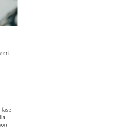
enti
;
 fase
lla
non