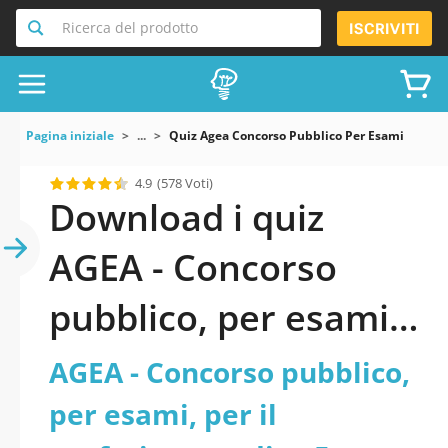
Ricerca del prodotto
ISCRIVITI
Pagina iniziale
...
Quiz Agea Concorso Pubblico Per Esami Per Il 
4.9
(578 Voti)
Download i quiz
AGEA - Concorso
pubblico, per esami,
per il conferimento
AGEA - Concorso pubblico,
di n. 5 posti a tempo
per esami, per il