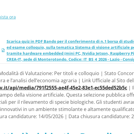
e target tramite hardwar
ista ora
son, Raspberry Pi, UDOO o 
essing, da svolgersi press
Scarica quiz in PDF Bando per il conferimento di n.1 borsa di studi
ed esame colloquio, sulla tematica Sistema di visione artificiale p
do. Codice: IT_BS_4_2026 -
tramite hardware embedded (mini PC, Nvidia Jetson, Raspberry Pi, U
CREA-IT, sede di Monterotondo. Codice: IT_BS_4_2026 - Lazio - Consig
 agricoltura e l’analisi de
Modalità di Valutazione: Per titoli e colloquio | Stato Conco
ura e l’analisi dell’economia agraria | Link Ufficiale al Sito de
ov.it/api/media/791f2555-ae4f-45e2-83e1-ec55ded52b5c
| I
 campo della visione artificiale. Questa selezione pubblica 
ali per il rilevamento di specie biologiche. Gli studenti av
innovativi in un ambiente stimolante e altamente qualific
tura candidature: 14/05/2026 | Data chiusura candidature: 