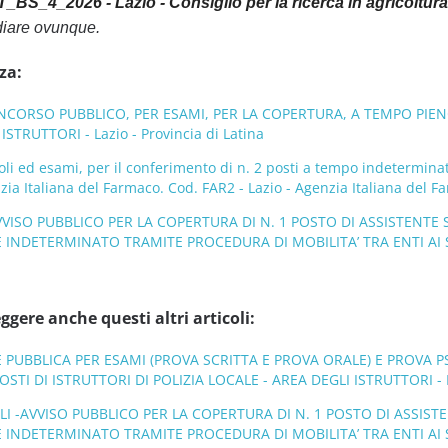
BS_4_2026 - Lazio - Consiglio per la ricerca in agricoltura 
diare ovunque.
za:
NCORSO PUBBLICO, PER ESAMI, PER LA COPERTURA, A TEMPO PIENO
STRUTTORI - Lazio - Provincia di Latina
oli ed esami, per il conferimento di n. 2 posti a tempo indeterminato
nzia Italiana del Farmaco. Cod. FAR2 - Lazio - Agenzia Italiana del F
VISO PUBBLICO PER LA COPERTURA DI N. 1 POSTO DI ASSISTENTE S
INDETERMINATO TRAMITE PROCEDURA DI MOBILITA’ TRA ENTI AI SENSI
ggere anche questi altri articoli:
E PUBBLICA PER ESAMI (PROVA SCRITTA E PROVA ORALE) E PROVA 
STI DI ISTRUTTORI DI POLIZIA LOCALE - AREA DEGLI ISTRUTTORI - La
I -AVVISO PUBBLICO PER LA COPERTURA DI N. 1 POSTO DI ASSISTE
NDETERMINATO TRAMITE PROCEDURA DI MOBILITA’ TRA ENTI AI SENSI