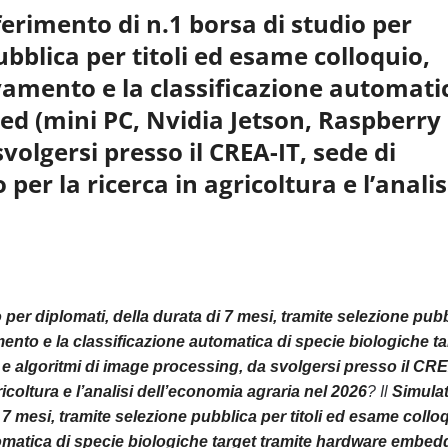
erimento di n.1 borsa di studio per
ubblica per titoli ed esame colloquio,
levamento e la classificazione automati
d (mini PC, Nvidia Jetson, Raspberry 
volgersi presso il CREA-IT, sede di
per la ricerca in agricoltura e l’analis
per diplomati, della durata di 7 mesi, tramite selezione pub
vamento e la classificazione automatica di specie biologiche t
e algoritmi di image processing, da svolgersi presso il CRE
coltura e l’analisi dell’economia agraria nel 2026
? Il
Simula
 7 mesi, tramite selezione pubblica per titoli ed esame collo
 automatica di specie biologiche target tramite hardware embe