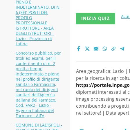
PIENO E
biologich
INDETERMINATO, DI N.
6 (SEI) POSTI DEL
Acqu
PROFILO
INIZIA QUIZ
Nvidia Jet
PROFESSIONALE
ISTRUTTORE - AREA
DEGLI ISTRUTTORI -
image proc
Lazio - Provincia di
Latina
Monteroton
Concorso pubblico, per
titoli ed esami, per il
ricerca in
conferimento di n. 2
posti a tempo
Area geografica: Lazio | 
indeterminato e pieno
per la ricerca in agricolt
nel profilo di dirigente
sanitario Farmacista,
https://portale.inpa.g
nel ruolo dei dirigenti
diplomati interessati al
sanitari dell’Agenzia
image processing essenzi
Italiana del Farmaco.
Cod. FAR2 - Lazio -
contribuendo a progetti 
Agenzia Italiana del
nel settore! | Data aper
Farmaco - AIFA
COMUNE DI LADISPOLI -