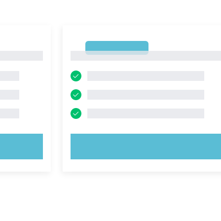
1
1
PROVA ORA!