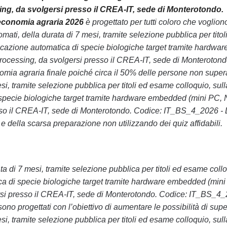
sing, da svolgersi presso il CREA-IT, sede di Monterotondo.
l’economia agraria 2026
è progettato per tutti coloro che voglion
ati, della durata di 7 mesi, tramite selezione pubblica per titol
ificazione automatica di specie biologiche target tramite hardwar
rocessing, da svolgersi presso il CREA-IT, sede di Monterotond
onomia agraria finale poiché circa il 50% delle persone non super
si, tramite selezione pubblica per titoli ed esame colloquio, sull
 di specie biologiche target tramite hardware embedded (mini PC, 
esso il CREA-IT, sede di Monterotondo. Codice: IT_BS_4_2026 - 
a e della scarsa preparazione non utilizzando dei quiz affidabili.
rata di 7 mesi, tramite selezione pubblica per titoli ed esame coll
atica di specie biologiche target tramite hardware embedded (min
ersi presso il CREA-IT, sede di Monterotondo. Codice: IT_BS_4
 sono progettati con l’obiettivo di aumentare le possibilità di sup
si, tramite selezione pubblica per titoli ed esame colloquio, sull