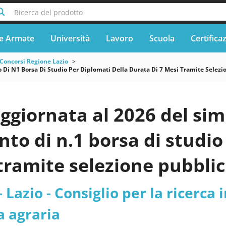
Ricerca del prodotto
e Armate
Università
Lavoro
Scuola
Certifica
Concorsi Regione Lazio
Di N1 Borsa Di Studio Per Diplomati Della Durata Di 7 Mesi Tramite Selezion
ggiornata al 2026 del sim
to di n.1 borsa di studio
 tramite selezione pubblic
sulla tematica Sistema di 
 Lazio - Consiglio per la ricerca i
o e la classificazione au
a agraria