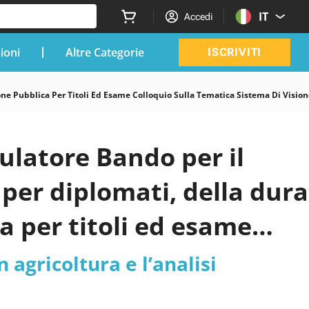
IT
Accedi
zioni
Altre Categorie
ISCRIVITI
e Pubblica Per Titoli Ed Esame Colloquio Sulla Tematica Sistema Di Visione A
ulatore Bando per il
 per diplomati, della dur
a per titoli ed esame
visione artificiale per il
n agricoltura e l’analisi
tomatica di specie