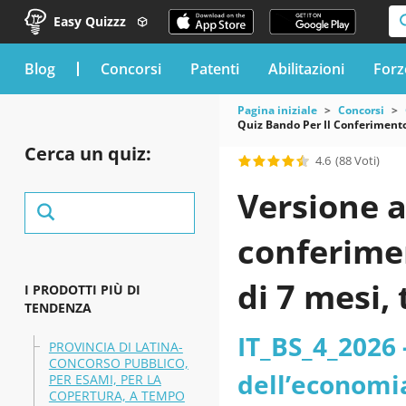
Easy Quizzz
blog
Concorsi
Patenti
Abilitazioni
Forz
Pagina iniziale
Concorsi
Quiz Bando Per Il Conferimento 
Cerca un quiz:
4.6
(88 Voti)
Versione a
conferimen
di 7 mesi,
I PRODOTTI PIÙ DI
TENDENZA
colloquio, 
IT_BS_4_2026 -
PROVINCIA DI LATINA-
CONCORSO PUBBLICO,
rilevament
dell’economi
PER ESAMI, PER LA
COPERTURA, A TEMPO