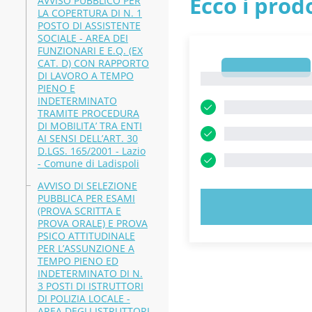
Ecco i prodo
AVVISO PUBBLICO PER
LA COPERTURA DI N. 1
POSTO DI ASSISTENTE
SOCIALE - AREA DEI
FUNZIONARI E E.Q. (EX
CAT. D) CON RAPPORTO
1
DI LAVORO A TEMPO
1
PIENO E
INDETERMINATO
TRAMITE PROCEDURA
DI MOBILITA’ TRA ENTI
AI SENSI DELL’ART. 30
D.LGS. 165/2001 - Lazio
- Comune di Ladispoli
AVVISO DI SELEZIONE
PUBBLICA PER ESAMI
PROVA
(PROVA SCRITTA E
PROVA ORALE) E PROVA
PSICO ATTITUDINALE
PER L’ASSUNZIONE A
TEMPO PIENO ED
INDETERMINATO DI N.
3 POSTI DI ISTRUTTORI
DI POLIZIA LOCALE -
AREA DEGLI ISTRUTTORI