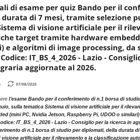
li di esame per quiz Bando per il conf
 durata di 7 mesi, tramite selezione p
istema di visione artificiale per il ri
giche target tramite hardware embedde
 e algoritmi di image processing, da s
dice: IT_BS_4_2026 - Lazio - Consiglio 
graria aggiornate al 2026.
6
07/08/2026
nere
l’esame Bando per il conferimento di n.1 borsa di studio 
quio, sulla tematica Sistema di visione artificiale per il rile
d (mini PC, Nvidia Jetson, Raspberry Pi, UDOO o similari) 
ice: IT_BS_4_2026 - Lazio - Consiglio per la ricerca in agri
erimento di n.1 borsa di studio per diplomati, della durata di
 visione artificiale per il rilevamento e la classificazione