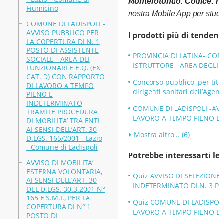
Monterotondo. Codice: IT_
Fiumicino
nostra Mobile App per stu
COMUNE DI LADISPOLI -
AVVISO PUBBLICO PER
I prodotti più di tenden
LA COPERTURA DI N. 1
POSTO DI ASSISTENTE
PROVINCIA DI LATINA- CO
SOCIALE - AREA DEI
ISTRUTTORE - AREA DEGLI I
FUNZIONARI E E.Q. (EX
CAT. D) CON RAPPORTO
Concorso pubblico, per tit
DI LAVORO A TEMPO
dirigenti sanitari dell’Age
PIENO E
INDETERMINATO
COMUNE DI LADISPOLI -AV
TRAMITE PROCEDURA
LAVORO A TEMPO PIENO E 
DI MOBILITA’ TRA ENTI
AI SENSI DELL’ART. 30
Mostra altro... (6)
D.LGS. 165/2001 - Lazio
- Comune di Ladispoli
Potrebbe interessarti le
AVVISO DI MOBILITA’
ESTERNA VOLONTARIA,
Quiz AVVISO DI SELEZION
AI SENSI DELL’ART. 30
INDETERMINATO DI N. 3 PO
DEL D.LGS. 30.3.2001 N°
165 E S.M.I., PER LA
Quiz COMUNE DI LADISPOL
COPERTURA DI N° 1
LAVORO A TEMPO PIENO E I
POSTO DI