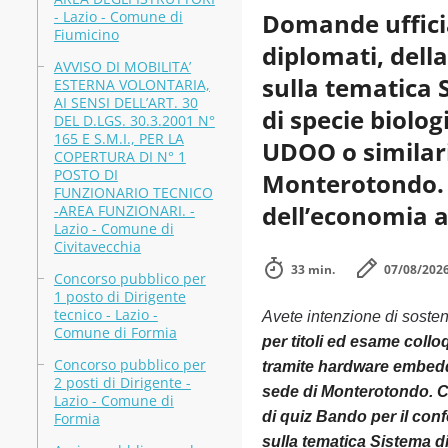
- Lazio - Comune di
Domande ufficia
Fiumicino
diplomati, della
AVVISO DI MOBILITA’
sulla tematica S
ESTERNA VOLONTARIA,
AI SENSI DELL’ART. 30
di specie biolo
DEL D.LGS. 30.3.2001 N°
165 E S.M.I., PER LA
UDOO o similari)
COPERTURA DI N° 1
POSTO DI
Monterotondo. Co
FUNZIONARIO TECNICO
dell’economia a
-AREA FUNZIONARI. -
Lazio - Comune di
Civitavecchia
33 min.
07/08/202
Concorso pubblico per
1 posto di Dirigente
tecnico - Lazio -
Avete intenzione di soste
Comune di Formia
per titoli ed esame collo
Concorso pubblico per
tramite hardware embedde
2 posti di Dirigente -
sede di Monterotondo. Cod
Lazio - Comune di
di quiz Bando per il conf
Formia
sulla tematica Sistema di