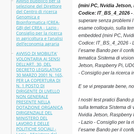
Avviso pubblico per la
(mini PC, Nvidia Jetson,
selezione del Direttore
del Centro di ricerca
Codice: IT_BS_4_2026 - La
Genomica e
superare senza problemi l’
Bioinformatica (CREA-
GB) del CREA - Lazio -
esame colloquio, sulla tema
Consiglio per la ricerca
embedded (mini PC, Nvidia
in agricoltura e l’analisi
Codice: IT_BS_4_2026 - Laz
dell’economia agraria
l’esame Bando per il confer
AVVISO DI MOBILITA’
tematica Sistema di vision
VOLONTARIA AI SENSI
DELL’ART. 30, DEL
Jetson, Raspberry Pi, UDO
DECRETO LEGISLATIVO
- Consiglio per la ricerca 
30 MARZO 2001 N. 165,
PER LA COPERTURA DI
N. 1 POSTO DI
E se vi preparate bene, non
DIRIGENTE DI LIVELLO
NON GENERALE
I nostri test pratici Bando
PRESENTE NELLA
DOTAZIONE ORGANICA
sulla tematica Sistema di 
DIRIGENZIALE DEL
Nvidia Jetson, Raspberry 
MINISTERO DEL
- Lazio - Consiglio per la 
LAVORO E DELLE
POLITICHE SOCIALI -
l’esame Bando per il confer