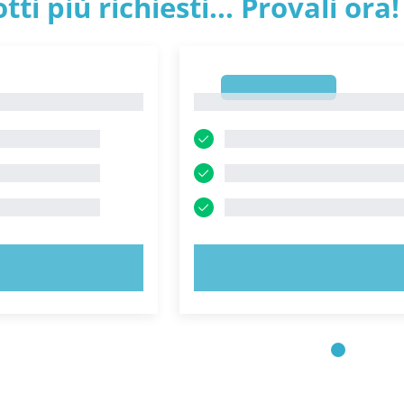
tti più richiesti... Provali ora!
1
1
 ORA!
PROVA ORA!