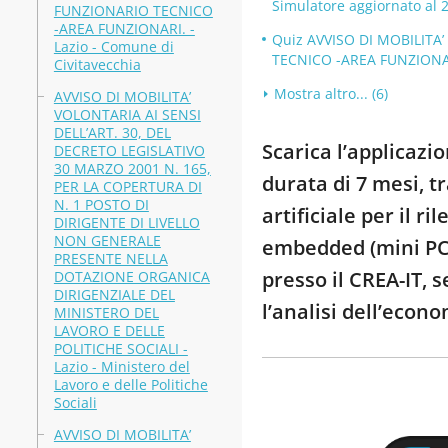
Simulatore aggiornato al 
FUNZIONARIO TECNICO
-AREA FUNZIONARI. -
Quiz AVVISO DI MOBILITA’
Lazio - Comune di
TECNICO -AREA FUNZIONARI.
Civitavecchia
Mostra altro... (6)
AVVISO DI MOBILITA’
VOLONTARIA AI SENSI
DELL’ART. 30, DEL
Scarica l’applicazi
DECRETO LEGISLATIVO
30 MARZO 2001 N. 165,
durata di 7 mesi, t
PER LA COPERTURA DI
N. 1 POSTO DI
artificiale per il 
DIRIGENTE DI LIVELLO
NON GENERALE
embedded (mini PC, 
PRESENTE NELLA
presso il CREA-IT, 
DOTAZIONE ORGANICA
DIRIGENZIALE DEL
l’analisi dell’econ
MINISTERO DEL
LAVORO E DELLE
POLITICHE SOCIALI -
Lazio - Ministero del
Lavoro e delle Politiche
Sociali
AVVISO DI MOBILITA’