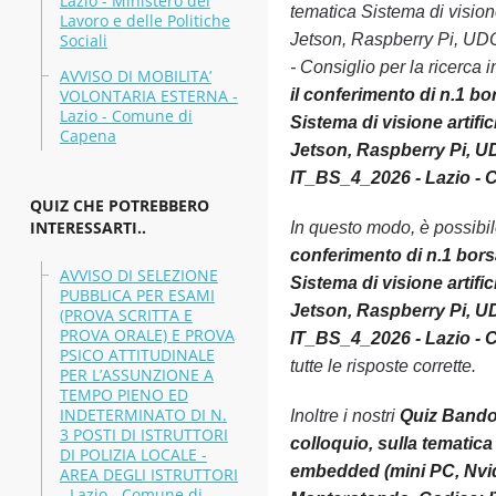
Lazio - Ministero del
tematica Sistema di vision
Lavoro e delle Politiche
Sociali
Jetson, Raspberry Pi, UDO
- Consiglio per la ricerca 
AVVISO DI MOBILITA’
VOLONTARIA ESTERNA -
il conferimento di n.1 bo
Lazio - Comune di
Sistema di visione artifi
Capena
Jetson, Raspberry Pi, UD
IT_BS_4_2026 - Lazio - Co
QUIZ CHE POTREBBERO
INTERESSARTI..
In questo modo, è possibi
conferimento di n.1 borsa
AVVISO DI SELEZIONE
Sistema di visione artifi
PUBBLICA PER ESAMI
Jetson, Raspberry Pi, UD
(PROVA SCRITTA E
PROVA ORALE) E PROVA
IT_BS_4_2026 - Lazio - Co
PSICO ATTITUDINALE
tutte le risposte corrette.
PER L’ASSUNZIONE A
TEMPO PIENO ED
INDETERMINATO DI N.
Inoltre i nostri
Quiz Bando 
3 POSTI DI ISTRUTTORI
colloquio, sulla tematica
DI POLIZIA LOCALE -
embedded (mini PC, Nvidi
AREA DEGLI ISTRUTTORI
- Lazio - Comune di