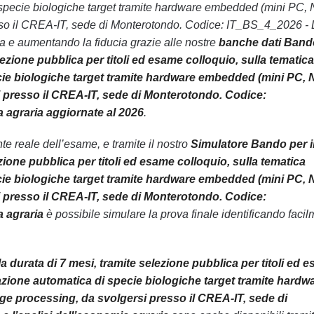
 di specie biologiche target tramite hardware embedded (mini PC, 
esso il CREA-IT, sede di Monterotondo. Codice: IT_BS_4_2026 - 
sia e aumentando la fiducia grazie alle nostre
banche dati Band
elezione pubblica per titoli ed esame colloquio, sulla tematica
specie biologiche target tramite hardware embedded (mini PC, 
i presso il CREA-IT, sede di Monterotondo. Codice:
ia agraria aggiornate al 2026
.
 reale dell’esame, e tramite il nostro
Simulatore Bando per i
zione pubblica per titoli ed esame colloquio, sulla tematica
specie biologiche target tramite hardware embedded (mini PC, 
i presso il CREA-IT, sede di Monterotondo. Codice:
a agraria
è possibile simulare la prova finale identificando faci
a durata di 7 mesi, tramite selezione pubblica per titoli ed 
ficazione automatica di specie biologiche target tramite hardw
ge processing, da svolgersi presso il CREA-IT, sede di