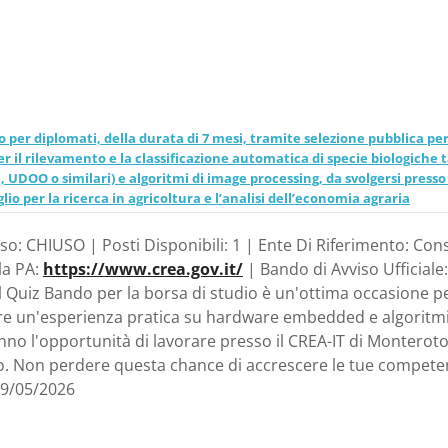
e embedded (mini PC,
similari) e algoritmi di
o il CREA-IT, sede di
o per diplomati, della durata di 7 mesi, tramite selezione pubblica per 
er il rilevamento e la classificazione automatica di specie biologiche 
 Lazio - Consiglio per la
DOO o similari) e algoritmi di image processing, da svolgersi presso 
lio per la ricerca in agricoltura e l’analisi dell’economia agraria
ll’economia agraria
rso: CHIUSO | Posti Disponibili: 1 | Ente Di Riferimento: Cons
lla PA:
https://www.crea.gov.it/
| Bando di Avviso Ufficiale:
l Quiz Bando per la borsa di studio è un'ottima occasione p
offre un'esperienza pratica su hardware embedded e algoritmi
ranno l'opportunità di lavorare presso il CREA-IT di Montero
ato. Non perdere questa chance di accrescere le tue compet
29/05/2026